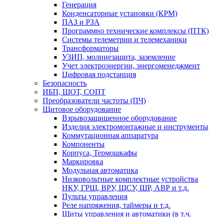
Генерация
Конденсаторные установки (КРМ)
ПАЗ и РЗА
Программно технические комплексы (ПТК)
Системы телеметрии и телемеханики
Трансформаторы
УЗИП, молниезащита, заземление
Учет электроэнергии, энергоменеджмент
Цифровая подстанция
Безопасность
ИБП, ШОТ, СОПТ
Преобразователи частоты (ПЧ)
Щитовое оборудование
Взрывозащищенное оборудование
Изделия электромонтажные и инструменты
Коммутационная аппаратура
Компоненты
Корпуса, Термошкафы
Маркировка
Модульная автоматика
Низковольтные комплектные устройства
НКУ, ГРЩ, ВРУ, ЩСУ, ШР, АВР и т.д.
Пульты управления
Реле напряжения, таймеры и т.д.
Щиты управления и автоматики (в т.ч.