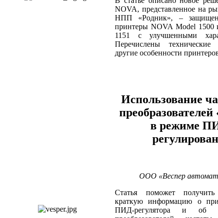
В статье описано новое реш
NOVA, представленное на ры
НПП «Родник», – защищен
принтеры NOVA Model 1500
1151 с улучшенными харак
Перечислены технические
другие особенности принтеров
Использование ч
преобразователей 
в режиме П
регулирова
ООО «Веспер автомати
Cтатья поможет получить
краткую информацию о при
ПИД-регулятора и об ис