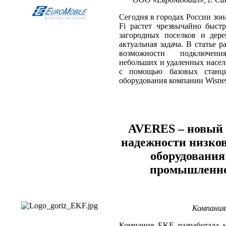
Сегодня в городах России зон
Fi растет чрезвычайно быст
загородных поселков и дере
актуальная задача. В статье 
возможности подключе
небольших и удаленных насе
с помощью базовых станц
оборудования компании Wisne
AVERES – новый 
надежности низко
оборудования
промышленн
Компания 
Компания EKF разработала 