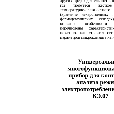
других сферах деятельности, в
где требуется жесткое
температурно-влажност
(хранение лекарственных 
фармацевтических склада
описаны особенности к
перечислены характеристи
показано, как строится сет
параметров микроклимата на 
Универсаль
многофункцион
прибор для конт
анализа реж
электропотреблен
КЭ.07