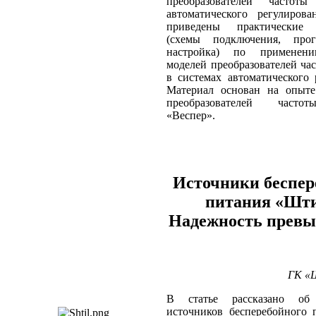
преобразователей частот
автоматического регулирова
приведены практические 
(схемы подключения, прог
настройка) по применен
моделей преобразователей ча
в системах автоматического 
Материал основан на опыте
преобразователей часто
«Веспер».
Источники беспер
питания «Шти
Надежность превы
ГК «Ш
В статье рассказано об 
источников бесперебойного 