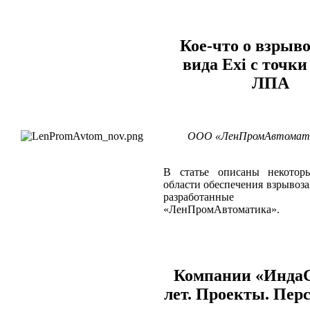
Кое-что о взрыв
вида Exi c точки
ЛПА
ООО «ЛенПромАвтоматик
В статье описаны некотор
области обеспечения взрывоза
разработанные к
«ЛенПромАвтоматика».
Компании «ИндаС
лет. Проекты. Пе