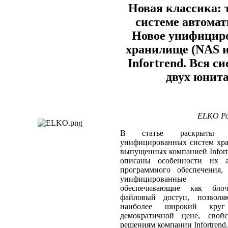
Новая классика: 
системе автома
Новое унифицир
хранилище (NAS и
Infortrend. Вся с
двух юнит
ELKO Рос
В статье раскрыты пр
унифицированных систем хра
выпущенных компанией Infort
описаны особенности их а
программного обеспечения, 
унифицированные х
обеспечивающие как бло
файловый доступ, позволя
наиболее широкий кру
демократичной цене, свой
решениям компании Infortrend