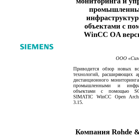
мониторинга и уп
промышленны
инфраструкту
объектами с п
WinCC OA верси
ООО «Симе
Приводится обзор новых в
технологий, расширяющих ар
дистанционного мониторинга
промышленными и инфрас
объектами с помощью SC
SIMATIC WinCC Open Archit
3.15.
Компания Rohde &