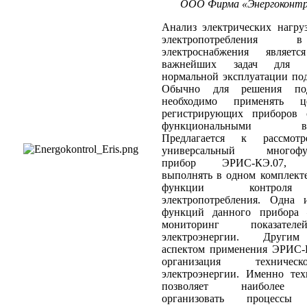
ООО Фирма «Энергоконтро
Анализ электрических нагру
электропотребления
электроснабжения являе
важнейших задач для ос
нормальной эксплуатации по
Обычно для решения под
необходимо применять ц
регистрирующих приборов 
функциональными возм
Предлагается к рассмот
универсальный многофун
прибор ЭРИС-КЭ.07, п
выполнять в одном комплект
функции контроля
электропотребления. Одна
функций данного прибора 
мониторинг показател
электроэнергии. Други
аспектом применения ЭРИС-К
организация техничес
электроэнергии. Именно тех
позволяет наиболее р
организовать процессы 