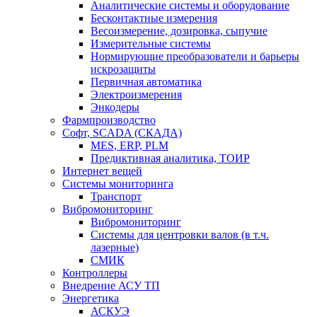
Аналитические системы и оборудование
Бесконтактные измерения
Весоизмерение, дозировка, сыпучие
Измерительные системы
Нормирующие преобразователи и барьеры
искрозащиты
Первичная автоматика
Электроизмерения
Энкодеры
Фармпроизводство
Софт, SCADA (СКАДА)
MES, ERP, PLM
Предиктивная аналитика, ТОИР
Интернет вещей
Системы мониторинга
Транспорт
Вибромониторинг
Вибромониторинг
Системы для центровки валов (в т.ч.
лазерные)
СМИК
Контроллеры
Внедрение АСУ ТП
Энергетика
АСКУЭ