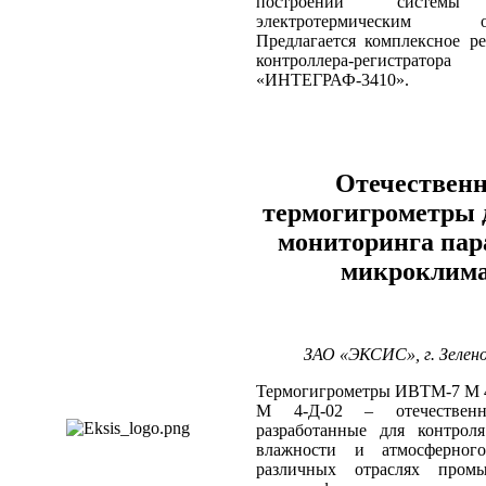
построении системы 
электротермическим обо
Предлагается комплексное р
контроллера-регистратора
«ИНТЕГРАФ‑3410».
Отечествен
термогигрометры 
мониторинга пар
микроклима
ЗАО «ЭКСИС», г. Зелено
Термогигрометры ИВТМ‑7 М 
М 4‑Д‑02 – отечественн
разработанные для контроля
влажности и атмосферног
различных отраслях пром