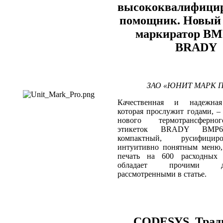
высококвалифици
помощник. Новый 
маркиратор BM
BRADY
ЗАО «ЮНИТ МАРК ПР
Качественная и надежная
которая прослужит годами, –
нового термотрансферно
этикеток BRADY BMP61
компактный, русифици
интуитивно понятным меню,
печать на 600 расходных 
обладает прочими дос
рассмотренными в статье.
CODESYS. Трад