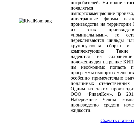
потребителей. На волне этог
появляться отече
импортозамещающие производ
иностранные фирмы нача
производства на территории
из этих производст
«номинальными», то ест
переклеиваются шильды ил
крупноузловая сборка из
комплектующих. Такие 
надеются на сохранение
положения дел на рынке КИПи
им необходимо попасть п
программы импортозамещения
особенно примечательно выг
подлинных отечественных р
Одним из таких производит
ООО «РивалКом». В 201
Набережные Челны компа
производство средств изм
жидкости.
Скачать статью