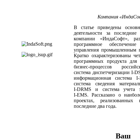
Компания «ИндаСоф
В статье приведены основн
деятельности за последние 
компании «ИндаСофт», раз
программное обеспечени
управления промышленным п
Кратко охарактеризованы че
программных продукта для 
бизнес-процессов россий
система диспетчеризации I‑DS
информационная система I
система сведения материал
I‑DRMS и система учета э
I‑EMS. Рассказано о наибол
проектах, реализованных 
последние два года.
Ваш