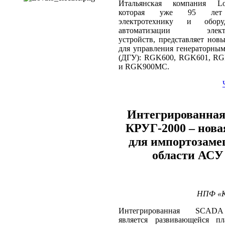
Итальянская компания Lov
которая уже 95 лет 
электротехнику и обору
автоматизации электро
устройств, представляет нов
для управления генераторны
(ДГУ): RGK600, RGK601, R
и RGK900MC.
Интегрированна
КРУГ‑2000 – нова
для импортозаме
области АСУ
НПФ «КР
Интегрированная SCAD
является развивающейся п