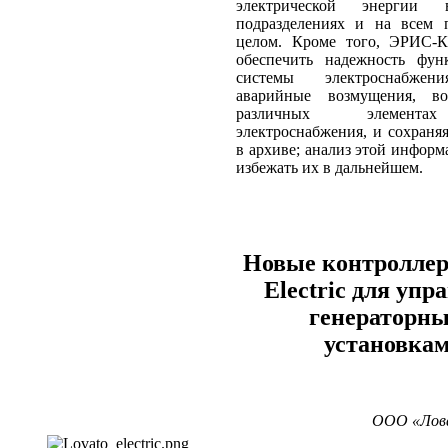
электрической энергии 
подразделениях и на всем 
целом. Кроме того, ЭРИС-К
обеспечить надежность фун
системы электроснабжен
аварийные возмущения, в
различных элемента
электроснабжения, и сохраня
в архиве; анализ этой информ
избежать их в дальнейшем.
Новые контроллер
Electric для упр
генераторн
установка
ООО «Лов