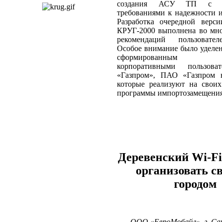
создания АСУ ТП с п
требованиями к надежности и
Разработка очередной вер
КРУГ‑2000 выполнена во мно
рекомендаций пользовател
Особое внимание было уделе
сформированным кр
корпоративными пользов
«Газпром», ПАО «Газпром н
которые реализуют на своих
программы импортозамещени
Деревенский Wi-Fi
организовать св
городом
ООО «ЕвроМобайл», г. Са