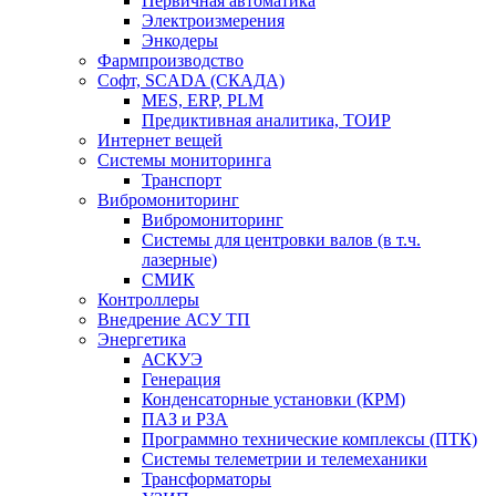
Первичная автоматика
Электроизмерения
Энкодеры
Фармпроизводство
Софт, SCADA (СКАДА)
MES, ERP, PLM
Предиктивная аналитика, ТОИР
Интернет вещей
Системы мониторинга
Транспорт
Вибромониторинг
Вибромониторинг
Системы для центровки валов (в т.ч.
лазерные)
СМИК
Контроллеры
Внедрение АСУ ТП
Энергетика
АСКУЭ
Генерация
Конденсаторные установки (КРМ)
ПАЗ и РЗА
Программно технические комплексы (ПТК)
Системы телеметрии и телемеханики
Трансформаторы