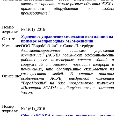
автоматизировать самые разные объекты ЖКХ с
применением оборудования от любых
производителей.
Номер
№ 1(61)_2016
журнала:
Удаленное управление системами вентиляции на
Статья:
примере беспроводных М2М-решений
Компания:
ООО "ЕвроМобайл", г. Санкт-Петербург
Автоматизированные системы управления
вентиляцией (АСУВ) повышают эффективность
работы всех инженерных систем зданий и
сооружений и позволяют повысить комфорт в
помещениях, что благоприятно сказывается на
самочувствии людей. В статье описаны
Описание:
особенности АСУВ, внедряемой компанией
"ЕвроМобайл" на базе программного комплекса
«Позитрон SCADA» и оборудования от компании
Wecon.
Номер
№ 1(61)_2016
журнала:
Сборка SCADA-проекта систем диспетчеризации