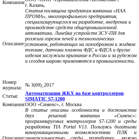
Компания:
г. Казань,
Статья посвящена продуктам компании «НАА
ПРОМА», многопрофильного предприятия,
специализирующегося на разработке, внедрении и
производстве средств общепромышленной
автоматики. Линейка устройств ЗСУ-ПИ для
розжига горелок печей и технологических
Описание:
установок, работающих на газообразном и жидком
топливе, датчики пламени ФДС и ФДСА и другие
изделия заслужили признание в России и за рубежом
и сегодня широко применяются в промышленности.
Номер
№ 3(69)_2017
журнала:
Автоматизация ЖКХ на базе контроллеров
Статья:
SIMATIC S7-1200
Компания:
ООО «Сименс», г. Москва
В статье описаны особенности и достоинства
двух решений компании «Сименс»:
программируемых контроллеров S7-1200 и среды
разработки TIA Portal V13. Пользуясь богатыми
коммуникационными возможностями ПЛК и
Описание:
универсальностью среды разработки, можно