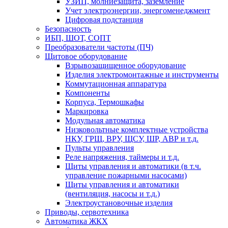
УЗИП, молниезащита, заземление
Учет электроэнергии, энергоменеджмент
Цифровая подстанция
Безопасность
ИБП, ШОТ, СОПТ
Преобразователи частоты (ПЧ)
Щитовое оборудование
Взрывозащищенное оборудование
Изделия электромонтажные и инструменты
Коммутационная аппаратура
Компоненты
Корпуса, Термошкафы
Маркировка
Модульная автоматика
Низковольтные комплектные устройства
НКУ, ГРЩ, ВРУ, ЩСУ, ШР, АВР и т.д.
Пульты управления
Реле напряжения, таймеры и т.д.
Щиты управления и автоматики (в т.ч.
управление пожарными насосами)
Щиты управления и автоматики
(вентиляция, насосы и т.д.)
Электроустановочные изделия
Приводы, сервотехника
Автоматика ЖКХ