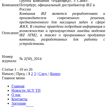
Группа компаний «Радиофид», г. Санкт-
Компания:
Петербург, официальный дистрибьютор iRZ в
России
Компания iRZ является разработчиком и
производителем современного решения,
предназначенного для насущных задач в сфере
ЖКХ. В статье приведена подробная информация о
возможностях и преимуществах линейки модемов
Описание:
iRZ ATM2, а также о программных продуктах
компании, разработанных для работы с
устройствами.
Номер
№ 2(50)_2014
журнала:
Статьи 1 - 10 из 26
Начало | Пред. |
1
2
3
|
След.
|
Конец
Главное меню
Главная
Новости АСУ ТП
О нас
Контакты
Авторам