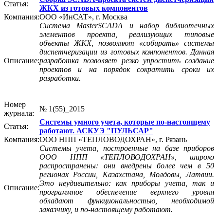
Статья:
ЖКХ из готовых компонентов
Компания:
OOО «ИнСАТ», г. Москва
Система MasterSCADA и набор библиотечных
элементов проекта, реализующих типовые
объекты ЖКХ, позволяют «собирать» системы
диспетчеризации из готовых компонентов. Данная
Описание:
разработка позволяет резко упростить создание
проектов и на порядок сократить сроки их
разработки.
Номер
№ 1(55)_2015
журнала:
Системы умного учета, которые по-настоящему
Статья:
работают. АСКУЭ "ПУЛЬСАР"
Компания:
ООО НПП «ТЕПЛОВОДОХРАН», г. Рязань
Системы учета, построенные на базе приборов
ООО НПП «ТЕПЛОВОДОХРАН», широко
распространены: они внедрены более чем в 50
регионах России, Казахстана, Молдовы, Латвии.
Это неудивительно: как при­боры учета, так и
Описание:
программное обеспечение верхнего уровня
обладают функциональностью, необходимой
заказчику, и по-настоящему работают.