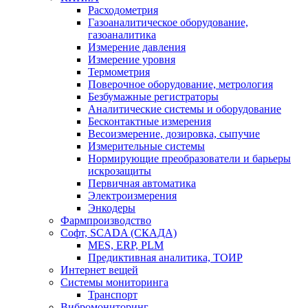
Расходометрия
Газоаналитическое оборудование,
газоаналитика
Измерение давления
Измерение уровня
Термометрия
Поверочное оборудование, метрология
Безбумажные регистраторы
Аналитические системы и оборудование
Бесконтактные измерения
Весоизмерение, дозировка, сыпучие
Измерительные системы
Нормирующие преобразователи и барьеры
искрозащиты
Первичная автоматика
Электроизмерения
Энкодеры
Фармпроизводство
Софт, SCADA (СКАДА)
MES, ERP, PLM
Предиктивная аналитика, ТОИР
Интернет вещей
Системы мониторинга
Транспорт
Вибромониторинг