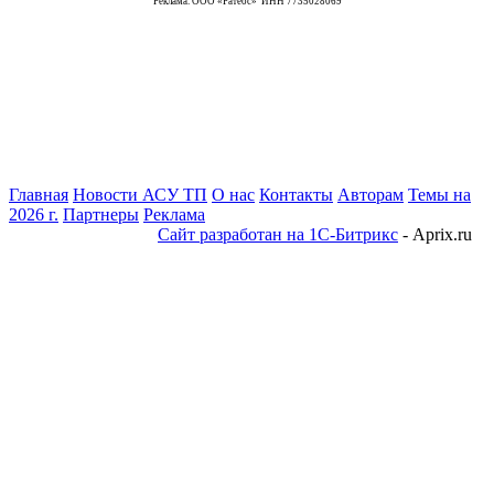
Реклама. ООО «Ратеос» ИНН 7735028069
Главная
Новости АСУ ТП
О нас
Контакты
Авторам
Темы на
2026 г.
Партнеры
Реклама
Сайт разработан на 1С-Битрикс
- Aprix.ru