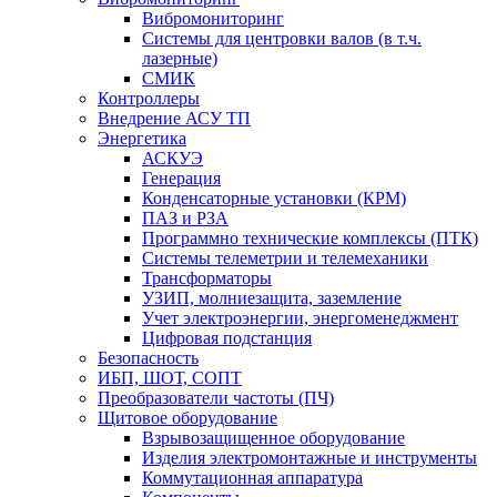
Вибромониторинг
Системы для центровки валов (в т.ч.
лазерные)
СМИК
Контроллеры
Внедрение АСУ ТП
Энергетика
АСКУЭ
Генерация
Конденсаторные установки (КРМ)
ПАЗ и РЗА
Программно технические комплексы (ПТК)
Системы телеметрии и телемеханики
Трансформаторы
УЗИП, молниезащита, заземление
Учет электроэнергии, энергоменеджмент
Цифровая подстанция
Безопасность
ИБП, ШОТ, СОПТ
Преобразователи частоты (ПЧ)
Щитовое оборудование
Взрывозащищенное оборудование
Изделия электромонтажные и инструменты
Коммутационная аппаратура