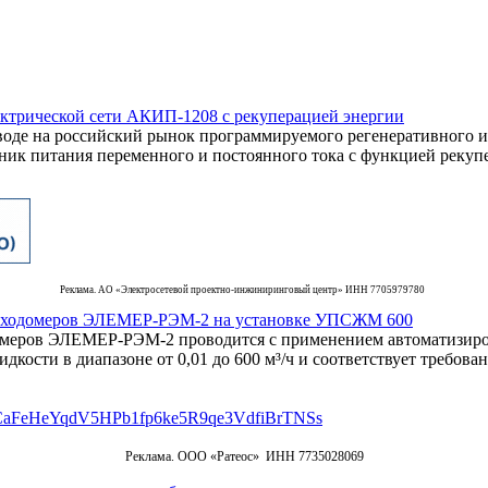
ктрической сети АКИП-1208 с рекуперацией энергии
оде на российский рынок программируемого регенеративного и
ик питания переменного и постоянного тока с функцией рекупе
Реклама. АО «Электросетевой проектно-инжиниринговый центр» ИНН 7705979780
асходомеров ЭЛЕМЕР-РЭМ-2 на установке УПСЖМ 600
омеров ЭЛЕМЕР-РЭМ-2 проводится с применением автоматизи
кости в диапазоне от 0,01 до 600 м³/ч и соответствует требов
Реклама. ООО «Ратеос» ИНН 7735028069