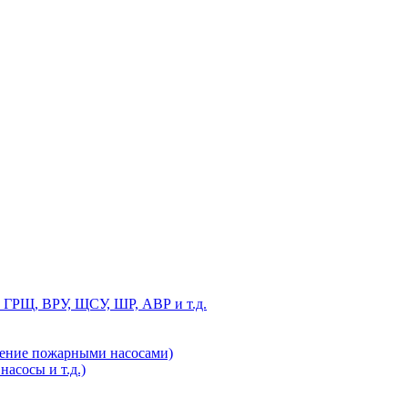
 ГРЩ, ВРУ, ЩСУ, ШР, АВР и т.д.
ление пожарными насосами)
асосы и т.д.)