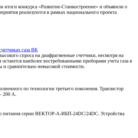
 итоги конкурса «Развитие-Станкостроение» и объявили о
оприятия реализуются в рамках национального проекта
четчиках газа ВК
высокого спроса на диафрагменные счетчики, несмотря на
и остаются наиболее востребованными приборами учета газа в
ы и сравнительно невысокой стоимости.
енного по технологии третьего поколения. Транзистор
— 200 А.
ого питания серии ВЕКТОР-А-ИБП-24DC/24DC. Устройства