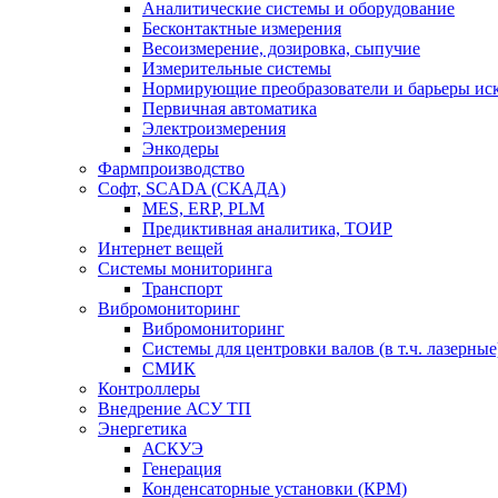
Аналитические системы и оборудование
Бесконтактные измерения
Весоизмерение, дозировка, сыпучие
Измерительные системы
Нормирующие преобразователи и барьеры ис
Первичная автоматика
Электроизмерения
Энкодеры
Фармпроизводство
Софт, SCADA (СКАДА)
MES, ERP, PLM
Предиктивная аналитика, ТОИР
Интернет вещей
Системы мониторинга
Транспорт
Вибромониторинг
Вибромониторинг
Системы для центровки валов (в т.ч. лазерные
СМИК
Контроллеры
Внедрение АСУ ТП
Энергетика
АСКУЭ
Генерация
Конденсаторные установки (КРМ)