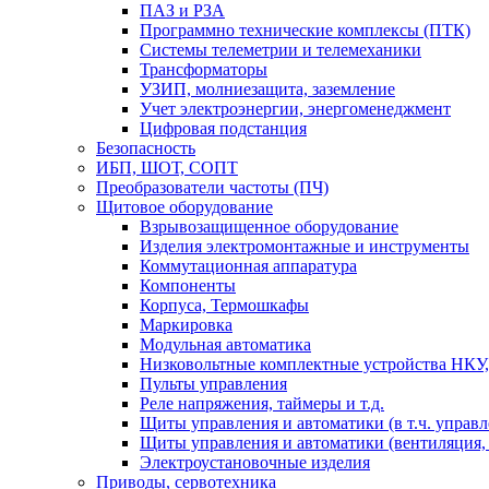
ПАЗ и РЗА
Программно технические комплексы (ПТК)
Системы телеметрии и телемеханики
Трансформаторы
УЗИП, молниезащита, заземление
Учет электроэнергии, энергоменеджмент
Цифровая подстанция
Безопасность
ИБП, ШОТ, СОПТ
Преобразователи частоты (ПЧ)
Щитовое оборудование
Взрывозащищенное оборудование
Изделия электромонтажные и инструменты
Коммутационная аппаратура
Компоненты
Корпуса, Термошкафы
Маркировка
Модульная автоматика
Низковольтные комплектные устройства НКУ,
Пульты управления
Реле напряжения, таймеры и т.д.
Щиты управления и автоматики (в т.ч. управ
Щиты управления и автоматики (вентиляция, н
Электроустановочные изделия
Приводы, сервотехника