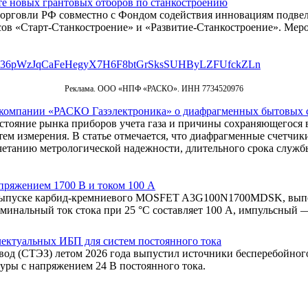
е новых грантовых отборов по станкостроению
рговли РФ совместно с Фондом содействия инновациям подвели
рсов «Старт-Станкостроение» и «Развитие-Станкостроение». Мер
Реклама. ООО «НПФ «РАСКО». ИНН 7734520976
 компании «РАСКО Газэлектроника» о диафрагменных бытовых с
стояние рынка приборов учета газа и причины сохраняющегося 
ем измерения. В статье отмечается, что диафрагменные счетчик
четанию метрологической надежности, длительного срока служб
пряжением 1700 В и током 100 А
ыпуске карбид-кремниевого MOSFET A3G100N1700MDSK, выполн
оминальный ток стока при 25 °C составляет 100 А, импульсный 
ектуальных ИБП для систем постоянного тока
авод (СТЭЗ) летом 2026 года выпустил источники бесперебойн
уры с напряжением 24 В постоянного тока.