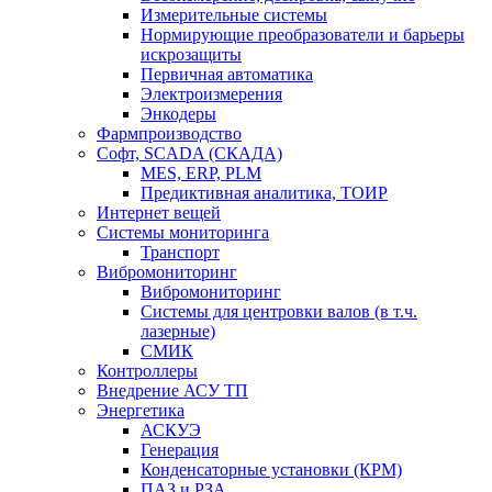
Измерительные системы
Нормирующие преобразователи и барьеры
искрозащиты
Первичная автоматика
Электроизмерения
Энкодеры
Фармпроизводство
Софт, SCADA (СКАДА)
MES, ERP, PLM
Предиктивная аналитика, ТОИР
Интернет вещей
Системы мониторинга
Транспорт
Вибромониторинг
Вибромониторинг
Системы для центровки валов (в т.ч.
лазерные)
СМИК
Контроллеры
Внедрение АСУ ТП
Энергетика
АСКУЭ
Генерация
Конденсаторные установки (КРМ)
ПАЗ и РЗА