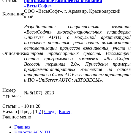
Статья:
программные комплексы компании
«ВесыСофт»
ООО «ВесыСофт», г. Армавир, Краснодарский
Компания:
край
Разработанная специалистами компании
«ВесыСофт» многофункциональная платформа
UniServer AUTO с модульной архитектурой
позволяет полностью реализовать возможности
автоматизации процессов взвешивания, учета и
Описание:
контроля транспортных средств. Рассмотрен
состав программного комплекса «ВесыСофт:
Весовой терминал 2.0». Приведены примеры
программно-аппаратных комплексов на основе
аппаратного блока АСУ взвешиванием транспорта
и ПО «UniServer AUTO: АВТОВЕСЫ».
Номер
№ 5(107)_2023
журнала:
Статьи 1 - 10 из 20
Начало | Пред. |
1
2
|
След.
|
Конец
Главное меню
Главная
Новости АСУ ТП