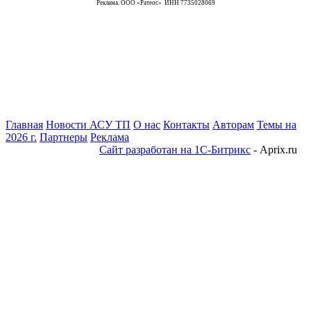
Реклама. ООО «Ратеос» ИНН 7735028069
Главная
Новости АСУ ТП
О нас
Контакты
Авторам
Темы на
2026 г.
Партнеры
Реклама
Сайт разработан на 1С-Битрикс
- Aprix.ru