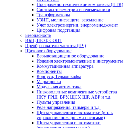
Программно технические комплексы (ПТК)
Системы телеметрии и телемеханики
Трансформаторы
УЗИП, молниезащита, заземление
Учет электроэнергии, энергоменеджмент
Цифровая подстанция
Безопасность
ИБП, ШОТ, СОПТ
Преобразователи частоты (ПЧ)
Щитовое оборудование
Взрывозащищенное оборудование
Изделия электромонтажные и инструменты
Коммутационная аппаратура
Компоненты
Корпуса, Термошкафы
Маркировка
Модульная автоматика
Низковольтные комплектные устройства
НКУ, ГРЩ, ВРУ, ЩСУ, ШР, АВР и т.д.
Пульты управления
Реле напряжения, таймеры и т.д.
Щиты управления и автоматики (в т.ч.
управление пожарными насосами)
Щиты управления и автоматики
(вентиляция, насосы и т.д.)