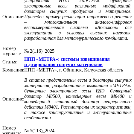
устройства НПП «МЕТРА»: бункерные
электронные весы различных модификаций,
дозаторы сыпучих продуктов и материалов.
Описание:
Приведен пример реализации отраслевого решения
– многоканальная аналого-цифровая
весоизмерительная система «Абсолют» для
эксплуатации в условиях высоких нагрузок,
разработанная для металлургического комбината.
Номер
№ 2(116)_2025
журнала:
НПП «МЕТРА»: системы взвешивания
Статья:
и дозирования сыпучих материалов
Компания:
НПП «МЕТРА», г. Обнинск, Калужская область
В статье представлены весы и дозаторы сыпучих
материалов, разработанные компанией «МЕТРА»:
бункерные электронные весы ВДЭ, бункерный
дозатор М8500, конвейерные весы М8400 и
Описание:
конвейерный ленточный дозатор непрерывного
действия М8401. Рассмотрены их характеристики,
а также конструктивные и эксплуатационные
особенности.
Номер
№ 5(113)_2024
журнала: