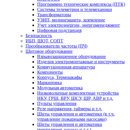
Программно технические комплексы (ПТК)
Системы телеметрии и телемеханики
Трансформаторы
УЗИП, молниезащита, заземление
Учет электроэнергии, энергоменеджмент
Цифровая подстанция
Безопасность
ИБП, ШОТ, СОПТ
Преобразователи частоты (ПЧ)
Щитовое оборудование
Взрывозащищенное оборудование
Изделия электромонтажные и инструменты
Коммутационная аппаратура
Компоненты
Корпуса, Термошкафы
Маркировка
Модульная автоматика
Низковольтные комплектные устройства
НКУ, ГРЩ, ВРУ, ЩСУ, ШР, АВР и т.д.
Пульты управления
Реле напряжения, таймеры и т.д.
Щиты управления и автоматики (в т.ч.
управление пожарными насосами)
Щиты управления и автоматики
(вентиляция, насосы и т.д.)