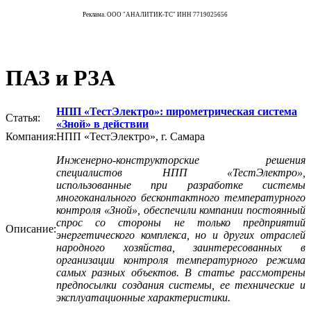
Реклама. ООО "АНАЛИТИК-ТС" ИНН 7719025656
ПАЗ и РЗА
НПП «ТестЭлектро»: пирометрическая система
Статья:
«Зной» в действии
Компания:
НПП «ТестЭлектро», г. Самара
Инженерно-конструкторские решения
специалистов НПП «ТестЭлектро»,
использованные при разработке системы
многоканального бесконтактного температурного
контроля «Зной», обеспечили компании постоянный
спрос со стороны не только предприятий
Описание:
энергетического комплекса, но и других отраслей
народного хозяйства, заинтересованных в
организации контроля температурного режима
самых разных объектов. В статье рассмотрены
предпосылки создания системы, ее технические и
эксплуатационные характеристики.