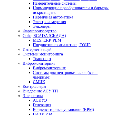
Измерительные системы
Нормирующие преобразователи и барьеры
искрозащиты
Первичная автоматика
Электроизмерения
Энкодеры
Фармпроизводство
Софт, SCADA (СКАДА)
MES, ERP, PLM
Предиктивная аналитика, ТОИР
Интернет вещей
Системы мониторинга
Транспорт
Вибромониторинг
Вибромониторинг
Системы для центровки валов (в т.ч.
лазерные)
СМИК
Контроллеры
Внедрение АСУ ТП
Энергетика
АСКУЭ
Генерация
Конденсаторные установки (КРМ)
ПАЗ и РЗА