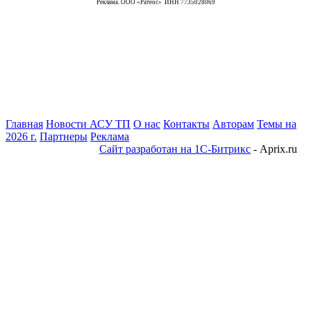
Реклама. ООО «Ратеос» ИНН 7735028069
Главная
Новости АСУ ТП
О нас
Контакты
Авторам
Темы на
2026 г.
Партнеры
Реклама
Сайт разработан на 1С-Битрикс
- Aprix.ru