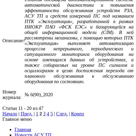
автоматической диагностики и повышения
эффективности обслуживания устройств РЗА,
АСУ ТП и средств измерений ПС под названием
ПТК «Эксплуатация», разработанной в рамках
НИОКР ПАО «ФСК ЕЭС» и базирующейся на
общей информационной модели (CIM). В ней
рассмотрены механизмы, с помощью которых ПТК
Описание:
«Эксплуатация» выполняет автоматизацию
процессов непрерывного, периодического и
ситуационного мониторинга оборудования на
основе имеющихся данных об устройствах, а
также собираемых на уровне ПС сигналов и
осциллограмм в целях достижения перехода от
планового обслуживания к обслуживанию
оборудования по состоянию.
Номер
№ 6(90)_2020
журнала:
Статьи 11 - 20 из 47
Начало
|
Пред.
|
1
2
3
4
5
|
След.
|
Конец
Главное меню
Главная
Новости АСУ ТП