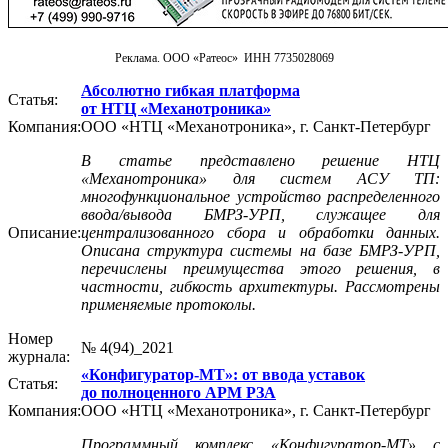
Реклама. ООО «Ратеос» ИНН 7735028069
Абсолютно гибкая платформа
Статья:
от НТЦ «Механотроника»
Компания:
ООО «НТЦ «Механотроника», г. Санкт-Петербург
В статье представлено решение НТЦ
«Механотроника» для систем АСУ ТП:
многофункциональное устройство распределенного
ввода/вывода БМРЗ-УРП, служащее для
Описание:
централизованного сбора и обработки данных.
Описана структура системы на базе БМРЗ-УРП,
перечислены преимущества этого решения, в
частности, гибкость архитектуры. Рассмотрены
применяемые протоколы.
Номер
№ 4(94)_2021
журнала:
«Конфигуратор-МТ»: от ввода уставок
Статья:
до полноценного АРМ РЗА
Компания:
ООО «НТЦ «Механотроника», г. Санкт-Петербург
Программный комплекс «Конфигуратор-МТ» с