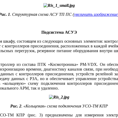
Рис. 1
. Структурная схема АСУ ТП ПС (
увеличить изображение
Подсистема АСУЭ
 шкафу, состоящем из следующих основных элементов: контролл
т с контроллеров присоединения, расположенных в каждой ячей
ульсных перегрузок, резервное питание оборудования внутри ш
роллер из состава ПТК «Космотроника» PM-VDX. Он обеспеч
инхронизацию времени, диагностику каналов связи, при необх
данных с контроллеров присоединения, устройств релейной з
ередачу данных с РЗА, но и обеспечивает управление устройст
ть «кольцевую» схему подключения контроллеров присоедине
окального АРМ, так и удаленно.
Рис. 2
. «Кольцевая» схема подключения УСО-ТМ КПР
УСО-ТМ КПР (рис. 3) предназначены для измерения элект