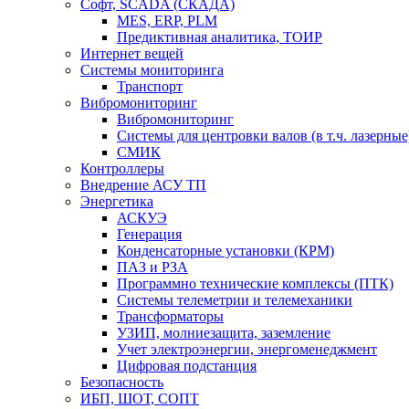
Софт, SCADA (СКАДА)
MES, ERP, PLM
Предиктивная аналитика, ТОИР
Интернет вещей
Системы мониторинга
Транспорт
Вибромониторинг
Вибромониторинг
Системы для центровки валов (в т.ч. лазерные
СМИК
Контроллеры
Внедрение АСУ ТП
Энергетика
АСКУЭ
Генерация
Конденсаторные установки (КРМ)
ПАЗ и РЗА
Программно технические комплексы (ПТК)
Системы телеметрии и телемеханики
Трансформаторы
УЗИП, молниезащита, заземление
Учет электроэнергии, энергоменеджмент
Цифровая подстанция
Безопасность
ИБП, ШОТ, СОПТ