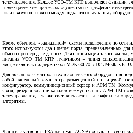
телеуправления. Каждое УСО-ТМ КПР выполняет функции учета
и электрические процессы, осуществлять трехфазные измере
роли связующего звена между подключенным к не­му оборудов
Кроме обычной, «радиальной», схемы подключения по се­ти 
этого используются два Ethernet-порта, предназначенных для
обмена при передаче данных. Для организации такого «кольца
питания УСО ТМ КПР, пунктиром – линия синхронизации
настраиваются, поддерживают МЭК 60870-5-104, Modbus RTU/
Для локального контроля технологического оборудования по
собой панельный компьютер, размещенный на лицевой час
конфигуратор, коммуникационный сервер и АРМ ТМ. Коммуни
связи, резервирование каналов коммуникации. АРМ ТМ позв
телеуправления, а также составить отчеты и графики за опр
алгоритмы.
Данные с устройств РЗА для нужд АСУЭ поступают в контролл