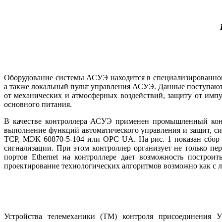
Оборудование системы АСУЭ находится в специализированном
а также локальный пульт управления АСУЭ. Данные поступаю
от механических и атмосферных воздействий, защиту от имп
основного питания.
В качестве контроллера АСУЭ применен промышленный конт
выполнение функций автоматического управления и защит, с
TCP, МЭК 60870-5-104 или OPC UA. На рис. 1 показан сбор 
сигнализации. При этом контроллер организует не только п
портов Ethernet на контроллере дает возможность построи
проектирование технологических алгоритмов возможно как с л
Устройства телемеханики (ТМ) контроля присоединения 