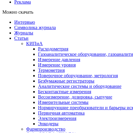
Реклама
Можно скачать
Интервью
Символика журнала
Журналы
Статьи
КИПиА
Расходометрия
Газоаналитическое оборудование, газоаналит
Измерение давления
Измерение уровня
Термометрия
Поверочное оборудование, метрология
Безбумажные регистраторы
Аналитические системы и оборудование
Бесконтактные измерения
Весоизмерение, дозировка, сыпучие
Измерительные системы
Нормирующие преобразователи и барьеры ис
Первичная автоматика
Электроизмерения
Энкодеры
Фармпроизводство