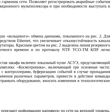
 гармоник сети. Позволяет регистрировать аварийные события
мационного мультиплексора и при необходимости выступать в
и «кольцевого» обмена данными, показанного на рис. 2. Для
едством Ethernet, что увеличивает отказоустойчивость канала
утаторы. Красным цветом на рис. 2 выделена линия резервного
точного времени и по протоколу NTP. УСО-ТМ КПР легко
состав шкафа включен локальный пульт АСУЭ, представляющий
омплекс «Космотроника», включающий три основные части:
с контроллерами, буферизацию событий в случае пропадания
ачения различных параметров, привести в действие команды
траивать оборудование, вносить изменения в технологические
 передают информацию напрямую по се­ти на верхний уровень.