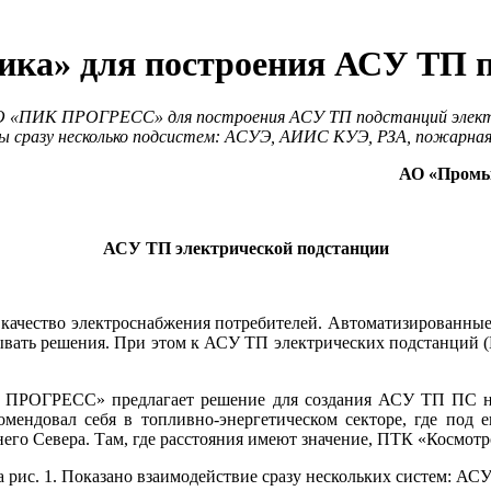
ка» для построения АСУ ТП п
АО «ПИК ПРОГРЕСС» для построения АСУ ТП подстанций элек
ы сразу несколько подсистем: АСУЭ, АИИС КУЭ, РЗА, пожарная 
АО «Промы
АСУ ТП электрической подстанции
 качество электроснабжения потребителей. Автоматизированны
вать решения. При этом к АСУ ТП электрических подстанций (П
ПРОГРЕСС» предлагает решение для создания АСУ ТП ПС на 
омендовал се­бя в топливно-энергетическом секторе, где по
го Севера. Там, где расстояния имеют значение, ПТК «Космотр
 рис. 1. Показано взаимодействие сразу нескольких систем: А