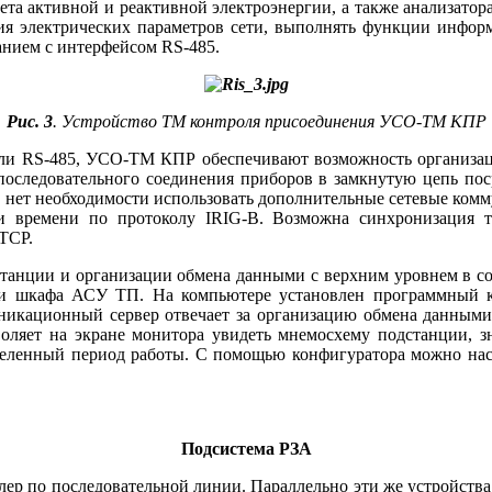
 активной и реактивной электроэнергии, а также анализатора
ния электрических параметров се­ти, выполнять функции инфор
анием с интерфейсом RS‑485.
Рис. 3
. Устройство ТМ контроля присоединения УСО-ТМ КПР
или RS‑485, УСО-ТМ КПР обеспечивают возможность организаци
 последовательного соединения приборов в замкнутую цепь поср
» нет необходимости использовать дополнительные сетевые комм
 времени по протоколу IRIG-B. Возможна синхронизация 
TCP.
дстанции и организации обмена данными с верхним уровнем в 
ти шкафа АСУ ТП. На компьютере установлен программный к
кационный сервер отвечает за организацию обмена данными 
оляет на экране монитора увидеть мнемосхему подстанции, зн
еделенный период работы. С помощью конфигуратора можно нас
Подсистема РЗА
ер по последовательной линии. Параллельно эти же устройства