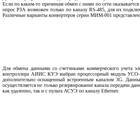
Если по каким-то причинам обмен с ни­ми по се­ти оказывает
опрос РЗА возможен только по каналу RS‑485, для их подклю
Различные варианты конвертеров серии МИМ‑001 представлены
Для обмена данными со счетчиками коммерческого учета э
контроллера АИИС КУЭ выбран процессорный модуль УСО-КО
дополнительно оснащенный встроенным каналом 3G. Данные
осуществляется не только резервирование канала передачи д
как удаленно, так и с пульта АСУЭ по каналу Ethernet.