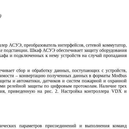
)
ер АСУЭ, преобразователь интерфейсов, сетевой коммутатор,
ке подстанции. Шкаф АСУЭ обеспечивает защиту оборудования
кафа и подключенных к нему устройств на случай пропадания
ивает сбор и обработку данных, поступающих с устройств,
одимости – конвертацию полученных данных в форматы Modbus
ащиты и автоматики, датчиков и систем пожарной и охранной
вами релейной защиты по цифровым протоколам. Наличие трех
ния, приведенную на рис. 2. Настройка контроллера VDX и
рических параметров присоединений и выполнения команд