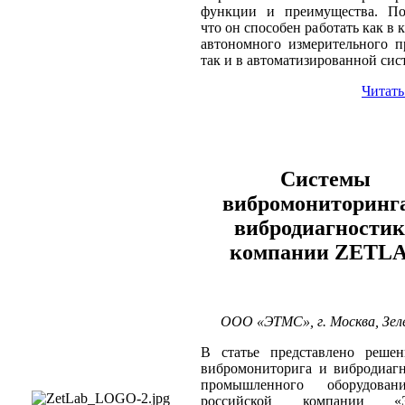
функции и преимущества. Пок
что он способен работать как в 
автономного измерительного п
так и в автоматизированной сис
Читать
Системы
вибромониторинг
вибродиагности
компании ZETL
ООО «ЭТМС», г. Москва, Зел
В статье представлено решен
вибромониторига и вибродиаг
промышленного оборудова
российской компании «