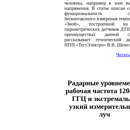
человека, например в зоне в
напряжения. В статье описан с
функциональность си
бесконтактного измерения темп
«Зной», построенной на
пирометрических датчиков ДТП
преимуществах данной с
рассказывает технический ди
НПП «ТестЭлектро» В.В. Шепе
Читать
Радарные уровнем
рабочая частота 120
ГГЦ и экстремаль
узкий измеритель
луч