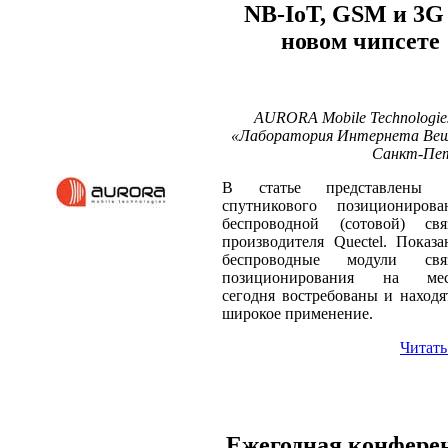
NB-IoT, GSM и 3G
новом чипсете
AURORA Mobile Technologi
«Лаборатория Интернета Веще
Санкт-Пет
В статье представлены 
спутникового позициониров
беспроводной (сотовой) св
производителя Quectel. Показа
беспроводные модули св
позиционирования на мес
сегодня востребованы и находя
широкое применение.
Читать
Ежегодная конфере