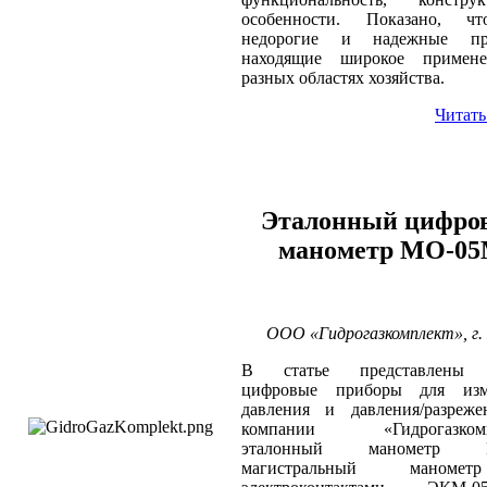
особенности. Показано, ч
недорогие и надежные пр
находящие широкое примен
разных областях хозяйства.
Читать
Эталонный цифро
манометр МО-0
ООО «Гидрогазкомплект», г.
В статье представлены 
цифровые приборы для изм
давления и давления/разреже
компании «Гидрогазкомп
эталонный манометр М
магистральный маном