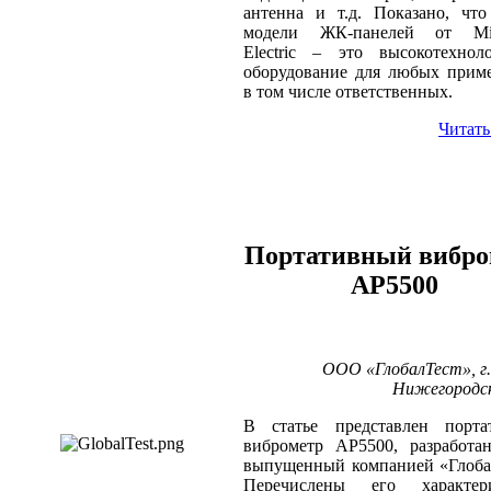
антенна и т.д. Показано, чт
модели ЖК-панелей от Mits
Electric – это высокотехнол
оборудование для любых прим
в том числе ответственных.
Читать
Портативный вибро
AP5500
ООО «ГлобалТест», г.
Нижегородск
В статье представлен порта
виброметр AP5500, разработа
выпущенный компанией «Глоба
Перечислены его характери