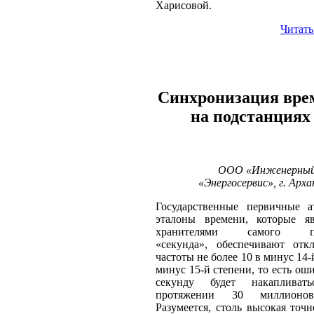
Харисовой.
Читать
Синхронизация вре
на подстанция
ООО «Инженерный
«Энергосервис», г. Арха
Государственные первичные а
эталоны времени, которые яв
хранителями самого по
«секунда», обеспечивают отк
частоты не более 10 в минус 14-
минус 15-й степени, то есть оши
секунду будет накапливат
протяжении 30 миллионо
Разумеется, столь высокая точн