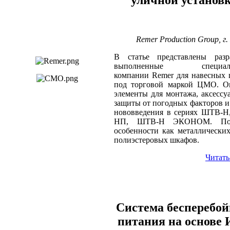
уличной установ
Remer Production Group, г
В статье представлены разра
выполненные специали
компании Remer для навесных
под торговой маркой ЦМО. О
элементы для монтажа, аксессу
защиты от погодных факторов и
нововведения в сериях ШТВ-Н
НП, ШТВ-Н ЭКОНОМ. Пок
особенности как металлических
полиэстеровых шкафов.
Читать
Система бесперебой
питания на основе