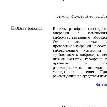
Группа «Октава ЭлектронДиза
В статье разобраны подходы к
вибрации в помещен
виброчувствительным оборудо
Основная часть статьи опи
проведение измерений на соотв
вибрационным критериям
требованиям к виброперемеще
низких частотах. Разобраны 
проблемы при прове
рассматриваемых исследов
методы их решения. При
рекомендации по средствам изм
Читать