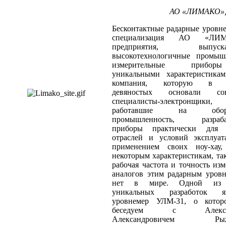
АО «ЛИМАКО», 
Бесконтактные радарные уровн
специализация АО «ЛИМ
предприятия, выпуска
высокотехнологичные промыш
измерительные приб
уникальными характеристикам
компания, которую в н
девяностых основали сов
специалисты-электронщики, 
работавшие на обор
промышленность, разраба
приборы практически для
отраслей и условий эксплуат
применением своих ноу-хау
некоторым характеристикам, та
рабочая частота и точность изм
аналогов этим радарным уров
нет в мире. Одной из 
уникальных разработок яв
уровнемер УЛМ-31, о кото
беседуем с Алексан
Александровичем Рыж