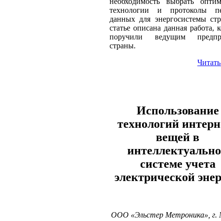
необходимость выбрать оптим
технологии и протоколы пе
данных для энергосистемы ст
статье описана данная работа, 
поручили ведущим предпр
страны.
Читать
Иcпользование
технологий интерн
вещей в
интеллектуальн
системе учета
электрической эне
ООО «Эльстер Метроника», г.