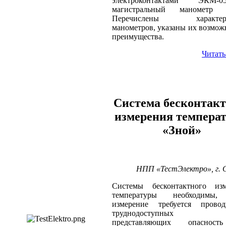
электроконтактами ЭКМ
магистральный манометр 
Перечислены характери
манометров, указаны их возмож
преимущества.
Читать
Система бесконтакт
измерения темпера
«Зной»
НПП «ТестЭлектро», г.
Системы бесконтактного изм
температуры необходимы,
измерение требуется прово
труднодоступных ме
представляющих опаснос