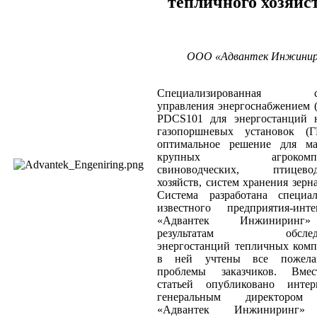
тепличного хозяйс
ООО «Адвантек Инжинири
Специализированная си
управления энергоснабжением
PDCS101 для энергостанций н
газопоршневых установок (
оптимальное решение для м
крупных агрокомпле
свиноводческих, птицевод
хозяйств, систем хранения зерна
Система разработана специал
известного предприятия-инте
«Адвантек Инжинирин
результатам обследо
энергостанций тепличных комп
в ней учтены все пожел
проблемы заказчиков. Вме
статьей опубликовано инте
генеральным директоро
«Адвантек Инжиниринг»