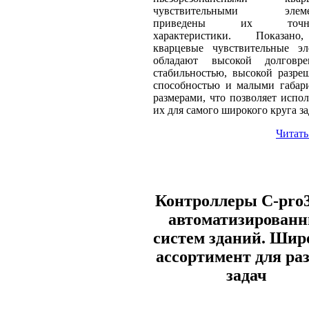
чувствительными элемен
приведены их точно
характеристики. Показан
кварцевые чувствительные эл
обладают высокой долговре
стабильностью, высокой разр
способностью и малыми габар
размерами, что позволяет испол
их для самого широкого круга за
Читать
Контроллеры C-pro3
автоматизирован
систем зданий. Шир
ассортимент для ра
задач