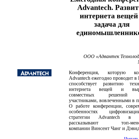
Advantech. Разви
интернета вещей
задача для
единомышленник
ООО «Адвантек Технолод
Конференция, которую ко
Advantech ежегодно проводит в 
способствует развитию техн
интернета вещей и выра
совместных решений 
участниками, вовлеченными в п
О работе конференции, совре
особенностях цифровиза
стратегии Advantech в 
рассказывают топ-мене
компании Винсент Чанг и Дэвид
Читать