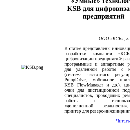
«Умные» техноло
KSB для цифровиз
предприятий
ООО «КСБ», г.
В статье представлены иннова
разработки компании «КС
цифровизации предприятий: ра
программные и аппаратные р
для удаленной работы с н
(система частотного регулир
PumpDrive, мобильное прил
KSB FlowManager и др.), ци
очки для дистанционной под
специалистов, проводящих ре
работы с использов
«дополненной реальности
принтер для реверс-инжиниринг
Читать