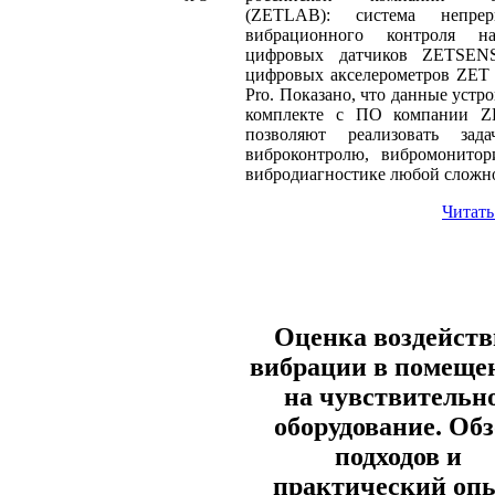
(ZETLAB): система непрер
вибрационного контроля н
цифровых датчиков ZETSE
цифровых акселерометров ZET
Pro. Показано, что данные устро
комплекте с ПО компании 
позволяют реализовать зад
виброконтролю, вибромонитор
вибродиагностике любой сложн
Читать
Оценка воздейств
вибрации в помеще
на чувствительн
оборудование. Об
подходов и
практический оп