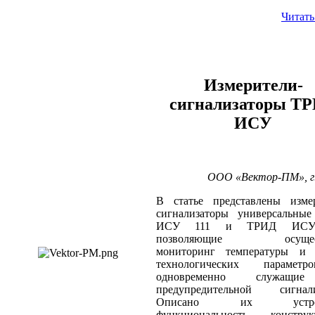
Читать
Измерители-
сигнализаторы Т
ИСУ
ООО «Вектор-ПМ», г
В статье представлены измер
сигнализаторы универсальны
ИСУ 111 и ТРИД ИСУ
позволяющие осущест
мониторинг температуры и 
технологических параме
одновременно служащи
предупредительной сигнали
Описано их устройс
функциональность, конструк