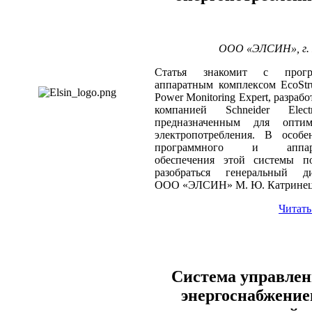
ООО «ЭЛСИН», г. 
Статья знакомит с прогр
аппаратным комплексом EcoSt
Power Monitoring Expert, разраб
компанией Schneider Elec
предназначенным для оптим
электропотребления. В особе
программного и аппара
обеспечения этой системы по
разобраться генеральный ди
ООО «ЭЛСИН» М. Ю. Катрине
Читать
Система управле
энергоснабжение