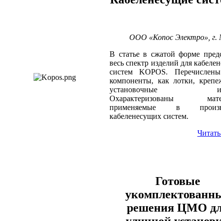
ООО «Копос Электро», г.
В статье в сжатой форме пред
весь спектр изделий для кабеле
систем KOPOS. Перечислены
компоненты, как лотки, креп
установочные изде
Охарактеризованы матер
применяемые в произво
кабеленесущих систем.
Читать
Готовые
укомплектованн
решения ЦМО д