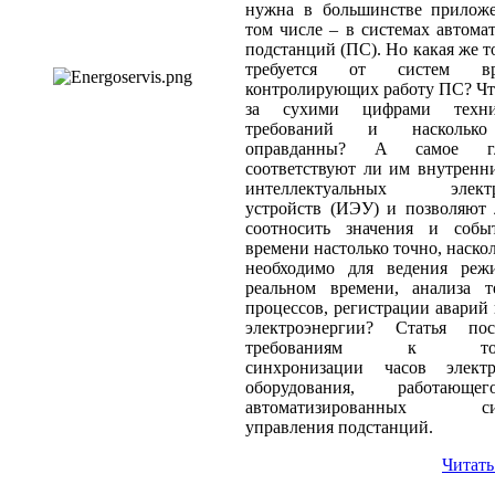
нужна в большинстве приложе
том числе – в системах автома
подстанций (ПС). Но какая же т
требуется от систем вр
контролирующих работу ПС? Чт
за сухими цифрами техни
требований и наскольк
оправданны? А самое гл
соответствуют ли им внутренн
интеллектуальных элект
устройств (ИЭУ) и позволяют
соотносить значения и собы
времени настолько точно, наскол
необходимо для ведения реж
реальном времени, анализа т
процессов, регистрации аварий 
электроэнергии? Статья пос
требованиям к точн
синхронизации часов электр
оборудования, работающ
автоматизированных сис
управления подстанций.
Читать