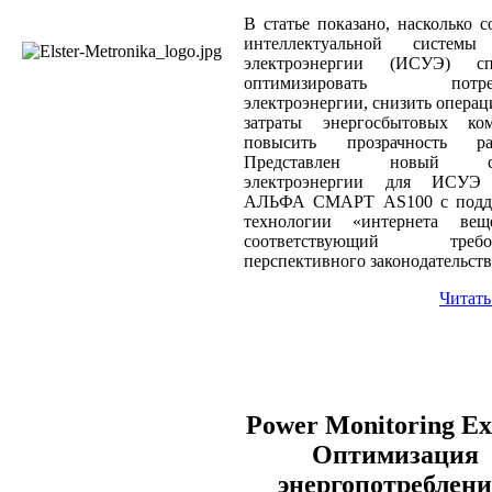
В статье показано, насколько с
интеллектуальной системы
электроэнергии (ИСУЭ) сп
оптимизировать потреб
электроэнергии, снизить опера
затраты энергосбытовых ком
повысить прозрачность рас
Представлен новый сч
электроэнергии для ИСУЭ
АЛЬФА СМАРТ AS100 с подд
технологии «интернета ве
соответствующий требов
перспективного законодательств
Читать
Power Monitoring Ex
Оптимизация
энергопотреблен