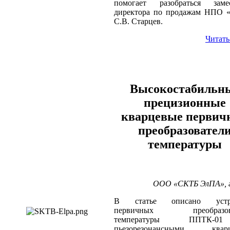
помогает разобраться замес
директора по продажам НПО «
С.В. Старцев.
Читать
Высокостабильн
прецизионные
кварцевые первич
преобразовател
температуры
ООО «СКТБ ЭлПА», г
В статье описано устро
первичных преобразова
температуры ППТК-
пьезорезонансными квар