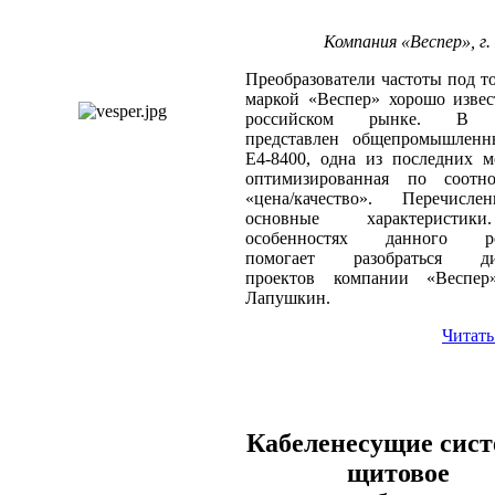
Компания «Веспер», г.
Преобразователи частоты под т
маркой «Веспер» хорошо изве
российском рынке. В с
представлен общепромышлен
E4-8400, одна из последних м
оптимизированная по соотн
«цена/качество». Перечисл
основные характеристи
особенностях данного р
помогает разобраться ди
проектов компании «Веспер
Лапушкин.
Читать
Кабеленесущие сист
щитовое