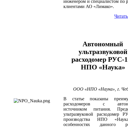
инженером и специалистом по р
клиентами АО «Лимако».
Читать
Автономный
ультразвуковой
расходомер РУС-1
НПО «Наука»
ООО «НПО «Наука», г. Че
В статье показаны преиму
расходомеров с автон
источником питания. Предс
ультразвуковой расходомер Р
производства НПО «Наук
особенностях данного р