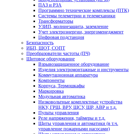
ПАЗ и РЗА
Программно технические комплексы (ПТК)
Системы телеметрии и телемеханики
Трансформаторы
УЗИП, молниезащита, заземление
Учет электроэнергии, энергоменеджмент
Цифровая подстанция
Безопасность
ИБП, ШОТ, СОПТ
Преобразователи частоты (ПЧ)
Щитовое оборудование
Взрывозащищенное оборудование
Изделия электромонтажные и инструменты
Коммутационная аппаратура
Компоненты
Корпуса, Термошкафы
Маркировка
Модульная автоматика
Низковольтные комплектные устройства
НКУ, ГРЩ, ВРУ, ЩСУ, ШР, АВР и т.д.
Пульты управления
Реле напряжения, таймеры и т.д.
Щиты управления и автоматики (в т.ч.
управление пожарными насосами)