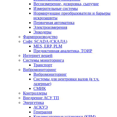
Весоизмерение, дозировка, сыпучие
Измерительные системы
Нормирующие преобразователи и барьеры
искрозащиты
Первичная автоматика
Электроизмерения
Энкодеры
Фармпроизводство
Софт, SCADA (СКАДА)
MES, ERP, PLM
Предиктивная аналитика, ТОИР
Интернет вещей
Системы мониторинга
Транспорт
Вибромониторинг
Вибромониторинг
Системы для центровки валов (в т.ч.
лазерные)
СМИК
Контроллеры
Внедрение АСУ ТП
Энергетика
АСКУЭ
Генерация
Конденсаторные установки (КРМ)