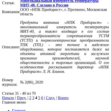
Многоканальный измеритель температуры
Статья:
МИТ-40. Сделано в России
ООО «НПК Приборист», г. Протвино, Московская
Компания:
область
Продукты компании «НПК Приборист» –
многоканальный измеритель температуры
МИТ‑40, а также входящие в его состав
термопреобразователи сопротивления ТСТМ
(ТСТП) и термоэлектрические преобразователи
ТПК (ТПL) – это точное и надежное
Описание:
оборудование, которое поставляется даже на
объекты атомной энергетики и заслужило
признание производителей, научной
общественности и торговых организаций. О его
особенностях рассказывает директор «НПК
Приборист» Л. Н. Блинов.
Номер
№ 2(86)_2020
журнала:
Статьи 31 - 40 из 70
Начало
|
Пред.
|
2
3
4
5
6
|
След.
|
Конец
Главное меню
Главная