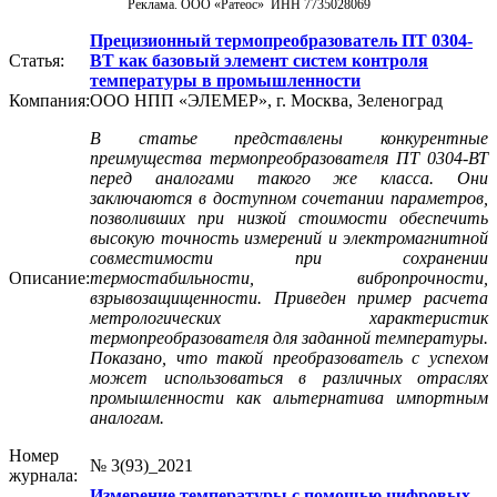
Реклама. ООО «Ратеос» ИНН 7735028069
Прецизионный термопреобразователь ПТ 0304-
Статья:
ВТ как базовый элемент систем контроля
температуры в промышленности
Компания:
ООО НПП «ЭЛЕМЕР», г. Москва, Зеленоград
В статье представлены конкурентные
преимущества термопреобразователя ПТ 0304-ВТ
перед аналогами такого же класса. Они
заключаются в доступном сочетании параметров,
позволивших при низкой стоимости обеспечить
высокую точность измерений и электромагнитной
совместимости при сохранении
Описание:
термостабильности, вибропрочности,
взрывозащищенности. Приведен пример расчета
метрологических характеристик
термопреобразователя для заданной температуры.
Показано, что такой преобразователь с успехом
может использоваться в различных отраслях
промышленности как альтернатива импортным
аналогам.
Номер
№ 3(93)_2021
журнала:
Измерение температуры с помощью цифровых