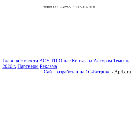
Реклама. ООО «Ратеос» ИНН 7735028069
Главная
Новости АСУ ТП
О нас
Контакты
Авторам
Темы на
2026 г.
Партнеры
Реклама
Сайт разработан на 1С-Битрикс
- Aprix.ru