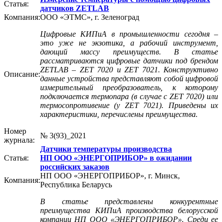
Статья:
датчиков ZETLAB
Компания:
ООО «ЭТМС», г. Зеленоград
Цифровые КИПиА в промышленности сегодня –
это уже не экзотика, а рабочий инструмент,
дающий массу преимуществ. В статье
рассматриваются цифровые датчики под брендом
ZETLAB – ZET 7020 и ZET 7021. Конструктивно
Описание:
данные устройства представляют собой цифровой
измерительный преобразователь, к которому
подключается термопара (в случае с ZET 7020) или
термосопротивение (у ZET 7021). Приведены их
характеристики, перечислены преимущества.
Номер
№ 3(93)_2021
журнала:
Датчики температуры производства
Статья:
НП ООО «ЭНЕРГОПРИБОР» в ожидании
российских заказов
НП ООО «ЭНЕРГОПРИБОР», г. Минск,
Компания:
Республика Беларусь
В статье представлены конкурентные
преимущества КИПиА производства белорусской
компании НП ООО «ЭНЕРГОПРИБОР». Среди ее