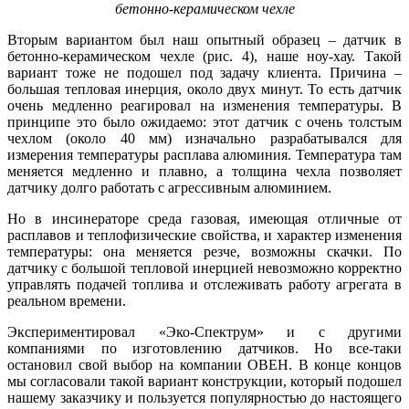
бетонно-керамическом чехле
Вторым вариантом был наш опытный образец – датчик в
бетонно-керамическом чехле (рис. 4), наше ноу-хау. Такой
вариант тоже не подошел под задачу клиента. Причина –
большая тепловая инерция, около двух минут. То есть датчик
очень медленно реагировал на изменения температуры. В
принципе это бы­ло ожидаемо: этот датчик с очень толстым
чехлом (около 40 мм) изначально разрабатывался для
измерения температуры расплава алюминия. Температура там
меняется медленно и плавно, а толщина чехла позволяет
датчику долго работать с агрессивным алюминием.
Но в инсинераторе среда газовая, имеющая отличные от
расплавов и теплофизические свойства, и характер изменения
температуры: она меняется резче, возможны скачки. По
датчику с большой тепловой инерцией невозможно корректно
управлять подачей топлива и отслеживать работу агрегата в
реальном времени.
Экспериментировал «Эко-Спектрум» и с другими
компаниями по изготовлению датчиков. Но все-таки
остановил свой выбор на компании ОВЕН. В конце концов
мы согласовали такой вариант конструкции, который подошел
нашему заказчику и пользуется популярностью до настоящего