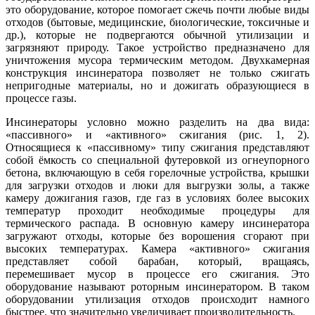
это оборудование, которое помогает сжечь почти любые ви­ды
отходов (бытовые, медицинские, биологические, токсичные и
др.), которые не подвергаются обычной утилизации и
загрязняют природу. Такое устройство предназначено для
уничтожения мусора термическим методом. Двухкамерная
конструкция инсинератора позволяет не только сжигать
непригодные материалы, но и дожигать образующиеся в
процессе газы.
Инсинераторы условно можно разделить на два вида:
«пассивного» и «активного» сжигания (рис. 1, 2).
Относящиеся к «пассивному» типу сжигания представляют
собой ёмкость со специальной футеровкой из огнеупорного
бетона, включающую в себя горелочные устройства, крышки
для загрузки отходов и лю­ки для выгрузки зо­лы, а также
камеру дожигания газов, где газ в условиях более высоких
температур проходит необходимые процедуры для
термического распада. В основную камеру инсинератора
загружают отходы, которые без ворошения сгорают при
высоких температурах. Камера «активного» сжигания
представляет собой барабан, который, вращаясь,
перемешивает мусор в процессе его сжигания. Это
оборудование называют роторным инсинератором. В таком
оборудовании утилизация отходов происходит намного
быстрее, что значительно увеличивает производительность.