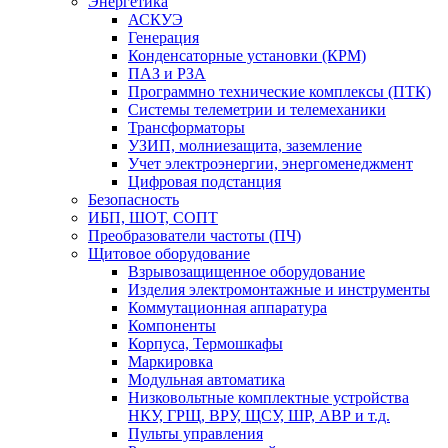
Энергетика
АСКУЭ
Генерация
Конденсаторные установки (КРМ)
ПАЗ и РЗА
Программно технические комплексы (ПТК)
Системы телеметрии и телемеханики
Трансформаторы
УЗИП, молниезащита, заземление
Учет электроэнергии, энергоменеджмент
Цифровая подстанция
Безопасность
ИБП, ШОТ, СОПТ
Преобразователи частоты (ПЧ)
Щитовое оборудование
Взрывозащищенное оборудование
Изделия электромонтажные и инструменты
Коммутационная аппаратура
Компоненты
Корпуса, Термошкафы
Маркировка
Модульная автоматика
Низковольтные комплектные устройства
НКУ, ГРЩ, ВРУ, ЩСУ, ШР, АВР и т.д.
Пульты управления