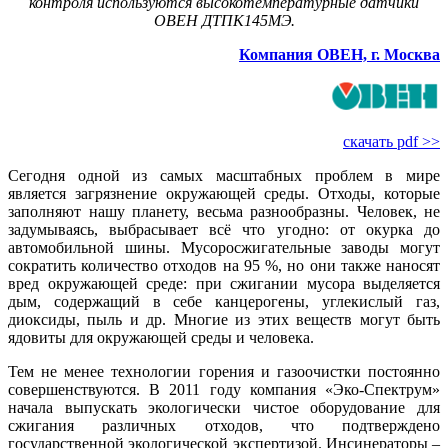
контроля используются высокотемпературные датчики
ОВЕН ДТПК145МЭ.
Компания ОВЕН, г. Москва
скачать pdf >>
Сегодня одной из самых масштабных проблем в мире
является загрязнение окружающей среды. Отходы, которые
заполняют на­шу планету, весьма разнообразны. Человек, не
задумываясь, выбрасывает всё что угодно: от окурка до
автомобильной шины. Мусоросжигательные заводы могут
сократить количество отходов на 95 %, но они также наносят
вред окружающей среде: при сжигании мусора выделяется
дым, содержащий в се­бе канцерогены, углекислый газ,
диоксиды, пыль и др. Многие из этих веществ могут быть
ядовиты для окружающей среды и человека.
Тем не менее технологии горения и газоочистки постоянно
совершенствуются. В 2011 году компания «Эко-Спектрум»
начала выпускать экологически чистое оборудование для
сжигания различных отходов, что подтверждено
государственной экологической экспертизой. Инсинераторы –