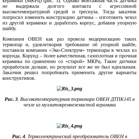
керамики (МКРц) (рис. 3). Однако монтажная часть датчика
не выдержала долгого контакта с агрессивной
высокотемпературной средой и треснула. Тогда заказчик
попросил изменить конструкцию датчика – изготовить чехол
из другой керамики и доработать корпус, добавив упорную
шайбу.
Компания ОВЕН как раз провела модернизацию таких
термопар и, удовлетворив требование об упорной шайбе,
поставила компании «Эко-Спектрум» термопары в чехлах из
корунда. Корунд – более качественная, газоплотная и прочная
керамика по сравнению со «старой» МКРц. Такие датчики
проработали дольше, но результат все же не был идеальным.
Заказчик решил попробовать применить другие варианты
конструктивов.
Рис. 3
. Высокотемпературная термопара ОВЕН ДТПК145 в
чехле из муллитокремнеземистой керамики
Рис. 4
. Термоэлектрический преобразователь ОВЕН в