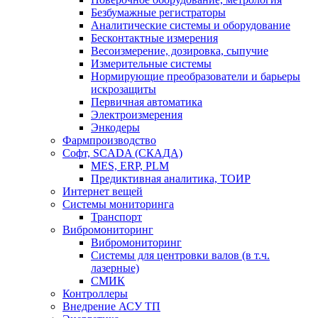
Безбумажные регистраторы
Аналитические системы и оборудование
Бесконтактные измерения
Весоизмерение, дозировка, сыпучие
Измерительные системы
Нормирующие преобразователи и барьеры
искрозащиты
Первичная автоматика
Электроизмерения
Энкодеры
Фармпроизводство
Софт, SCADA (СКАДА)
MES, ERP, PLM
Предиктивная аналитика, ТОИР
Интернет вещей
Системы мониторинга
Транспорт
Вибромониторинг
Вибромониторинг
Системы для центровки валов (в т.ч.
лазерные)
СМИК
Контроллеры
Внедрение АСУ ТП