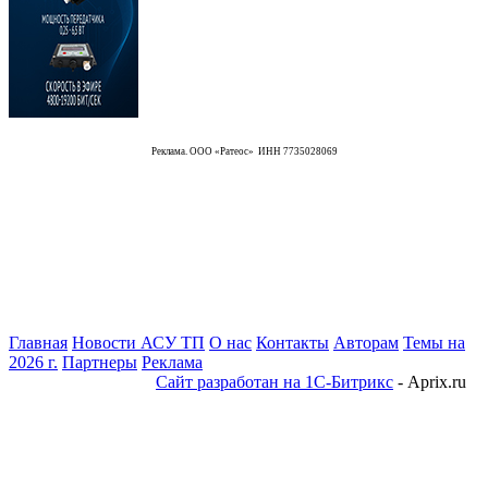
Реклама. ООО «Ратеос» ИНН 7735028069
Главная
Новости АСУ ТП
О нас
Контакты
Авторам
Темы на
2026 г.
Партнеры
Реклама
Сайт разработан на 1С-Битрикс
- Aprix.ru