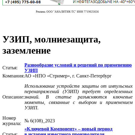
Реклама. ООО "АНАЛИТИК-ТС" ИНН 7719025656
УЗИП, молниезащита,
заземление
Разнообразие условий и решений по применению
Статья:
УЗИП
Компания:
АО «НПО «Стример», г. Санкт-Петербург
Использование устройств защиты от импульсных
перенапряжений (УЗИП) требует определенных
Описание:
знаний. В статье разъясняются ключевые
моменты, связанные с выбором и применением
УЗИП.
Номер
№ 6(108)_2023
журнала:
«Ключевой Компонент» – новый период
Статья:
в истории известного производителя