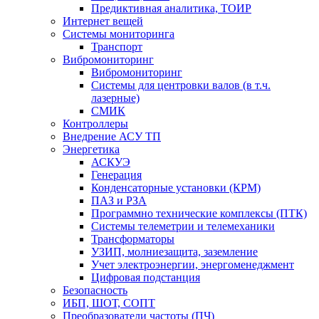
Предиктивная аналитика, ТОИР
Интернет вещей
Системы мониторинга
Транспорт
Вибромониторинг
Вибромониторинг
Системы для центровки валов (в т.ч.
лазерные)
СМИК
Контроллеры
Внедрение АСУ ТП
Энергетика
АСКУЭ
Генерация
Конденсаторные установки (КРМ)
ПАЗ и РЗА
Программно технические комплексы (ПТК)
Системы телеметрии и телемеханики
Трансформаторы
УЗИП, молниезащита, заземление
Учет электроэнергии, энергоменеджмент
Цифровая подстанция
Безопасность
ИБП, ШОТ, СОПТ
Преобразователи частоты (ПЧ)