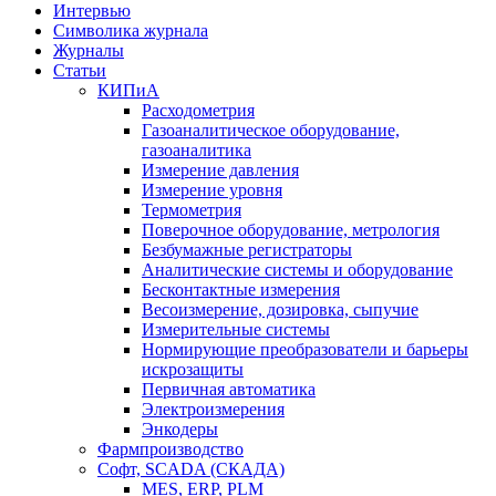
Интервью
Символика журнала
Журналы
Статьи
КИПиА
Расходометрия
Газоаналитическое оборудование,
газоаналитика
Измерение давления
Измерение уровня
Термометрия
Поверочное оборудование, метрология
Безбумажные регистраторы
Аналитические системы и оборудование
Бесконтактные измерения
Весоизмерение, дозировка, сыпучие
Измерительные системы
Нормирующие преобразователи и барьеры
искрозащиты
Первичная автоматика
Электроизмерения
Энкодеры
Фармпроизводство
Софт, SCADA (СКАДА)
MES, ERP, PLM