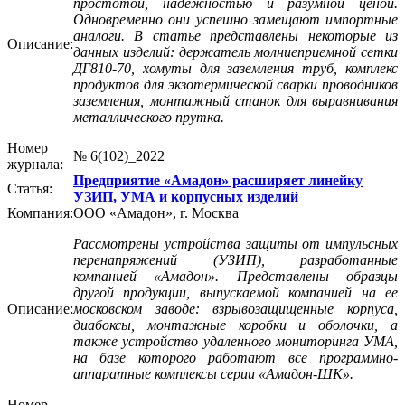
простотой, надежностью и разумной ценой.
Одновременно они успешно замещают импортные
аналоги. В статье представлены некоторые из
Описание:
данных изделий: держатель молниеприемной сетки
ДГ810-70, хомуты для заземления труб, комплекс
продуктов для экзотермической сварки проводников
заземления, монтажный станок для выравнивания
металлического прутка.
Номер
№ 6(102)_2022
журнала:
Предприятие «Амадон» расширяет линейку
Статья:
УЗИП, УМА и корпусных изделий
Компания:
ООО «Амадон», г. Москва
Рассмотрены устройства защиты от импульсных
перенапряжений (УЗИП), разработанные
компанией «Амадон». Представлены образцы
другой продукции, выпускаемой компанией на ее
Описание:
московском заводе: взрывозащищенные корпуса,
диабоксы, монтажные коробки и оболочки, а
также устройство удаленного мониторинга УМА,
на базе которого работают все программно-
аппаратные комплексы серии «Амадон-ШК».
Номер