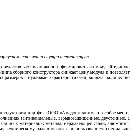
скорпусном исполнении внутри термошкафов
 предоставляют возможность формировать из модулей единую
ипа сборного конструктора снижает це­ну модуля и позволяет
ых размеров с нужными характеристиками, включая количество
в продуктовом портфеле ООО «Амадон» занимают особое место.
сполнениях (антивандальные, взрывозащищенные, двустенные, а
зличных материалов: металла, нержавеющей стали, алюминия,
ому техническому заданию или с использованием специально