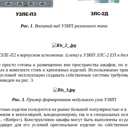
Рис. 1
. Внешний вид УЗИП различного типа
ЗЛЕ-П2 в корпусном исполнении (слева) и УЗИП ЗЛС‑2 ЕП в бе
е просто готовы к размещению вне пространства шкафов, но и
х в комплекте стоек и крепежных изделий. Использование принц
х условий эксплуатации создавать собственные системы требуем
веден на рис. 3.
Рис. 3
. Пример формирования модульного узла УЗИП
рпусные изделия пользуются на рынке большой популярностью и 
гревом и вентиляцией, кондиционером), так и в специальных и
, «Вибро»). Конструктивно шкафы могут быть выполнены из ра
ходящее для его условий оригинальное изделие по собственн