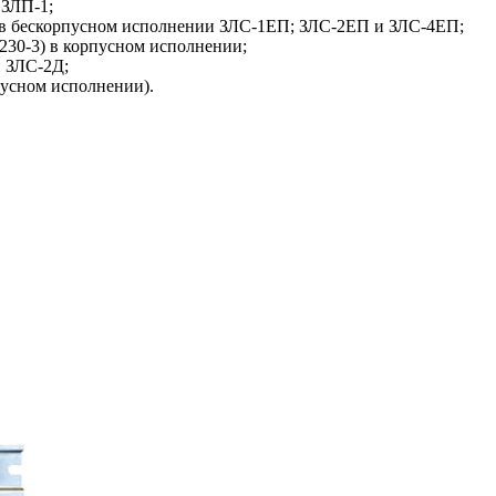
 ЗЛП‑1;
8 В в бескорпусном исполнении ЗЛС‑1ЕП; ЗЛС‑2ЕП и ЗЛС‑4ЕП;
П230‑3) в корпусном исполнении;
и ЗЛС‑2Д;
пусном исполнении).