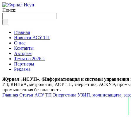
Поиск:
Главная
Новости АСУ ТП
О нас
Контакты
Авторам
Темы на 2026 г.
Партнеры
Реклама
Журнал «ИСУП». (Информатизация и системы управления
ИТ, КИПиА, метрология, АСУ ТП, энергетика, АСКУЭ, промышл
промышленная безопасность
Главная
Статьи АСУ ТП
Энергетика
УЗИП, молниезащита, заз