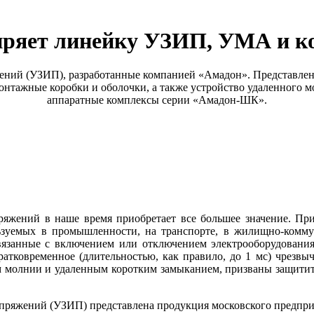
ряет линейку УЗИП, УМА и к
ений (УЗИП), разработанные компанией «Амадон». Представлен
онтажные коробки и оболочки, а также устройство удаленного м
аппаратные комплексы серии «Амадон-ШК».
яжений в на­ше время приобретает все большее значение. При
ьзуемых в промышленности, на транспорте, в жилищно-коммуна
язанные с включением или отключением электрооборудования
атковременное (длительностью, как правило, до 1 мс) чрезвы
ром молнии и удаленным коротким замыканием, призваны защитит
пряжений (УЗИП) представлена продукция московского предприя