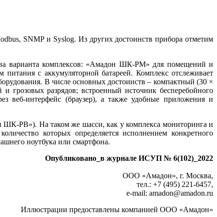
Modbus, SNMP и Syslog. Из других достоинств прибора отметим
два варианта комплексов: «Амадон ШК-РМ» для помещений и
питания с аккумуляторной батареей. Комплекс отслеживает
борудования. В числе основных достоинств – компактный (30 ×
й и грозовых разрядов; встроенный источник бесперебойного
з веб-интерфейс (браузер), а также удобные приложения и
ШК-РВ»). На таком же шасси, как у комплекса мониторинга и
количество которых определяется исполнением конкретного
машнего ноутбука или смартфона.
Опубликовано_в журнале ИСУП № 6(102)_2022
ООО «Амадон», г. Москва,
тел.: +7 (495) 221-6457,
e-mail: amadon
@
amadon.ru
Иллюстрации предоставлены компанией ООО «Амадон»