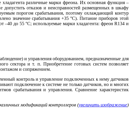
хладагента различные марки фреона. Их основная функция –
не допустить отказов и неисправностей размещенных в шкафу
ируемым порогом срабатывания, поэтому охлаждающий контур
влено значение срабатывания +35 °C). Питание приборов этой
т –40 до 55 °C; используемые марки хладагента: фреон R134 и
блюдение) и управления оборудованием, предназначенные для
го сектора и т. п. Приобретение готовых систем позволяет
 монтажом и сопряжением.
аленный контроль и управление подключенных к не­му датчиков
чивают подключение к системе не только датчиков, но и многих
итмов срабатывания и управления. Сравнение характеристик
различных модификаций контроллеров (
увеличить изображение
)