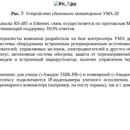
Рис. 7
. Устройство удаленного мониторинга УМА‑3Е
аналы RS‑485 и Ethernet, связь осуществляется по протоколам 
печивающий поддержку JSON-ответов.
ециалисты компании разработали на ба­зе контроллера УМА 
темы оборудованы встроенным резервированным источником 
евателей, управляемых заслонок, электродвигателей и другого о
пус; автономная система обогрева; защита от перенапряжени
одем и встроенный маршрутизатор; наличие управления чере
лнениях: для улицы («Амадон ТШК-РВ») и помещений («Амадон 
плексу подключаются IP-видеокамеры уличного исполнения, 
ионарного компьютера (например, на посту охраны), так и с до