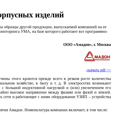
орпусных изделий
ы образцы другой продукции, выпускаемой компанией на ее
ониторинга УМА, на базе которого работают все программно-
ООО «Амадон», г. Москва
скачать pdf >>
чины этого кроются прежде всего в резком росте количества
льном хозяйстве, в бы­ту и т. д. В электросетях возникают
 с большой индуктивной нагрузкой и (или) увеличением его
чайно высокое напряжение между фазами или фазой и землей.
ь сети и работающее с ни­ми оборудование УЗИП – устройства
тия Амадон. Номенклатура компании включает, в том числе: