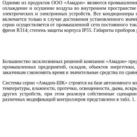
Одними из продуктов ООО «Амадон» являются промышленные 
охлаждение и осушение воздуха во внутреннем пространстве
электрических и электронных устройств. Все кондиционеры
включается только в случае достижения установленного знач
серии осуществляется от промышленной сети постоянного то­к
фреон R314; степень защиты корпуса IP55. Габариты приборов 
Большинство эксклюзивных решений компании «Амадон» предс
промышленных предприятий, складов, объектов энергетики,
заказчикам сэкономить время и значительные средства по сра
Системы серии «Амадон-ШК» строятся на ба­зе автономного ко
температуры, влажности, протечки, освещенности, ды­ма, вскр
других устройств, при этом реализуя собственные сценари
различных модификаций контроллеров представлено в табл. 1. 