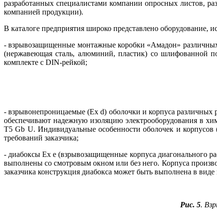
разработанных специалистами компании опросных листов, ра
компанией продукции).
В каталоге предприятия широко представлено оборудование, и
- взрывозащищенные монтажные коробки «Амадон» различных га
(нержавеющая сталь, алюминий, пластик) со шлифованной по
комплекте с DIN-рейкой;
- взрывонепроницаемые (Ex d) оболочки и корпуса различных р
обеспечивают надежную изоляцию электрооборудования в хим
T5 Gb U. Индивидуальные особенности оболочек и корпусов (в
требований заказчика;
- диабоксы Ex e (взрывозащищенные корпуса диагонального р
выполнены со смотровым окном или без не­го. Корпуса произв
заказчика конструкция диабокса может быть выполнена в ви­де к
Рис. 5
. Вз