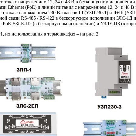
 то­ка с напряжением 12, 24 и 48 В в бескорпусном исполнении
вязи Ethernet (PoE) и линий питания с напряжением 12, 24 и 4
 тока с напряжением 230 В классов III (УЗП230‑1) и II+III (УЗ
ной связи RS‑485 / RS‑422 в бескорпусном исполнении ЗЛС‑1Д 
et с PoE УЗЛЕ-П2 (в бескорпусном исполнении) и УЗЛЕ-П3 (в кор
, их использования в термошкафах – на рис. 2.