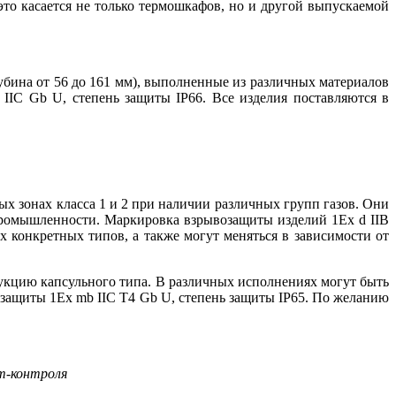
о касается не только термошкафов, но и другой выпускаемой
убина от 56 до 161 мм), выполненные из различных материалов
IIC Gb U, степень защиты IP66. Все изделия поставляются в
ых зонах класса 1 и 2 при наличии различных групп газов. Они
промышленности. Маркировка взрывозащиты изделий 1Ex d IIB
х конкретных типов, а также могут меняться в зависимости от
кцию капсульного ти­па. В различных исполнениях могут быть
озащиты 1Ex mb IIC T4 Gb U, степень защиты IP65. По желанию
ат-контроля