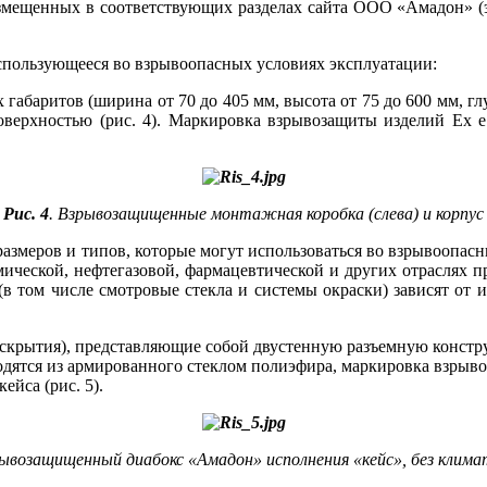
змещенных в соответствующих разделах сайта ООО «Амадон» (эт
спользующееся во взрывоопасных условиях эксплуатации:
баритов (ширина от 70 до 405 мм, высота от 75 до 600 мм, гл
верхностью (рис. 4). Маркировка взрывозащиты изделий Ex e 
Рис. 4
. Взрывозащищенные монтажная коробка (слева) и корпус
азмеров и типов, которые могут использоваться во взрывоопасн
ической, нефтегазовой, фармацевтической и других отраслях 
 том числе смотровые стекла и системы окраски) зависят от и
аскрытия), представляющие собой двустенную разъемную констру
одятся из армированного стеклом полиэфира, маркировка взрыв
ейса (рис. 5).
рывозащищенный диабокс «Амадон» исполнения «кейс», без клим