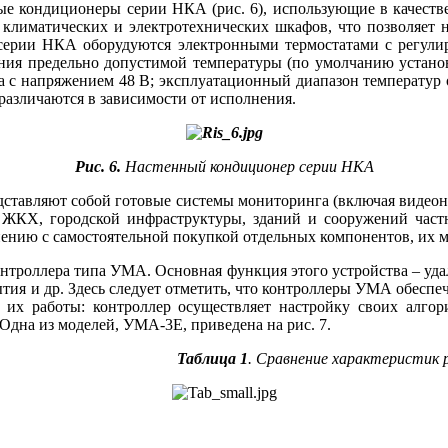
кондиционеры серии НКА (рис. 6), использующие в качестве 
 климатических и электротехнических шкафов, что позволяет 
 серии НКА оборудуются электронными термостатами с регул
ения предельно допустимой температуры (по умолчанию устано
а с напряжением 48 В; эксплуатационный диапазон температур о
различаются в зависимости от исполнения.
Рис. 6.
Настенный кондиционер серии НКА
тавляют собой готовые системы мониторинга (включая видеона
 ЖКХ, городской инфраструктуры, зданий и сооружений частно
внению с самостоятельной покупкой отдельных компонентов, их
нтроллера ти­па УМА. Основная функция этого устройства – уд
ытия и др. Здесь следует отметить, что контроллеры УМА обеспе
и их работы: контроллер осуществляет настройку своих алгор
Одна из моделей, УМА‑3Е, приведена на рис. 7.
Таблица 1
. Сравнение характеристик 