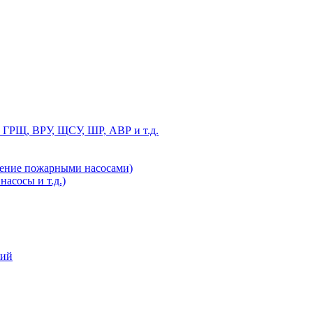
 ГРЩ, ВРУ, ЩСУ, ШР, АВР и т.д.
ление пожарными насосами)
асосы и т.д.)
ний