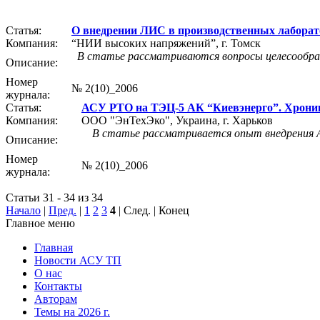
Статья:
О внедрении ЛИС в производственных лабора
Компания:
“НИИ высоких напряжений”, г. Томск
В статье рассматриваются вопросы целесообра
Описание:
Номер
№ 2(10)_2006
журнала:
Статья:
АСУ РТО на ТЭЦ-5 АК “Киевэнерго”. Хрони
Компания:
ООО "ЭнТехЭко", Украина, г. Харьков
В статье рассматривается опыт внедрения 
Описание:
Номер
№ 2(10)_2006
журнала:
Статьи 31 - 34 из 34
Начало
|
Пред.
|
1
2
3
4
| След. | Конец
Главное меню
Главная
Новости АСУ ТП
О нас
Контакты
Авторам
Темы на 2026 г.