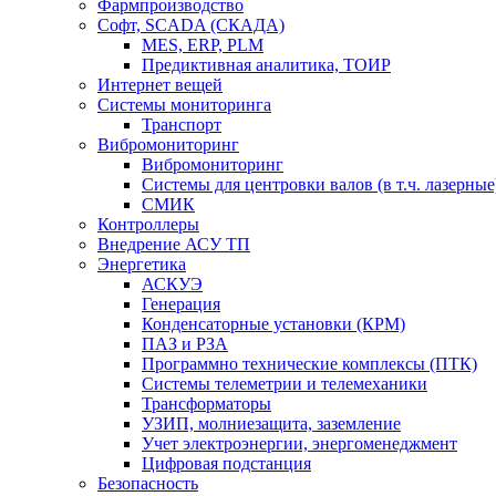
Фармпроизводство
Софт, SCADA (СКАДА)
MES, ERP, PLM
Предиктивная аналитика, ТОИР
Интернет вещей
Системы мониторинга
Транспорт
Вибромониторинг
Вибромониторинг
Системы для центровки валов (в т.ч. лазерные
СМИК
Контроллеры
Внедрение АСУ ТП
Энергетика
АСКУЭ
Генерация
Конденсаторные установки (КРМ)
ПАЗ и РЗА
Программно технические комплексы (ПТК)
Системы телеметрии и телемеханики
Трансформаторы
УЗИП, молниезащита, заземление
Учет электроэнергии, энергоменеджмент
Цифровая подстанция
Безопасность