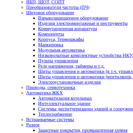
ИБП, ШОТ, СОПТ
Преобразователи частоты (ПЧ)
Щитовое оборудование
Взрывозащищенное оборудование
Изделия электромонтажные и инструменты
Коммутационная аппаратура
Компоненты
Корпуса, Термошкафы
Маркировка
Модульная автоматика
Низковольтные комплектные устройства НКУ,
Пульты управления
Реле напряжения, таймеры и т.д.
Щиты управления и автоматики (в т.ч. управ
Щиты управления и автоматики (вентиляция, н
Электроустановочные изделия
Приводы, сервотехника
Автоматика ЖКХ
Автоматизация котельных
Интеллектуальное здание
Системы диспетчеризации зданий и сооруже
Теплоснабжение
Встраиваемые системы
Разное
Защитные покрытия, промышленная химия