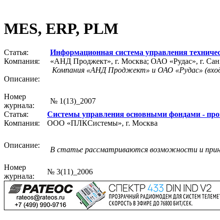
MES, ERP, PLM
Статья:
Информационная система управления техничес
Компания:
«АНД Проджект», г. Москва; ОАО «Рудас», г. Сан
Компания «АНД Проджект» и ОАО «Рудас» (вход
Описание:
Номер
№ 1(13)_2007
журнала:
Статья:
Системы управления основными фондами - про
Компания:
ООО «ПЛКСистемы», г. Москва
Описание:
В статье рассматриваются возможности и принц
Номер
№ 3(11)_2006
журнала: