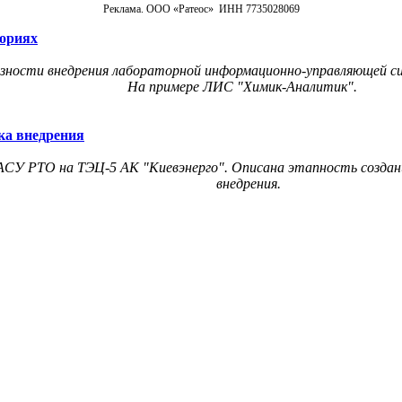
Реклама. ООО «Ратеос» ИНН 7735028069
ториях
зности внедрения лабораторной информационно-управляющей с
На примере ЛИС "Химик-Аналитик".
ка внедрения
АСУ РТО на ТЭЦ-5 АК "Киевэнерго". Описана этапность созда
внедрения.