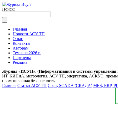
Поиск:
Главная
Новости АСУ ТП
О нас
Контакты
Авторам
Темы на 2026 г.
Партнеры
Реклама
Журнал «ИСУП». (Информатизация и системы управления
ИТ, КИПиА, метрология, АСУ ТП, энергетика, АСКУЭ, промышл
промышленная безопасность
Главная
Статьи АСУ ТП
Софт, SCADA (СКАДА)
MES, ERP, P