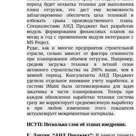
период будет нехватка техники для выполнения
плана отгрузок, это даст ему возможность
заблаговременно обеспечить цеха техникой и
избежать срыва производственного плана.
Специалистами АНД Проджект был разработан
модуль формирования финансовых планов на
месяц и год с применением модуля интеграции с
MS Project.
Рудас, как и многие предприятия строительной
отрасли, сильно зависит от фактора сезонности
при планировании объемов отгрузок. Например,
средняя загрузка техники в летний сезон
активного строительства на 200% выше, чем в
зимний период. Консультанты АНД Проджект
уделили отдельное внимание учету наработки, и
система iMaint была оптимизирована для задач
заказчика в части планирования. Теперь при
каждом обновлении наработки техники система
сразу же корректирует среднемесячную выработку
и при любом изменении этого показателя
актуализирует межремонтные интервалы.
ИСУП: Несколько слов об этапах внедрения.
Е. Давтян, “АНД Проджект”:
В рамках проекта