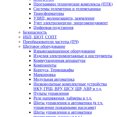
Программно технические комплексы (ПТК)
Системы телеметрии и телемеханики
Трансформаторы
УЗИП, молниезащита, заземление
Учет электроэнергии, энергоменеджмент
Цифровая подстанция
Безопасность
ИБП, ШОТ, СОПТ
Преобразователи частоты (ПЧ)
Щитовое оборудование
Взрывозащищенное оборудование
Изделия электромонтажные и инструменты
Коммутационная аппаратура
Компоненты
Корпуса, Термошкафы
Маркировка
Модульная автоматика
Низковольтные комплектные устройства
НКУ, ГРЩ, ВРУ, ЩСУ, ШР, АВР и т.д.
Пульты управления
Реле напряжения, таймеры и т.д.
Щиты управления и автоматики (в т.ч.
управление пожарными насосами)
Щиты управления и автоматики
(вентиляция, насосы и т.д.)