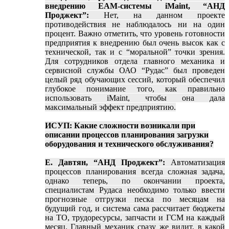
внедрению EAM-системы iMaint, “АНД
Проджект”:
Нет, на данном проекте
противодействия не наблюдалось ни на один
процент. Важно отметить, что уровень готовности
предприятия к внедрению был очень высок как с
технической, так и с “моральной” точки зрения.
Для сотрудников отдела главного механика и
сервисной службы ОАО “Рудас” был проведен
целый ряд обучающих сессий, который обеспечил
глубокое понимание того, как правильно
использовать iMaint, чтобы она дала
максимальный эффект предприятию.
ИСУП: Какие сложности возникали при
описании процессов планирования загрузки
оборудования и технического обслуживания?
Е. Давтян, “АНД Проджект”:
Автоматизация
процессов планирования всегда сложная задача,
однако теперь, по окончании проекта,
специалистам Рудаса необходимо только ввести
прогнозные отгрузки песка по месяцам на
будущий год, и система сама рассчитает бюджеты
на ТО, трудоресурсы, запчасти и ГСМ на каждый
месяц. Главный механик сразу же видит, в какой