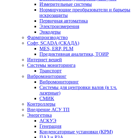
Измерительные системы
Нормирующие преобразователи и барьеры
искрозащиты
Первичная автоматика
Электроизмерения
Энкодеры
Фармпроизводство
Софт, SCADA (СКАДА)
MES, ERP, PLM
Предиктивная аналитика, ТОИР
Интернет вещей
Системы мониторинга
Транспорт
Вибромониторинг
Вибромониторинг
Системы для центровки валов (в т.ч.
лазерные)
СМИК
Контроллеры
Внедрение АСУ ТП
Энергетика
АСКУЭ
Генерация
Конденсаторные установки (КРМ)
ПАЗ и РЗА