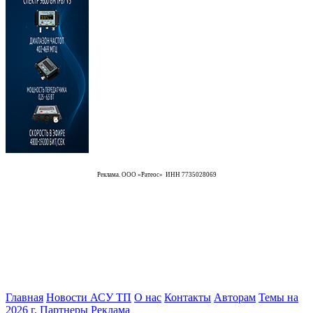
Реклама. ООО «Ратеос» ИНН 7735028069
Главная
Новости АСУ ТП
О нас
Контакты
Авторам
Темы на
2026 г.
Партнеры
Реклама