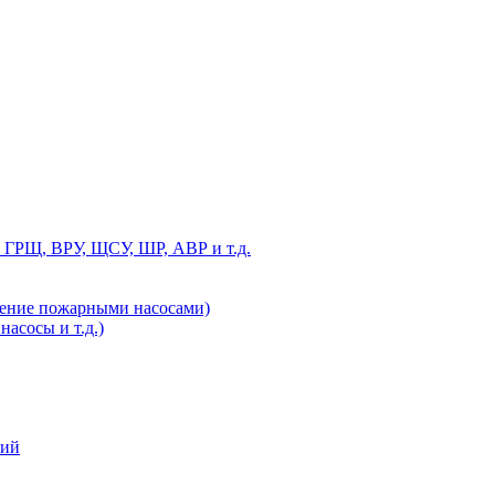
 ГРЩ, ВРУ, ЩСУ, ШР, АВР и т.д.
ление пожарными насосами)
асосы и т.д.)
ний