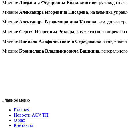
Мнение
Людмилы Федоровны Волковинской
, руководителя
Мнение
Александра Игоревича Писарева
, начальника управ
Мнение
Александра Владимировича Козлова
, зам. директор
Мнение
Сергея Игоревича Резлера
, коммерческого директора
Мнение
Николая Альфонистовича Серафимова
, генерально
Мнение
Бронислава Владимировича Башкина
, генеральног
Главное меню
Главная
Новости АСУ ТП
О нас
Контакты