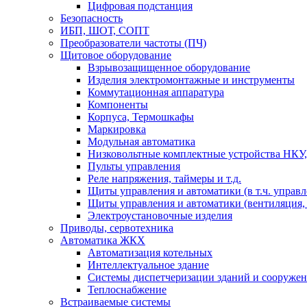
Цифровая подстанция
Безопасность
ИБП, ШОТ, СОПТ
Преобразователи частоты (ПЧ)
Щитовое оборудование
Взрывозащищенное оборудование
Изделия электромонтажные и инструменты
Коммутационная аппаратура
Компоненты
Корпуса, Термошкафы
Маркировка
Модульная автоматика
Низковольтные комплектные устройства НКУ,
Пульты управления
Реле напряжения, таймеры и т.д.
Щиты управления и автоматики (в т.ч. управ
Щиты управления и автоматики (вентиляция, н
Электроустановочные изделия
Приводы, сервотехника
Автоматика ЖКХ
Автоматизация котельных
Интеллектуальное здание
Системы диспетчеризации зданий и сооруже
Теплоснабжение
Встраиваемые системы