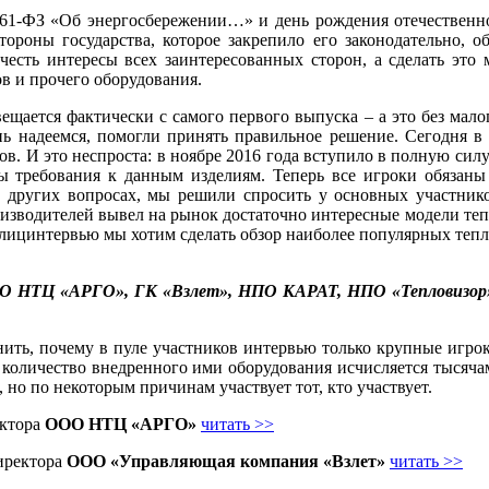
261‑ФЗ «Об энергосбережении…» и день рождения отечественно
тороны государства, которое закрепило его законодательно, о
честь интересы всех заинтересованных сторон, а сделать это
в и прочего оборудования.
ещается фактически с самого первого выпуска – а это без мало
ень надеемся, помогли принять правильное решение. Сегодня в
ков. И это неспроста: в ноябре 2016 года вступило в полную си
ны требования к данным изделиям. Теперь все игроки обязаны
и других вопросах, мы решили спросить у основных участник
зводителей вывел на рынок достаточно интересные модели теп
лицинтервью мы хотим сделать обзор наиболее популярных тепло
О НТЦ «АРГО», ГК «Взлет», НПО КАРАТ, НПО «Тепловизо
нить, почему в пуле участников интервью только крупные игро
, количество внедренного ими оборудования исчисляется тысяча
но по некоторым причинам участвует тот, кто участвует.
ектора
ООО НТЦ «АРГО»
читать >>
директора
ООО «Управляющая компания «Взлет»
читать >>