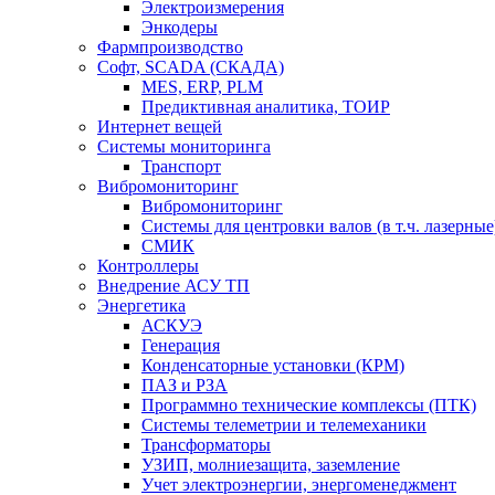
Электроизмерения
Энкодеры
Фармпроизводство
Софт, SCADA (СКАДА)
MES, ERP, PLM
Предиктивная аналитика, ТОИР
Интернет вещей
Системы мониторинга
Транспорт
Вибромониторинг
Вибромониторинг
Системы для центровки валов (в т.ч. лазерные
СМИК
Контроллеры
Внедрение АСУ ТП
Энергетика
АСКУЭ
Генерация
Конденсаторные установки (КРМ)
ПАЗ и РЗА
Программно технические комплексы (ПТК)
Системы телеметрии и телемеханики
Трансформаторы
УЗИП, молниезащита, заземление
Учет электроэнергии, энергоменеджмент