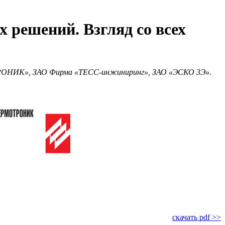
 решений. Взгляд со всех
РОНИК», ЗАО Фирма «ТЕСС-инжиниринг», ЗАО «ЭСКО 3Э».
скачать pdf >>