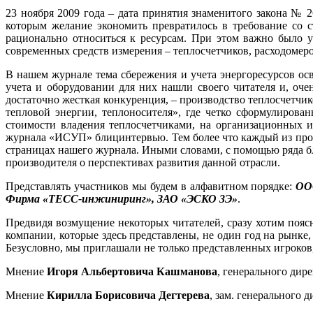
23 ноября 2009 года – дата принятия знаменитого закона № 
которым желание экономить превратилось в требование со с
рационально относиться к ресурсам. При этом важно было у
современных средств измерения – теплосчетчиков, расходомеро
В нашем журнале тема сбережения и учета энергоресурсов осв
учета и оборудовании для них нашли своего читателя и, оч
достаточно жесткая конкуренция, – производство теплосчетчи
тепловой энергии, теплоносителя», где четко сформулирова
стоимости владения теплосчетчиками, на организационных 
журнала «ИСУП» блицинтервью. Тем более что каждый из прои
страницах нашего журнала. Иными словами, с помощью ряда б
производителя о перспективах развития данной отрасли.
Представлять участников мы будем в алфавитном порядке:
ОО
Фирма «ТЕСС-инжиниринг», ЗАО «ЭСКО 3Э»
.
Предвидя возмущение некоторых читателей, сразу хотим пояс
компании, которые здесь представлены, не один год на рынке
Безусловно, мы приглашали не только представленных игроков, 
Мнение
Игоря Альбертовича Кашманова
, генерального дир
Мнение
Кирилла Борисовича Дегтерева
, зам. генерального 