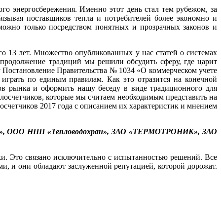
го энергосбережения. Именно этот день стал тем рубежом, за
бязывая поставщиков тепла и потребителей более экономно и
 можно только посредством понятных и прозрачных законов и
го 13 лет. Множество опубликованных у нас статей о системах
 продолжение традиций мы решили обсудить сферу, где царит
лу Постановление Правительства № 1034 «О коммерческом учете
 играть по единым правилам. Как это отразится на конечной
ов рынка и оформить нашу беседу в виде традиционного для
лосчетчиков, которые мы считаем необходимым представить на
счетчиков 2017 года с описанием их характеристик и мнением
р», ООО НПП «Тепловодохран», ЗАО «ТЕРМОТРОНИК», ЗАО
ки. Это связано исключительно с испытанностью решений. Все
ми, и они обладают заслуженной репутацией, которой дорожат.