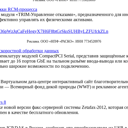
Реклама. ООО «Ратеос» ИНН 7735028069
жки RCM-процесса
 модуля «TRIM-Управление отказами», предназначенного для 
фективно управлять их физическими активами.
Реклама. ООО «НПФ «РАСКО». ИНН 7734520976
скоростной обработки данных
енклатуру модулей CompactPCI Serial, представив защищённые к
ает до 16 портов GbE на тыльном разъёме ввода-вывода или ко
мально широкие возможности по подключению.
Виртуальном дата-центре интерактивный сайт благотворительн
и — Всемирный фонд дикой природы (WWF) и рекламное агентст
s 8
 новой версии факс-серверной системы Zetafax-2012, которая с
пен в качестве бесплатного обновления.
ICP DAS в России, сообщает, что преобразователи из USB в H