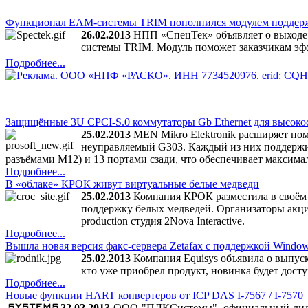
Функционал EAM-системы TRIM пополнился модулем поддер
26.02.2013
НПП «СпецТек» объявляет о выходе
системы TRIM. Модуль поможет заказчикам эф
Подробнее...
Защищённые 3U CPCI-S.0 коммутаторы Gb Ethernet для высоко
25.02.2013
MEN Mikro Elektronik расширяет ном
неуправляемый G303. Каждый из них поддержив
разъёмами M12) и 13 портами сзади, что обеспечивает макси
Подробнее...
В «облаке» КРОК живут виртуальные белые медведи
25.02.2013
Компания КРОК разместила в своём 
поддержку белых медведей. Организаторы акци
production студия 2Nova Interactive.
Подробнее...
Вышла новая версия факс-сервера Zetafax с поддержкой Window
25.02.2013
Компания Equisys объявила о выпуске
кто уже приобрел продукт, новинка будет досту
Подробнее...
Новые функции HART конвертеров от ICP DAS I-7567 / I-7570
22.02.2013
ООО "ПЛКСистемы", официальный дилер 