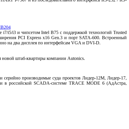
IMB204
7/i5/i3 и чипсетом Intel B75 с поддержкой технологий Trusted
асширения PCI Express x16 Gen.3 и порт SATA-600. Встроенный
енно на два дисплея по интерфейсам VGA и DVI-D.
 новой штаб-квартиры компании Autonics.
и серийно производимые суда проектов Лидер-12М, Лидер-17,
ыми в российской SCADA-системе TRACE MODE 6 (АдАстра,