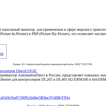
 панельный монитор для применения в сфере морского транспо
cture-In-Picture) и PBP (Picture-By-Picture), что позволяет нас
Реклама. АО «Электросетевой проектно-инжиниринговый центр» ИНН 7705979780
роллеров DirectLOGIC
ьютор AutomationDirect в России, представляет новинки: выс
Ethernet для контроллеров DL205 и DL405 H2-ERM100 и H4-ERM