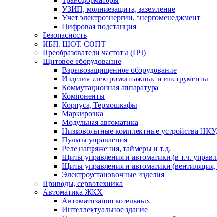
Трансформаторы
УЗИП, молниезащита, заземление
Учет электроэнергии, энергоменеджмент
Цифровая подстанция
Безопасность
ИБП, ШОТ, СОПТ
Преобразователи частоты (ПЧ)
Щитовое оборудование
Взрывозащищенное оборудование
Изделия электромонтажные и инструменты
Коммутационная аппаратура
Компоненты
Корпуса, Термошкафы
Маркировка
Модульная автоматика
Низковольтные комплектные устройства НКУ,
Пульты управления
Реле напряжения, таймеры и т.д.
Щиты управления и автоматики (в т.ч. управ
Щиты управления и автоматики (вентиляция, н
Электроустановочные изделия
Приводы, сервотехника
Автоматика ЖКХ
Автоматизация котельных
Интеллектуальное здание