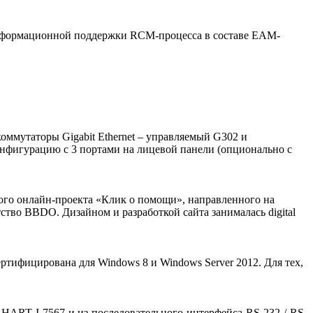
информационной поддержки RCM-процесса в составе EAM-
оммутаторы Gigabit Ethernet – управляемый G302 и
нфигурацию с 3 портами на лицевой панели (опционально с
ого онлайн-проекта «Клик о помощи», направленного на
во BBDO. Дизайном и разработкой сайта занималась digital
ертифицирована для Windows 8 и Windows Server 2012. Для тех,
ART I-7567 и из последовательного интерфейса RS-232 / RS-