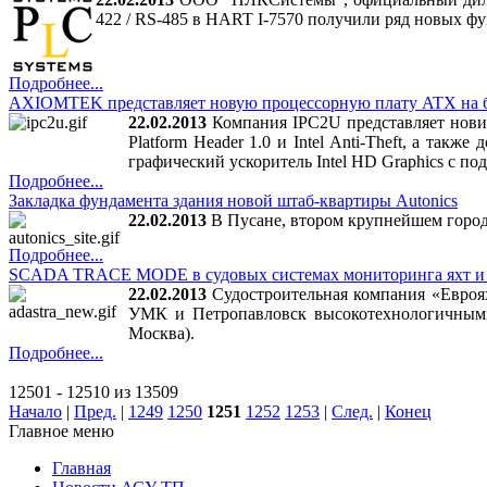
422 / RS-485 в HART I-7570 получили ряд новых ф
Подробнее...
AXIOMTEK представляет новую процессорную плату ATX на базе ч
22.02.2013
Компания IPC2U представляет новинк
Platform Header 1.0 и Intel Anti-Theft, а та
графический ускоритель Intel HD Graphics с п
Подробнее...
Закладка фундамента здания новой штаб-квартиры Autonics
22.02.2013
В Пусане, втором крупнейшем город
Подробнее...
SCADA TRACE MODE в судовых системах мониторинга яхт и 
22.02.2013
Судостроительная компания «Евроях
УМК и Петропавловск высокотехнологичным
Москва).
Подробнее...
12501 - 12510 из 13509
Начало
|
Пред.
|
1249
1250
1251
1252
1253
|
След.
|
Конец
Главное меню
Главная