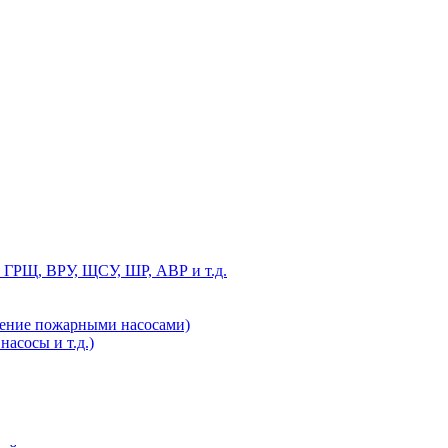
 ГРЩ, ВРУ, ЩСУ, ШР, АВР и т.д.
ление пожарными насосами)
асосы и т.д.)