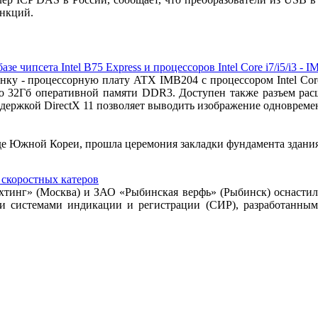
ункций.
ипсета Intel B75 Express и процессоров Intel Core i7/i5/i3 - 
у - процессорную плату ATX IMB204 с процессором Intel Core i
кже до 32Гб оперативной памяти DDR3. Доступен также разъем р
оддержкой DirectX 11 позволяет выводить изображение одноврем
е Южной Кореи, прошла церемония закладки фундамента здания
скоростных катеров
тинг» (Москва) и ЗАО «Рыбинская верфь» (Рыбинск) оснастил
и системами индикации и регистрации (СИР), разработанн