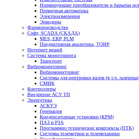
Нормирующие преобразователи и барьеры ис
Первичная автоматика
Электроизмерения
Энкодеры
Фармпроизводство
Софт, SCADA (СКАДА)
MES, ERP, PLM
Предиктивная аналитика, ТОИР
Интернет вещей
Системы мониторинга
Транспорт
Вибромониторинг
Вибромониторинг
Системы для центровки валов (в т.ч. лазерные
СМИК
Контроллеры
Внедрение АСУ ТП
Энергетика
АСКУЭ
Генерация
Конденсаторные установки (КРМ)
ПАЗ и РЗА
Программно технические комплексы (ПТК)
Системы телеметрии и телемеханики