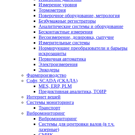
Измерение уровня
Термометрия
Поверочное оборудование, метрология
Безбумажные регистраторы
Аналитические системы и оборудование
Бесконтактные измерения
Весоизмерение, дозировка, сыпучие
Измерительные системы
Нормирующие преобразователи и барьеры
искрозащиты
Первичная автоматика
Электроизмерения
Энкодеры
Фармпроизводство
Софт, SCADA (СКАДА)
MES, ERP, PLM
Предиктивная аналитика, ТОИР
Интернет вещей
Системы мониторинга
Транспорт
Вибромониторинг
Вибромониторинг
Системы для центровки валов (в т.ч.
лазерные)
СМИК