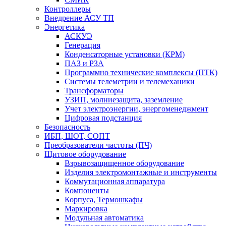
Контроллеры
Внедрение АСУ ТП
Энергетика
АСКУЭ
Генерация
Конденсаторные установки (КРМ)
ПАЗ и РЗА
Программно технические комплексы (ПТК)
Системы телеметрии и телемеханики
Трансформаторы
УЗИП, молниезащита, заземление
Учет электроэнергии, энергоменеджмент
Цифровая подстанция
Безопасность
ИБП, ШОТ, СОПТ
Преобразователи частоты (ПЧ)
Щитовое оборудование
Взрывозащищенное оборудование
Изделия электромонтажные и инструменты
Коммутационная аппаратура
Компоненты
Корпуса, Термошкафы
Маркировка
Модульная автоматика