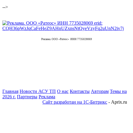
-->
Реклама. ООО «Ратеос» ИНН 7735028069
Главная
Новости АСУ ТП
О нас
Контакты
Авторам
Темы на
2026 г.
Партнеры
Реклама
Сайт разработан на 1С-Битрикс
- Aprix.ru