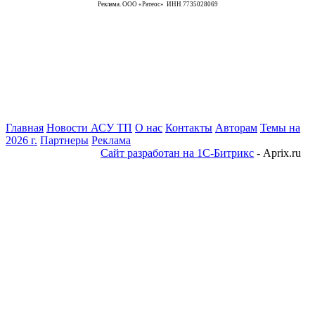
Реклама. ООО «Ратеос» ИНН 7735028069
Главная
Новости АСУ ТП
О нас
Контакты
Авторам
Темы на
2026 г.
Партнеры
Реклама
Сайт разработан на 1С-Битрикс
- Aprix.ru