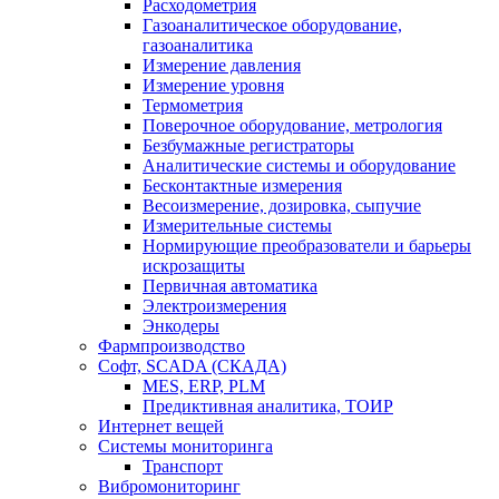
Расходометрия
Газоаналитическое оборудование,
газоаналитика
Измерение давления
Измерение уровня
Термометрия
Поверочное оборудование, метрология
Безбумажные регистраторы
Аналитические системы и оборудование
Бесконтактные измерения
Весоизмерение, дозировка, сыпучие
Измерительные системы
Нормирующие преобразователи и барьеры
искрозащиты
Первичная автоматика
Электроизмерения
Энкодеры
Фармпроизводство
Софт, SCADA (СКАДА)
MES, ERP, PLM
Предиктивная аналитика, ТОИР
Интернет вещей
Системы мониторинга
Транспорт
Вибромониторинг