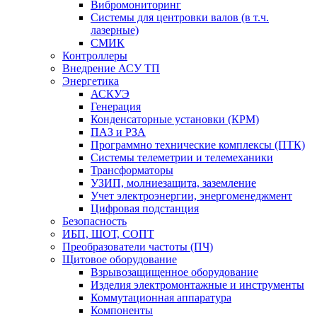
Вибромониторинг
Системы для центровки валов (в т.ч.
лазерные)
СМИК
Контроллеры
Внедрение АСУ ТП
Энергетика
АСКУЭ
Генерация
Конденсаторные установки (КРМ)
ПАЗ и РЗА
Программно технические комплексы (ПТК)
Системы телеметрии и телемеханики
Трансформаторы
УЗИП, молниезащита, заземление
Учет электроэнергии, энергоменеджмент
Цифровая подстанция
Безопасность
ИБП, ШОТ, СОПТ
Преобразователи частоты (ПЧ)
Щитовое оборудование
Взрывозащищенное оборудование
Изделия электромонтажные и инструменты
Коммутационная аппаратура
Компоненты