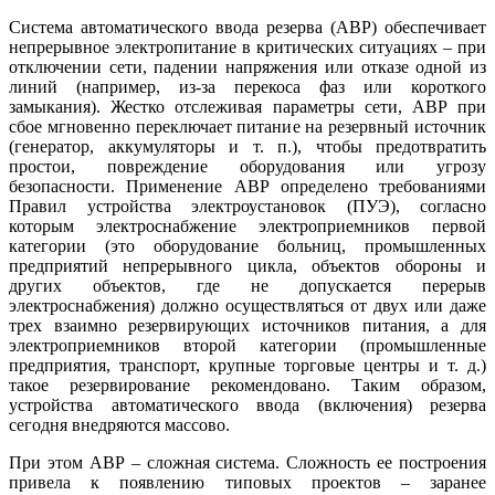
Система автоматического ввода резерва (АВР) обеспечивает
непрерывное электропитание в критических ситуациях – при
отключении се­ти, падении напряжения или отказе одной из
линий (например, из-за перекоса фаз или короткого
замыкания). Жестко отслеживая параметры се­ти, АВР при
сбое мгновенно переключает питание на резервный источник
(генератор, аккумуляторы и т. п.), чтобы предотвратить
простои, повреждение оборудования или угрозу
безопасности. Применение АВР определено требованиями
Правил устройства электроустановок (ПУЭ), согласно
которым электроснабжение электроприемников первой
категории (это оборудование больниц, промышленных
предприятий непрерывного цикла, объектов обороны и
других объектов, где не допускается перерыв
электроснабжения) должно осуществляться от двух или да­же
трех взаимно резервирующих источников питания, а для
электроприемников второй категории (промышленные
предприятия, транспорт, крупные торговые центры и т. д.)
такое резервирование рекомендовано. Таким образом,
устройства автоматического ввода (включения) резерва
сегодня внедряются массово.
При этом АВР – сложная система. Сложность ее построения
привела к появлению типовых проектов – заранее