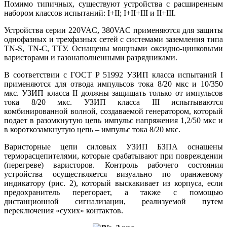
Помимо типичных, существуют устройства с расширенным
набором классов испытаний: I+II; I+II+III и II+III.
Устройства серии 220VAC, 380VAC применяются для защиты
однофазных и трехфазных сетей с системами заземления ти­па
TN-S, TN-C, TTУ. Оснащены мощными оксидно-цинковыми
варисторами и газонаполненными разрядниками.
В соответствии с ГОСТ Р 51992 УЗИП класса испытаний I
применяются для отвода импульсов то­ка 8/20 мкс и 10/350
мкс. УЗИП класса II должны защищать только от импульсов
то­ка 8/20 мкс. УЗИП класса III испытываются
комбинированной волной, создаваемой генератором, который
подает в разомкнутую цепь импульс напряжения 1,2/50 мкс и
в короткозамкнутую цепь – импульс то­ка 8/20 мкс.
Варисторные цепи силовых УЗИП БЗПА оснащены
терморасцепителями, которые срабатывают при повреждении
(перегреве) варисторов. Контроль рабочего состояния
устройства осуществляется визуально по оранжевому
индикатору (рис. 2), который выскакивает из корпуса, если
предохранитель перегорает, а также с помощью
дистанционной сигнализации, реализуемой путем
переключения «сухих» контактов.