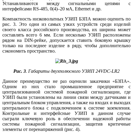
Устанавливаются между сигнальными цепями с
интерфейсами RS‑485, 0(4)–20 мА, Ethernet и др.
Компактность низковольтных УЗИП БЗПА можно оценить по
рис. 3. Это одни из самых узких устройств среди изделий
своего класса российского производства, их ширина может
составлять всего 6 мм. Если несколько УЗИП расположены
рядом на DIN-рейке, допускается ставить боковую крышку
только на последнее изделие в ря­ду, чтобы дополнительно
сэкономить пространство.
Рис. 3
. Габариты двухполюсного УЗИП 24VDC-LR2
Данное преимущество не раз оценили заказчики «БЗПА».
Одним из них стало промышленное предприятие с
централизованной системой пожарной сигнализации, где
УЗИП бы­ли установлены на линии связи между датчиками и
центральным блоком управления, а также на входах и выходах
центрального блока с подключением к системе заземления.
Контрольные и интерфейсные УЗИП в данном случае
сыграли ключевую роль в обеспечении надежной работы
системы пожарной сигнализации, защитив критичные
элементы от перенапряжений (рис. 4).