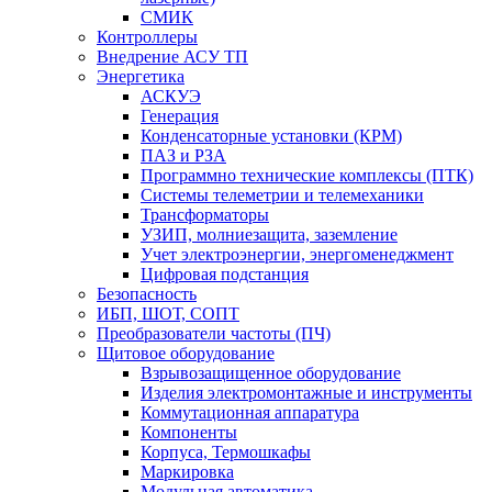
СМИК
Контроллеры
Внедрение АСУ ТП
Энергетика
АСКУЭ
Генерация
Конденсаторные установки (КРМ)
ПАЗ и РЗА
Программно технические комплексы (ПТК)
Системы телеметрии и телемеханики
Трансформаторы
УЗИП, молниезащита, заземление
Учет электроэнергии, энергоменеджмент
Цифровая подстанция
Безопасность
ИБП, ШОТ, СОПТ
Преобразователи частоты (ПЧ)
Щитовое оборудование
Взрывозащищенное оборудование
Изделия электромонтажные и инструменты
Коммутационная аппаратура
Компоненты
Корпуса, Термошкафы
Маркировка
Модульная автоматика