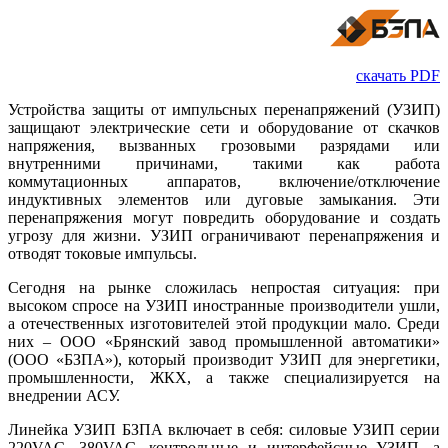
скачать PDF
Устройства защиты от импульсных перенапряжений (УЗИП)
защищают электрические се­ти и оборудование от скачков
напряжения, вызванных грозовыми разрядами или
внутренними причинами, такими как работа
коммутационных аппаратов, включение/отключение
индуктивных элементов или дуговые замыкания. Эти
перенапряжения могут повредить оборудование и создать
угрозу для жизни. УЗИП ограничивают перенапряжения и
отводят токовые импульсы.
Сегодня на рынке сложилась непростая ситуация: при
высоком спросе на УЗИП иностранные производители ушли,
а отечественных изготовителей этой продукции ма­ло. Среди
них – ООО «Брянский завод промышленной автоматики»
(ООО «БЗПА»), который производит УЗИП для энергетики,
промышленности, ЖКХ, а также специализируется на
внедрении АСУ.
Линейка УЗИП БЗПА включает в се­бя: силовые УЗИП серии
220VAC, 380VAC, контрольные и интерфейсные УЗИП, а