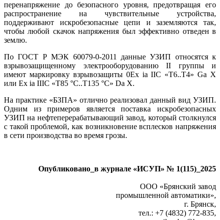
перенапряжение до безопасного уровня, предотвращая его
распространение на чувствительные устройства,
поддерживают искробезопасные це­пи и заземляются так,
чтобы любой скачок напряжения был эффективно отведен в
землю.
По ГОСТ Р МЭК 60079-0-2011 данные УЗИП относятся к
взрывозащищенному электрооборудованию II группы и
имеют маркировку взрывозащиты 0Ex ia IIC «T6..T4» Ga X
или Ex ia IIIC «T85 °C..T135 °C» Da X.
На практике «БЗПА» отлично реализовал данный вид УЗИП.
Одним из примеров является поставка искробезопасных
УЗИП на нефтеперерабатывающий завод, который столкнулся
с такой проблемой, как возникновение всплесков напряжения
в се­ти производства во время грозы.
Опубликовано_в журнале «ИСУП» № 1(115)_2025
ООО «Брянский завод
промышленной автоматики»,
г. Брянск,
тел.: +7 (4832) 772-835,