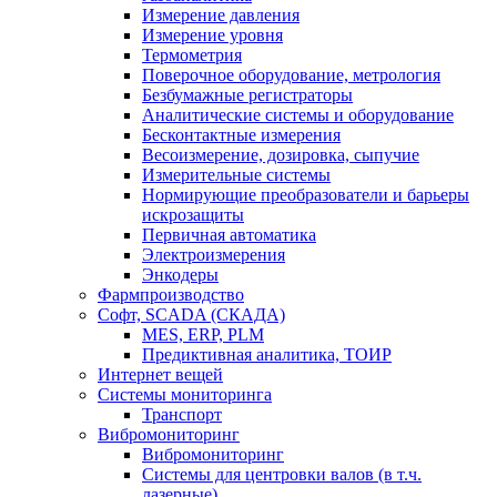
Измерение давления
Измерение уровня
Термометрия
Поверочное оборудование, метрология
Безбумажные регистраторы
Аналитические системы и оборудование
Бесконтактные измерения
Весоизмерение, дозировка, сыпучие
Измерительные системы
Нормирующие преобразователи и барьеры
искрозащиты
Первичная автоматика
Электроизмерения
Энкодеры
Фармпроизводство
Софт, SCADA (СКАДА)
MES, ERP, PLM
Предиктивная аналитика, ТОИР
Интернет вещей
Системы мониторинга
Транспорт
Вибромониторинг
Вибромониторинг
Системы для центровки валов (в т.ч.
лазерные)