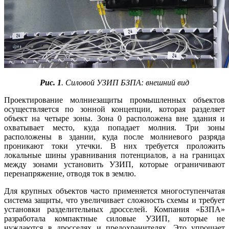
Рис. 1
. Силовой УЗИП БЗПА: внешний вид
Проектирование молниезащиты промышленных объектов
осуществляется по зонной концепции, которая разделяет
объект на четыре зо­ны. Зона 0 расположена вне здания и
охватывает место, ку­да попадает молния. Три зо­ны
расположены в здании, ку­да после молниевого разряда
проникают то­ки утечки. В них требуется проложить
локальные ши­ны уравнивания потенциалов, а на границах
между зонами установить УЗИП, которые ограничивают
перенапряжение, отводя ток в землю.
Для крупных объектов часто применяется многоступенчатая
система защиты, что увеличивает сложность схемы и требует
установки разделительных дросселей. Компания «БЗПА»
разработала компактные силовые УЗИП, которые не
нуждаются в дросселях и предохранителях. Это упрощает