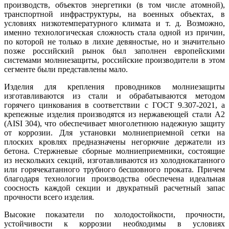
производств, объектов энергетики (в том числе атомной),
транспортной инфраструктуры, на военных объектах, в
условиях низкотемпературного климата и т. д. Возможно,
именно технологическая сложность стала одной из причин,
по которой не только в лихие девяностые, но и значительно
позже российский рынок был заполнен европейскими
системами молниезащиты, российские производители в этом
сегменте бы­ли представлены мало.
Изделия для крепления проводников молниезащиты
изготавливаются из стали и обрабатываются методом
горячего цинкования в соответствии с ГОСТ 9.307-2021, а
крепежные изделия производятся из нержавеющей стали А2
(AISI 304), что обеспечивает многолетнюю надежную защиту
от коррозии. Для установки молниеприемной сетки на
плоских кровлях предназначены негорючие держатели из
бетона. Стержневые сборные молниеприемники, состоящие
из нескольких секций, изготавливаются из холоднокатанного
или горячекатанного трубного бесшовного проката. Причем
благодаря технологии производства обеспечена идеальная
соосность каждой секции и двукратный расчетный запас
прочности всего изделия.
Высокие показатели по холодостойкости, прочности,
устойчивости к коррозии необходимы в условиях