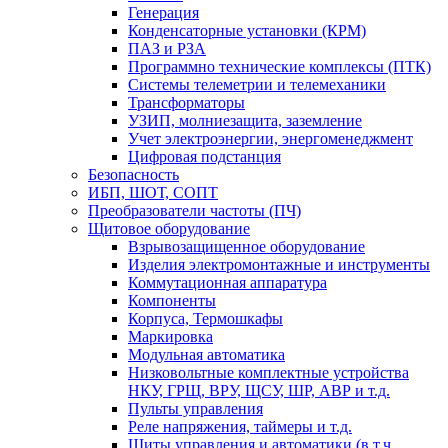
Генерация
Конденсаторные установки (КРМ)
ПАЗ и РЗА
Программно технические комплексы (ПТК)
Системы телеметрии и телемеханики
Трансформаторы
УЗИП, молниезащита, заземление
Учет электроэнергии, энергоменеджмент
Цифровая подстанция
Безопасность
ИБП, ШОТ, СОПТ
Преобразователи частоты (ПЧ)
Щитовое оборудование
Взрывозащищенное оборудование
Изделия электромонтажные и инструменты
Коммутационная аппаратура
Компоненты
Корпуса, Термошкафы
Маркировка
Модульная автоматика
Низковольтные комплектные устройства
НКУ, ГРЩ, ВРУ, ЩСУ, ШР, АВР и т.д.
Пульты управления
Реле напряжения, таймеры и т.д.
Щиты управления и автоматики (в т.ч.