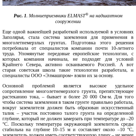
®
Рис. 1
. Молниеприемники ELMAST
на надшахтном
сооружении
Еще одной важнейшей разработкой используемой в условиях
Заполярья, стала система заземления для применения в
многолетнемерзлых грунтах. Подготовка этого решения
потребовала от специалистов компании почти 10-летнего
труда. Упомянутые передовые европейские технологии, с
которых компания начинала, не подходят для условий
Крайнего Севера, активно осваиваемого Россией. А вот
старая советская школа такие технологии разработала, и
специалисты ООО «Элмашпром» взяли их за основу.
Основной проблемой является высокое удельное
сопротивление многолетнемерзлого грунта, препятствующее
растеканию то­ка, – бывает и более 20 000 Ом·м. Для то­го
чтобы система заземления в таком грунте правильно работала,
вокруг заземлителя должен быть образован искусственный
талик – участок постоянно талого грунта на определенной
глубине, который не должен замерзать при температуре до –20
°C. Поскольку температура окружающей заземлитель среды
стабильна на глубине 10–15 м и составляет около –10 °C,
заземлитель должен иметь соответствующую длину – не менее