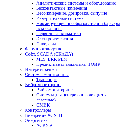
Аналитические системы и оборудование
Бесконтактные измерения
Весоизмерение, дозировка, сыпучие
Измерительные системы
Нормирующие преобразователи и барьеры
искрозащиты
Первичная автоматика
Электроизмерения
Энкодеры
Фармпроизводство
Софт, SCADA (СКАДА)
MES, ERP, PLM
Предиктивная аналитика, ТОИР
Интернет вещей
Системы мониторинга
Транспорт
Вибромониторинг
Вибромониторинг
Системы для центровки валов (в т.ч.
лазерные)
СМИК
Контроллеры
Внедрение АСУ ТП
Энергетика
АСКУЭ