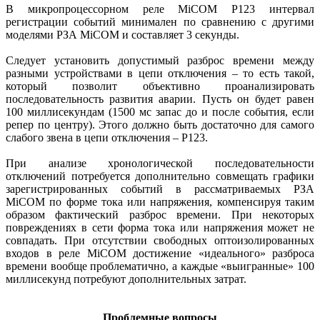
В микропроцессорном реле MiCOM Р123 интервал
регистрации событий минимален по сравнению с другими
моделями РЗА MiCOM и составляет 3 секунды.
Следует установить допустимый разброс времени между
разными устройствами в цепи отключения – то есть такой,
который позволит объективно проанализировать
последовательность развития аварии. Пусть он будет равен
100 миллисекундам (1500 мс запас до и после события, если
репер по центру). Этого должно быть достаточно для самого
слабого звена в цепи отключения – P123.
При анализе хронологической последовательности
отключений потребуется дополнительно совмещать графики
зарегистрированных событий в рассматриваемых РЗА
MiCOM по форме тока или напряжения, компенсируя таким
образом фактический разброс времени. При некоторых
повреждениях в сети форма тока или напряжения может не
совпадать. При отсутствии свободных оптоизолированных
входов в реле MiCOM достижение «идеального» разброса
времени вообще проблематично, а каждые «выигранные» 100
миллисекунд потребуют дополнительных затрат.
Проблемные вопросы