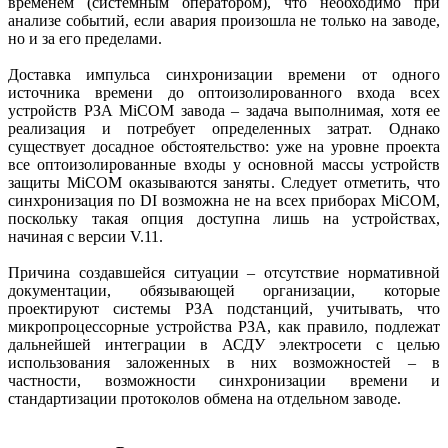
временем (системным оператором), что необходимо при
анализе событий, если авария произошла не только на заводе,
но и за его пределами.
Доставка импульса синхронизации времени от одного
источника времени до оптоизолированного входа всех
устройств РЗА MiCOM завода – задача выполнимая, хотя ее
реализация и потребует определенных затрат. Однако
существует досадное обстоятельство: уже на уровне проекта
все оптоизолированные входы у основной массы устройств
защиты MiCOM оказываются заняты. Следует отметить, что
синхронизация по DI возможна не на всех приборах MiCOM,
поскольку такая опция доступна лишь на устройствах,
начиная с версии V.11.
Причина создавшейся ситуации – отсутствие нормативной
документации, обязывающей организации, которые
проектируют системы РЗА подстанций, учитывать, что
микропроцессорные устройства РЗА, как правило, подлежат
дальнейшей интеграции в АСДУ электросети с целью
использования заложенных в них возможностей – в
частности, возможности синхронизации времени и
стандартизации протоколов обмена на отдельном заводе.