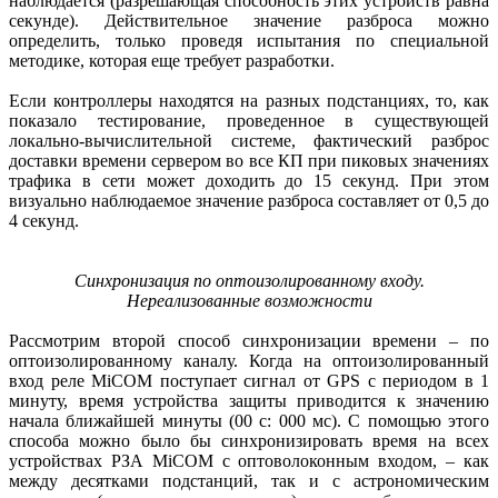
наблюдается (разрешающая способность этих устройств равна
секунде). Действительное значение разброса можно
определить, только проведя испытания по специальной
методике, которая еще требует разработки.
Если контроллеры находятся на разных подстанциях, то, как
показало тестирование, проведенное в существующей
локально-вычислительной системе, фактический разброс
доставки времени сервером во все КП при пиковых значениях
трафика в сети может доходить до 15 секунд. При этом
визуально наблюдаемое значение разброса составляет от 0,5 до
4 секунд.
Синхронизация по оптоизолированному входу.
Нереализованные возможности
Рассмотрим второй способ синхронизации времени – по
оптоизолированному каналу. Когда на оптоизолированный
вход реле MiCOM поступает сигнал от GPS с периодом в 1
минуту, время устройства защиты приводится к значению
начала ближайшей минуты (00 с: 000 мс). С помощью этого
способа можно было бы синхронизировать время на всех
устройствах РЗА MiCOM с оптоволоконным входом, – как
между десятками подстанций, так и с астрономическим