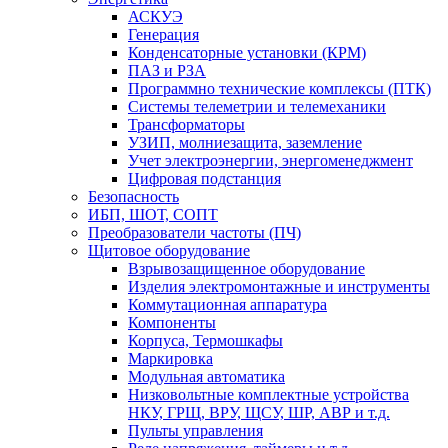
АСКУЭ
Генерация
Конденсаторные установки (КРМ)
ПАЗ и РЗА
Программно технические комплексы (ПТК)
Системы телеметрии и телемеханики
Трансформаторы
УЗИП, молниезащита, заземление
Учет электроэнергии, энергоменеджмент
Цифровая подстанция
Безопасность
ИБП, ШОТ, СОПТ
Преобразователи частоты (ПЧ)
Щитовое оборудование
Взрывозащищенное оборудование
Изделия электромонтажные и инструменты
Коммутационная аппаратура
Компоненты
Корпуса, Термошкафы
Маркировка
Модульная автоматика
Низковольтные комплектные устройства
НКУ, ГРЩ, ВРУ, ЩСУ, ШР, АВР и т.д.
Пульты управления