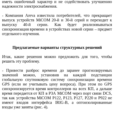
иметь ошибочный характер и не содействовать улучшению
на­дежности электроснабжения.
- Компания Areva известила потребителей, что прекращает
выпуск устройств MiCOM 20‑й и 30‑й серий и переходит к
выпуску 40‑й серии. Как будет реализовываться
синхронизация времени в устройствах новой серии – предмет
отдельного изу­чения.
Предлагаемые варианты структурных решений
Итак, какие решения можно предложить для того, чтобы
решить эту проблему.
- Привести разброс времени до заранее прогнозируемых
значений можно, установив на каждой подстанции
глобальную спутниковую систему синхронизации времени
GPS (если не учитывать цену вопроса). При этом по GPS
синхронизируется время контроллеров на всех КП, а дальше
время передается от КП в РЗА MiCOM через порт связи DCS,
так как устройства MiCOM P122, P123, P127, P220 и P922 не
имеют входов интерфейса IRIG-B, а оптоизолированные
входы уже заняты (рис. 4).