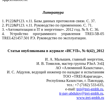
Литература
1. P122&P123. v.11. Базы данных протоколов связи. С. 37.
2. P122&P123. v.11. Руководство по применению. С. 71.
3. «Автоматизация и IT в энергетике». 2012 год. № 9. С. 36.
4. Устройство программного управления TREI‑5B‑05
TREI.421457.501 РЭ. Руководство по эксплуатации.
Статья опубликована в журнале «ИСУП», № 6(42)_2012
И. А. Малышев, главный энергетик,
И. В. Томилов, мастер группы РЗиА ЭлЦ
АО «Алюминий Казахстана»,
И. С. Абдулов, ведущий инженер по наладке и испытаниям
ТОО «TREI-Караганда»,
Республика Казахстан, г. Павлодар,
тел.: +7 (7182) 533-635,
е-mail:
trei@trei-gmbh.ru
,
tr-pav-abdulov@trei-gmbh.ru
,
www.trei-gmbh.ru