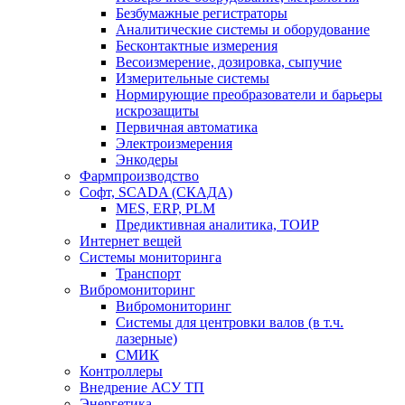
Безбумажные регистраторы
Аналитические системы и оборудование
Бесконтактные измерения
Весоизмерение, дозировка, сыпучие
Измерительные системы
Нормирующие преобразователи и барьеры
искрозащиты
Первичная автоматика
Электроизмерения
Энкодеры
Фармпроизводство
Софт, SCADA (СКАДА)
MES, ERP, PLM
Предиктивная аналитика, ТОИР
Интернет вещей
Системы мониторинга
Транспорт
Вибромониторинг
Вибромониторинг
Системы для центровки валов (в т.ч.
лазерные)
СМИК
Контроллеры
Внедрение АСУ ТП
Энергетика