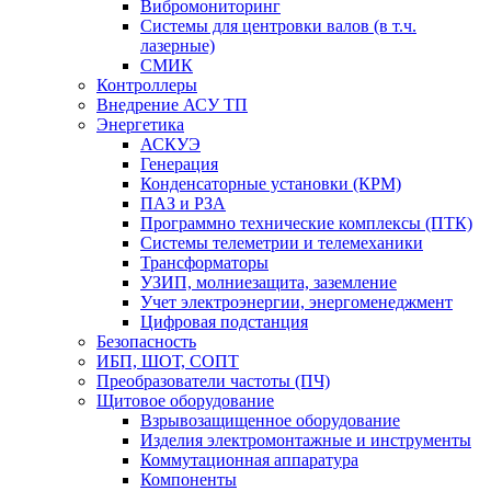
Вибромониторинг
Системы для центровки валов (в т.ч.
лазерные)
СМИК
Контроллеры
Внедрение АСУ ТП
Энергетика
АСКУЭ
Генерация
Конденсаторные установки (КРМ)
ПАЗ и РЗА
Программно технические комплексы (ПТК)
Системы телеметрии и телемеханики
Трансформаторы
УЗИП, молниезащита, заземление
Учет электроэнергии, энергоменеджмент
Цифровая подстанция
Безопасность
ИБП, ШОТ, СОПТ
Преобразователи частоты (ПЧ)
Щитовое оборудование
Взрывозащищенное оборудование
Изделия электромонтажные и инструменты
Коммутационная аппаратура
Компоненты