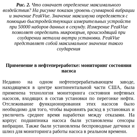
Рис. 2.
Что означает определение максимального
воздействия? На рисунке показан уровень суммарной вибрации
и значение PeakVue. Значение максимума определяется с
помощью быстродействующих измерительных устройств
при 50000 наборов данных в секунду. Измерение PeakVue
позволяет определить микровзрыв, происходящий при
соударении металла внутри установки. PeakVue
представляет собой максимальное значение такого
соударения
Применение в нефтепереработке: мониторинг состояния
насоса
Недавно на одном нефтеперерабатывающем заводе,
находящемся в центре континентальной части США, была
применена технология мониторинга состояния нефтяных
насосов, входящих в состав установки по перегонке нефти.
Отслеживание функционирования этих насосов было
необходимо для того, чтобы выровнять расход в установках и
увеличить среднее время наработки между отказами. На
корпус подшипника насоса были установлены сенсоры
вибрации. Также были установлены беспроводные датчики и
шлюз для мониторинга работы насоса в реальном времени.