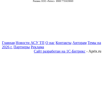
Реклама. ООО «Ратеос» ИНН 7735028069
Главная
Новости АСУ ТП
О нас
Контакты
Авторам
Темы на
2026 г.
Партнеры
Реклама
Сайт разработан на 1С-Битрикс
- Aprix.ru