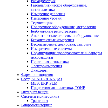
Расходометрия
Газоаналитическое оборудование,
газоаналитика
Измерение давления
Измерение уровня
Термометрия
Поверочное оборудование, метрология
Безбумажные регистраторы
Аналитические системы и оборудование
Бесконтактные измерения
Весоизмерение, дозировка, сыпучие
Измерительные системы
Нормирующие преобразователи и барьеры
искрозащиты
Первичная автоматика
Электроизмерения
Энкодеры
Фармпроизводство
Софт, SCADA (СКАДА)
MES, ERP, PLM
Предиктивная аналитика, ТОИР
Интернет вещей
Системы мониторинга
Транспорт
Вибромониторинг