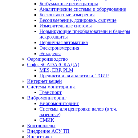
Безбумажные регистраторы
Аналитические системы и оборудование
Бесконтактные измерения
Весоизмерение, дозировка, сыпучие
Измерительные системы
Нормирующие преобразователи и барьеры
искрозащиты
Первичная автоматика
Электроизмерения
Энкодеры
Фармпроизводство
Софт, SCADA (СКАДА)
MES, ERP, PLM
Предиктивная аналитика, ТОИР
Интернет вещей
Системы мониторинга
Транспорт
Вибромониторинг
Вибромониторинг
Системы для центровки валов (в т.ч.
лазерные)
СМИК
Контроллеры
Внедрение АСУ ТП
Энергетика