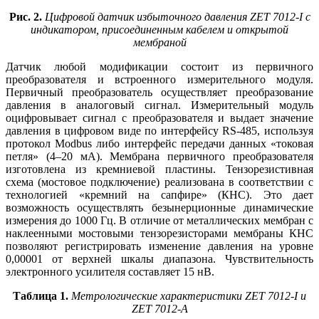
Рис. 2.
Цифровой датчик избыточного давления ZET 7012‑I с
индикатором, присоединенным кабелем и открытой
мембраной
Датчик любой модификации состоит из первичного
преобразователя и встроенного измерительного модуля.
Первичный преобразователь осуществляет преобразование
давления в аналоговый сигнал. Измерительный модуль
оцифровывает сигнал с преобразователя и выдает значение
давления в цифровом виде по интерфейсу RS‑485, используя
протокол Modbus либо интерфейс передачи данных «токовая
петля» (4–20 мА). Мембрана первичного преобразователя
изготовлена из кремниевой пластины. Тензорезистивная
схема (мостовое подключение) реализована в соответствии с
технологией «кремний на сапфире» (КНС). Это дает
возможность осуществлять безынерционные динамические
измерения до 1000 Гц. В отличие от металлических мембран с
наклеенными мостовыми тензорезисторами мембраны КНС
позволяют регистрировать изменение давления на уровне
0,00001 от верхней шкалы диапазона. Чувствительность
электронного усилителя составляет 15 нВ.
Таблица 1.
Метрологические характеристики ZET 7012‑I и
ZET 7012‑A