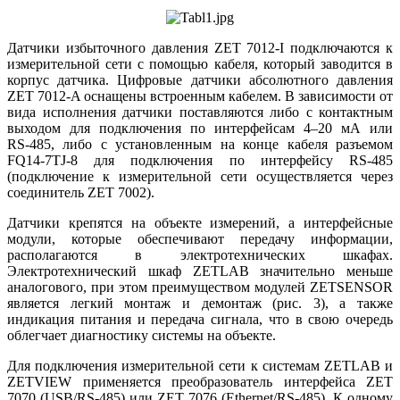
Датчики избыточного давления ZET 7012‑I подключаются к
измерительной сети с помощью кабеля, который заводится в
корпус датчика. Цифровые датчики абсолютного давления
ZET 7012‑A оснащены встроенным кабелем. В зависимости от
вида исполнения датчики поставляются либо с контактным
выходом для подключения по интерфейсам 4–20 мА или
RS‑485, либо с установленным на конце кабеля разъемом
FQ14-7TJ‑8 для подключения по интерфейсу RS‑485
(подключение к измерительной сети осуществляется через
соединитель ZET 7002).
Датчики крепятся на объекте измерений, а интерфейсные
модули, которые обеспечивают передачу информации,
располагаются в электротехнических шкафах.
Электротехнический шкаф ZETLAB значительно меньше
аналогового, при этом преимуществом модулей ZETSENSOR
является легкий монтаж и демонтаж (рис. 3), а также
индикация питания и передача сигнала, что в свою очередь
облегчает диагностику системы на объекте.
Для подключения измерительной сети к системам ZETLAB и
ZETVIEW применяется преобразователь интерфейса ZET
7070 (USB/RS‑485) или ZET 7076 (Ethernet/RS‑485). К одному