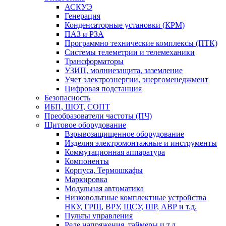
АСКУЭ
Генерация
Конденсаторные установки (КРМ)
ПАЗ и РЗА
Программно технические комплексы (ПТК)
Системы телеметрии и телемеханики
Трансформаторы
УЗИП, молниезащита, заземление
Учет электроэнергии, энергоменеджмент
Цифровая подстанция
Безопасность
ИБП, ШОТ, СОПТ
Преобразователи частоты (ПЧ)
Щитовое оборудование
Взрывозащищенное оборудование
Изделия электромонтажные и инструменты
Коммутационная аппаратура
Компоненты
Корпуса, Термошкафы
Маркировка
Модульная автоматика
Низковольтные комплектные устройства
НКУ, ГРЩ, ВРУ, ЩСУ, ШР, АВР и т.д.
Пульты управления
Реле напряжения, таймеры и т.д.