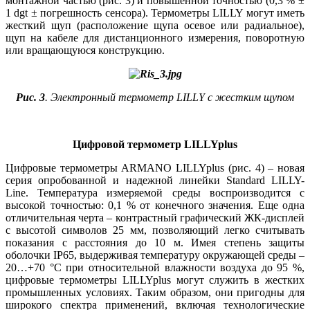
монтажной частью (рис. 3) и повышенной точностью (0,3 % ±
1 dgt ± погрешность сенсора). Термометры LILLY могут иметь
жесткий щуп (расположение щу­па осевое или радиальное),
щуп на кабеле для дистанционного измерения, поворотную
или вращающуюся конструкцию.
Рис. 3
. Электронный термометр LILLY с жестким щупом
Цифровой термометр LILLYplus
Цифровые термометры ARMANO LILLYplus (рис. 4) – новая
серия опробованной и надежной линейки Standard LILLY-
Line. Температура измеряемой среды воспроизводится с
высокой точностью: 0,1 % от конечного значения. Еще одна
отличительная черта – контрастный графический ЖК-дисплей
с высотой символов 25 мм, позволяющий легко считывать
показания с расстояния до 10 м. Имея степень защиты
оболочки IP65, выдерживая температуру окружающей среды –
20…+70 °C при относительной влажности воздуха до 95 %,
цифровые термометры LILLYplus могут служить в жестких
промышленных условиях. Таким образом, они пригодны для
широкого спектра применений, включая технологические