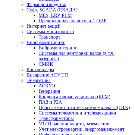
Фармпроизводство
Софт, SCADA (СКАДА)
MES, ERP, PLM
Предиктивная аналитика, ТОИР
Интернет вещей
Системы мониторинга
Транспорт
Вибромониторинг
Вибромониторинг
Системы для центровки валов (в т.ч.
лазерные)
СМИК
Контроллеры
Внедрение АСУ ТП
Энергетика
АСКУЭ
Генерация
Конденсаторные установки (КРМ)
ПАЗ и РЗА
Программно технические комплексы (ПТК)
Системы телеметрии и телемеханики
Трансформаторы
УЗИП, молниезащита, заземление
Учет электроэнергии, энергоменеджмент
Цифровая подстанция