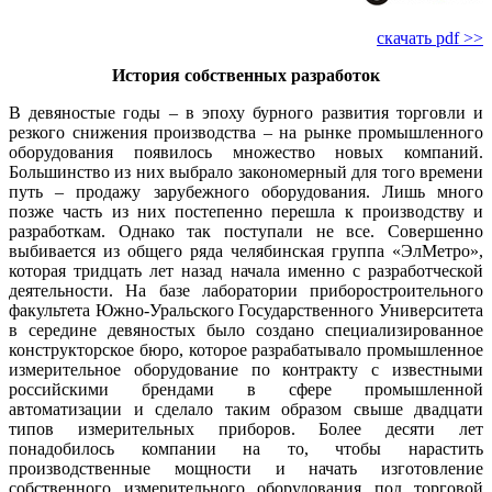
скачать pdf >>
История собственных разработок
В девяностые годы – в эпоху бурного развития торговли и
резкого снижения производства – на рынке промышленного
оборудования появилось множество новых компаний.
Большинство из них выбрало закономерный для то­го времени
путь – продажу зарубежного оборудования. Лишь много
позже часть из них постепенно перешла к производству и
разработкам. Однако так поступали не все. Совершенно
выбивается из общего ря­да челябинская группа «ЭлМет­ро»,
которая тридцать лет назад начала именно с разработческой
деятельности. На ба­зе лаборатории приборостроительного
факультета Южно-Уральского Государственного Университета
в середине девяностых бы­ло создано специализированное
конструкторское бю­ро, которое разрабатывало промышленное
измерительное оборудование по контракту с известными
российскими брендами в сфере промышленной
автоматизации и сделало таким образом свыше двадцати
типов измерительных приборов. Более десяти лет
понадобилось компании на то, чтобы нарастить
производственные мощности и начать изготовление
собственного измерительного оборудования под торговой