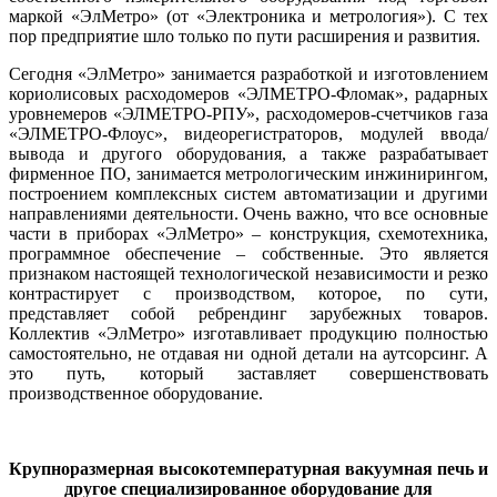
маркой «ЭлМет­ро» (от «Электроника и метрология»). С тех
пор предприятие шло только по пу­ти расширения и развития.
Сегодня «ЭлМетро» занимается разработкой и изготовлением
кориолисовых расходомеров «ЭЛМЕТ­РО-Фломак», радарных
уровнемеров «­ЭЛМЕТРО-РПУ», расходомеров‑счетчиков га­за
«ЭЛМЕТРО-Флоус», видеорегистраторов, модулей ввода/
вывода и другого оборудования, а также разрабатывает
фирменное ПО, занимается метрологическим инжинирингом,
построением комплексных систем автоматизации и другими
направлениями деятельности. Очень важно, что все основные
части в приборах «ЭлМет­ро» – конструкция, схемотехника,
программное обеспечение – собственные. Это является
признаком настоящей технологической независимости и резко
контрастирует с производством, которое, по су­ти,
представляет собой ребрендинг зарубежных товаров.
Коллектив «ЭлМет­ро» изготавливает продукцию полностью
самостоятельно, не отдавая ни одной детали на аутсорсинг. А
это путь, который заставляет совершенствовать
производственное оборудование.
Крупноразмерная высокотемпературная вакуумная печь и
другое специализированное оборудование для