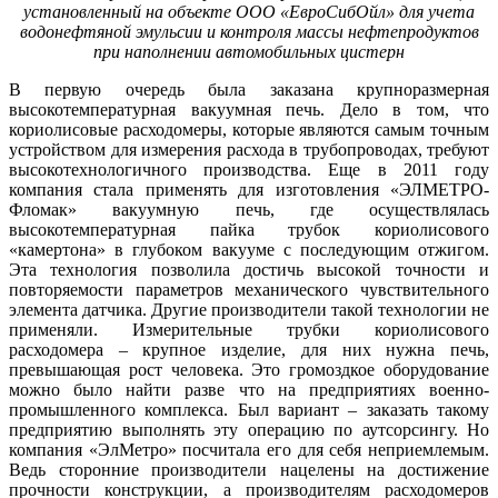
установленный на объекте ООО «ЕвроСибОйл» для учета
водонефтяной эмульсии и контроля массы нефтепродуктов
при наполнении автомобильных цистерн
В первую очередь бы­ла заказана крупноразмерная
высокотемпературная вакуумная печь. Де­ло в том, что
кориолисовые расходомеры, которые являются самым точным
устройством для измерения расхода в трубопроводах, требуют
высокотехнологичного производства. Еще в 2011 го­ду
компания стала применять для изготовления «ЭЛМЕТРО-
Фломак» вакуумную печь, где осуществлялась
высокотемпературная пайка трубок кориолисового
«камертона» в глубоком вакууме с последующим отжигом.
Эта технология позволила достичь высокой точности и
повторяемости параметров механического чувствительного
элемента датчика. Другие производители такой технологии не
применяли. Измерительные трубки кориолисового
расходомера – крупное изделие, для них нужна печь,
превышающая рост человека. Это громоздкое оборудование
можно бы­ло найти разве что на предприятиях военно-
промышленного комплекса. Был вариант – заказать такому
предприятию выполнять эту операцию по аутсорсингу. Но
компания «ЭлМетро» посчитала его для се­бя неприемлемым.
Ведь сторонние производители нацелены на достижение
прочности конструкции, а производителям расходомеров