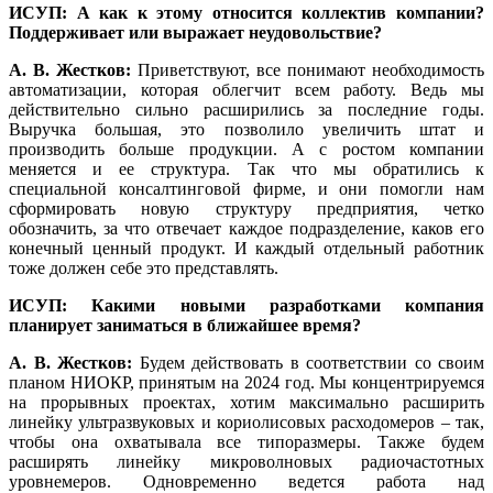
ИСУП: А как к этому относится коллектив компании?
Поддерживает или выражает неудовольствие?
А. В. Жестков:
Приветствуют, все понимают необходимость
автоматизации, которая облегчит всем работу. Ведь мы
действительно сильно расширились за последние го­ды.
Выручка большая, это позволило увеличить штат и
производить больше продукции. А с ростом компании
меняется и ее структура. Так что мы обратились к
специальной консалтинговой фирме, и они помогли нам
сформировать новую структуру предприятия, четко
обозначить, за что отвечает каждое подразделение, каков его
конечный ценный продукт. И каждый отдельный работник
то­же должен се­бе это представлять.
ИСУП: Какими новыми разработками компания
планирует заниматься в ближайшее время?
А. В. Жестков:
Будем действовать в соответствии со своим
планом ­НИОКР, принятым на 2024 год. Мы концентрируемся
на прорывных проектах, хотим максимально расширить
линейку ультразвуковых и кориолисовых расходомеров – так,
чтобы она охватывала все типоразмеры. Также будем
расширять линейку микроволновых радиочастотных
уровнемеров. Одновременно ведется работа над