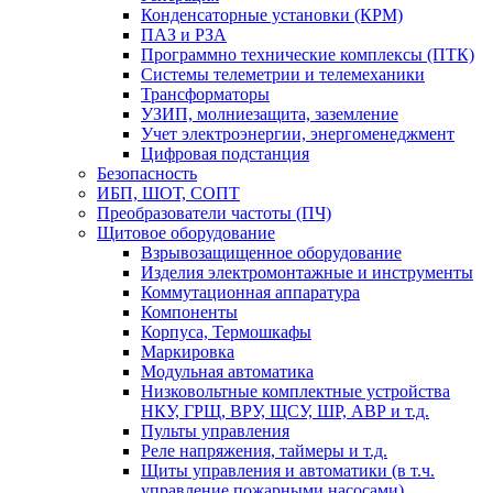
Конденсаторные установки (КРМ)
ПАЗ и РЗА
Программно технические комплексы (ПТК)
Системы телеметрии и телемеханики
Трансформаторы
УЗИП, молниезащита, заземление
Учет электроэнергии, энергоменеджмент
Цифровая подстанция
Безопасность
ИБП, ШОТ, СОПТ
Преобразователи частоты (ПЧ)
Щитовое оборудование
Взрывозащищенное оборудование
Изделия электромонтажные и инструменты
Коммутационная аппаратура
Компоненты
Корпуса, Термошкафы
Маркировка
Модульная автоматика
Низковольтные комплектные устройства
НКУ, ГРЩ, ВРУ, ЩСУ, ШР, АВР и т.д.
Пульты управления
Реле напряжения, таймеры и т.д.
Щиты управления и автоматики (в т.ч.
управление пожарными насосами)