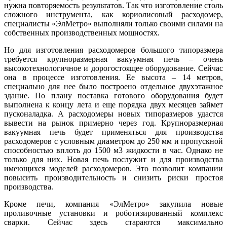
нужна повторяемость результатов. Так что изготовление столь
сложного инструмента, как кориолисовый расходомер,
специалисты «ЭлМетро» выполняли только своими силами на
собственных производственных мощностях.
Но для изготовления расходомеров большого типоразмера
требуется крупноразмерная вакуумная печь – очень
высокотехнологичное и дорогостоящее оборудование. Сейчас
она в процессе изготовления. Ее высота – 14 метров,
специально для нее бы­ло построено отдельное двухэтажное
здание. По плану поставка готового оборудования будет
выполнена к концу лета и еще порядка двух месяцев займет
пусконаладка. А расходомеры новых типоразмеров удастся
вывести на рынок примерно через год. Крупноразмерная
вакуумная печь будет применяться для производства
расходомеров с условным диаметром до 250 мм и пропускной
способностью вплоть до 1500 м3 жидкости в час. Однако не
только для них. Новая печь послужит и для производства
имеющихся моделей расходомеров. Это позволит компании
повысить производительность и снизить риски простоя
производства.
Кроме печи, компания «ЭлМетро» закупила новые
проливочные установки и роботизированный комплекс
сварки. Сейчас здесь стараются максимально