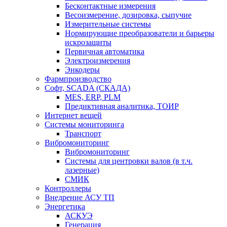
Бесконтактные измерения
Весоизмерение, дозировка, сыпучие
Измерительные системы
Нормирующие преобразователи и барьеры
искрозащиты
Первичная автоматика
Электроизмерения
Энкодеры
Фармпроизводство
Софт, SCADA (СКАДА)
MES, ERP, PLM
Предиктивная аналитика, ТОИР
Интернет вещей
Системы мониторинга
Транспорт
Вибромониторинг
Вибромониторинг
Системы для центровки валов (в т.ч.
лазерные)
СМИК
Контроллеры
Внедрение АСУ ТП
Энергетика
АСКУЭ
Генерация