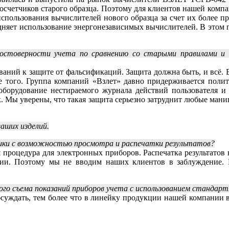
осчетчиков старого образца. Поэтому для клиентов нашей компан
спользования вычислителей нового образца за счет их более пр
дняет использование энергонезависимых вычислителей. В этом п
остоверности учета по сравнению со старыми правилами и 
ваний к защите от фальсификаций. Защита должна быть, и всё.
лее того. Группа компаний «Взлет» давно придерживается поли
 оборудование нестираемого журнала действий пользователя и
. Мы уверены, что такая защита серьезно затруднит любые ман
ваших изделий.
тики с возможностью просмотра и распечатки результатов?
 процедура для электронных приборов. Распечатка результатов 
нии. Поэтому мы не вводим наших клиентов в заблуждение. 
ного съема показаний приборов учета с использованием станда
обсуждать, тем более что в линейку продукции нашей компании 