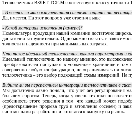
Теплосчетчики ВЗЛЕТ ТСР-М соответствуют классу точности 1 
- Имеется ли многоступенчатая система защиты от несанкц
Да, имеется. На этот вопрос я уже ответил выше.
- Какой материал исполнения (камера)?
Номенклатура продукции нашей компании достаточно широка, 
достаточно затруднительно. Одно можно сказать: в зависимо
точности и надежности при минимальных затратах.
Что такое идеальный теплосчетчик, какими параметрами и х
Идеальный теплосчетчик, по нашему мнению, это высококаче
преобразователей поступают в «облачное» хранилище и там 
совершенно любую конфигурацию, не ограничиваясь ни числом
теплосчетчика – это выбор подходящей схемы измерений. На пу
Видите ли вы перспективы интеграции теплосчетчиков в систе
Мы достаточно давно поняли, что учет без регулирования 
большим спросом. Теперь, когда уровень техники позволяет 
особенность этого решения в том, что каждый может подоб
(предотвращение прорыва труб и затопления соседей) и за
системы нами разработаны и готовятся к выпуску на рынок.