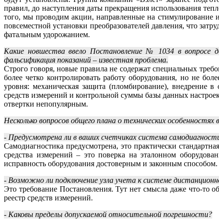
правил, до наступления даты прекращения использования тепл
того, мы проводим акции, направленные на стимулирование и
повсеместной установки преобразователей давления, что затру
фатальным удорожанием.
Какие новшества ввело Постановление № 1034 в вопросе д
фальсификация показаний – известная проблема.
Строго говоря, новые правила не содержат специальных требо
более четко контролировать работу оборудования, но не бо
уровня: механическая защита (пломбирование), внедрение в
средств измерений и контрольной суммы базы данных настроек
отвертки непопулярным.
Несколько вопросов общего плана о технических особенностях 
- Предусмотрена ли в ваших счетчиках система самодиагнос
Самодиагностика предусмотрена, это практически стандартная
средства измерений – это поверка на эталонном оборудова
исправность оборудования достоверным и законным способом.
- Возможно ли подключение узла учета к системе дистанцион
Это требование Постановления. Тут нет смысла даже что-то 
реестр средств измерений.
- Каковы пределы допускаемой относительной погрешности?