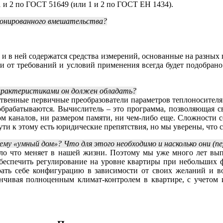
и 2 по ГОСТ 51649 (или 1 и 2 по ГОСТ ЕН 1434).
ионированного вмешательства?
и в ней содержатся средства измерений, основанные на разных 
сти от требований и условий применения всегда будет подобра
арактеристиками он должен обладать?
ственные первичные преобразователи параметров теплоносителя
обрабатываются. Вычислитель – это программа, позволяющая с
 каналов, ни размером памяти, ни чем-либо еще. Сложности сог
ти к этому есть юридические препятствия, но мы уверены, что 
му «умный дом»? Что для этого необходимо и насколько они (пе
мало что меняет в нашей жизни. Поэтому мы уже много лет вы
обеспечить регулирование на уровне квартиры при небольших ф
рать себе конфигурацию в зависимости от своих желаний и во
канчивая полноценным климат-контролем в квартире, с учето