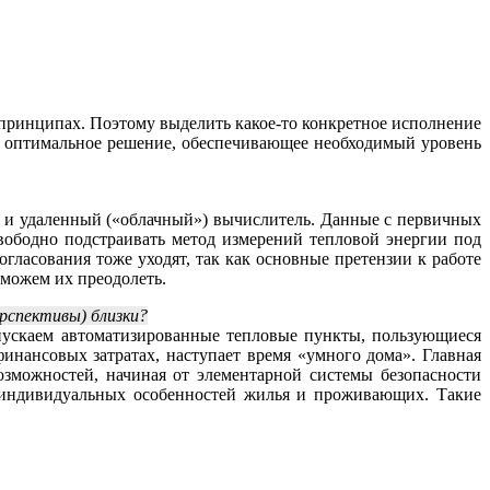
принципах. Поэтому выделить какое-то конкретное исполнение
но оптимальное решение, обеспечивающее необходимый уровень
 и удаленный («облачный») вычислитель. Данные с первичных
вободно подстраивать метод измерений тепловой энергии под
ласования тоже уходят, так как основные претензии к работе
сможем их преодолеть.
рспективы) близки?
пускаем автоматизированные тепловые пункты, пользующиеся
инансовых затратах, наступает время «умного дома». Главная
зможностей, начиная от элементарной системы безопасности
м индивидуальных особенностей жилья и проживающих. Такие