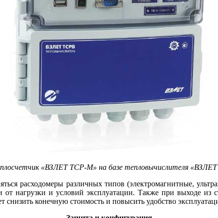
плосчетчик «ВЗЛЕТ ТСР-М» на базе тепловычислителя «ВЗЛЕ
ться расходомеры различных типов (электромагнитные, ультраз
 от нагрузки и условий эксплуатации. Также при выходе из ст
ет снизить конечную стоимость и повысить удобство эксплуатац
Защита и конфигурация