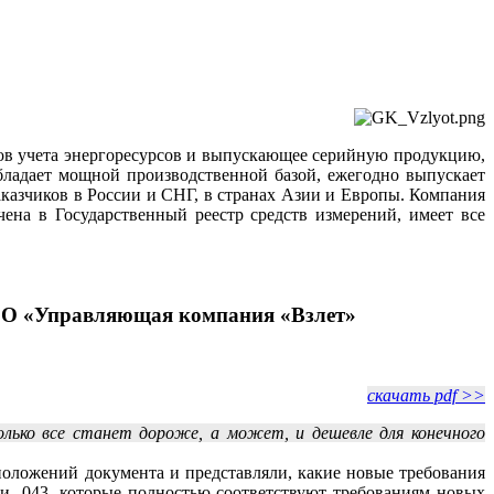
ов учета энергоресурсов и выпускающее серийную продукцию,
обладает мощной производственной базой, ежегодно выпускает
аказчиков в России и СНГ, в странах Азии и Европы. Компания
на в Государственный реестр средств измерений, имеет все
ООО «Управляющая компания «Взлет»
скачать pdf >>
лько все станет дороже, а может, и дешевле для конечного
оложений документа и представляли, какие новые требования
и -043, которые полностью соответствуют требованиям новых