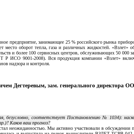
енное предприятие, занимающее 25 % российского рынка прибор
еет место оборот тепла, газа и различных жидкостей. «Взлет» 
ельств и более 100 сервисных центров, обслуживающих 50 000 з
СТ Р ИСО 9001-2008). Вся продукция компании «Взлет» включе
нов надзора и контроля.
чем Дегтеревым, зам. генерального директора 
ая, безусловно, соответствует Постановлению № 1034): наско
р.)? Каков ваш прогноз?
 стал неожиданностью. Мы активно участвовали в обсуждении п
товилась и выпустила на рынок вычислители ВЗЛЕТ ТСРВ‑042 