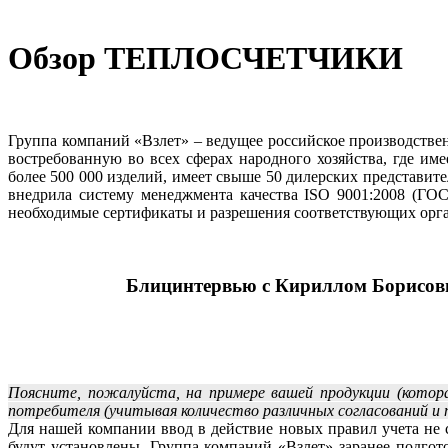
Обзор ТЕПЛОСЧЕТЧИКИ
Группа компаний «Взлет» – ведущее российское производств
востребованную во всех сферах народного хозяйства, где им
более 500 000 изделий, имеет свыше 50 дилерских представит
внедрила систему менеджмента качества ISO 9001:2008 (ГО
необходимые сертификаты и разрешения соответствующих орга
Блицинтервью с Кириллом Борисови
Поясните, пожалуйста, на примере вашей продукции (котор
потребителя (учитывая количество различных согласований и п
Для нашей компании ввод в действие новых правил учета не
будут установлены. Группа компаний «Взлет» заранее подго