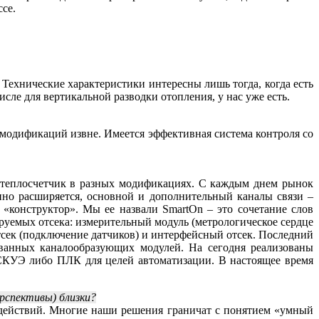
се.
Технические характеристики интересны лишь тогда, когда есть
сле для вертикальной разводки отопления, у нас уже есть.
 модификаций извне. Имеется эффективная система контроля со
и теплосчетчик в разных модификациях. С каждым днем рынок
нно расширяется, основной и дополнительный каналы связи –
 «конструктор». Мы ее назвали SmartOn – это сочетание слов
руемых отсека: измерительный модуль (метрологическое сердце
тсек (подключение датчиков) и интерфейсный отсек. Последний
ованных каналообразующих модулей. На сегодня реализованы
АСКУЭ либо ПЛК для целей автоматизации. В настоящее время
рспективы) близки?
действий. Многие наши решения граничат с понятием «умный