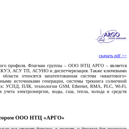
скачать pdf >>
зного профиля. Флагман группы – ООО НТЦ АРГО – является
я АСКУЭ, АСУ ТП, АСУНО и диспетчеризация. Также ключевыми
области относятся запатентованная система «квантового»
азными источниками генерации, системы трекинга солнечной
ых: УСПД, ПЛК, технологии GSM, Ethernet, RMA, PLC, Wi-Fi,
чета электроэнергии, воды, газа, тепла, холода и средств
ектором ООО НТЦ «АРГО»
лько все станет дороже, а может, и дешевле для конечного