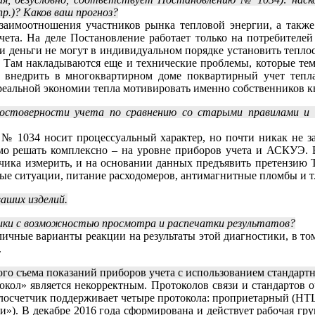
р.)? Каков ваш прогноз?
заимоотношения участников рынка тепловой энергии, а также 
чета. На деле Постановление работает только на потребителе
ои деньги не могут в индивидуальном порядке установить теплос
! Там накладываются еще и технические проблемы, которые тем
 внедрить в многоквартирном доме поквартирный учет тепла,
реальной экономии тепла мотивировать именно собственников к
остоверности учета по сравнению со старыми правилами и 
 № 1034 носит процессуальный характер, но почти никак не за
о решать комплексно – на уровне приборов учета и АСКУЭ. В 
тчика измерить, и на основании данных предъявить претензию 
е ситуации, питание расходомеров, антимагнитные пломбы и т.
ваших изделий.
тики с возможностью просмотра и распечатки результатов?
чные варианты реакции на результаты этой диагностики, в том
.
ного съема показаний приборов учета с использованием станда
ол» является некорректным. Протоколов связи и стандартов оче
плосчетчик поддерживает четыре протокола: проприетарный (Н
. В декабре 2016 года сформирована и действует рабочая груп