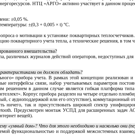
энергоресурсов. НТЦ «АРГО» активно участвует в данном процес
ени: ±0,05 %.
пературы: ±(0,3 + 0,005 × t) °C.
опроса о мотивации к установке поквартирных теплосчетчиков. 
ию поквартирного учета тепла, а технические решения, в том чи
ированного вмешательства?
тупа, различных журналов действий операторов, недоступных для
арактеристиками он должен обладать?
ьного» прибора учета. В рамках этой концепции реализован 
азные интерфейсы связи, набор учитываемых параметров постоя
ным решением в данном случае является гибкая платформа типа
нтеллект». Корпус прибора разделен на четыре отдельно пломби
ный, с аудиоподдержкой или его отсутствие), коммутационный о
ыть ничего, так и присутствовать широкий спектр унифицир
luetooth. Предусмотрен монтаж УСПД для расширенных задач 
нтернет вещей).
му «умный дом»? Что для этого необходимо и насколько они (пе
яемой функциональностью и поддержкой межсистемных взаимо