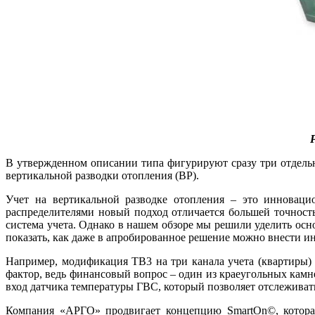
В утвержденном описании типа фигурируют сразу три отдельн
вертикальной разводки отопления (ВР).
Учет на вертикальной разводке отопления – это инновац
распределителями новый подход отличается большей точност
система учета. Однако в нашем обзоре мы решили уделить осн
показать, как даже в апробированное решение можно внести 
Например, модификация ТВ3 на три канала учета (квартиры) п
фактор, ведь финансовый вопрос – один из краеугольных камн
вход датчика температуры ГВС, который позволяет отслеживать
Компания «АРГО» продвигает концепцию SmartOn©, которая