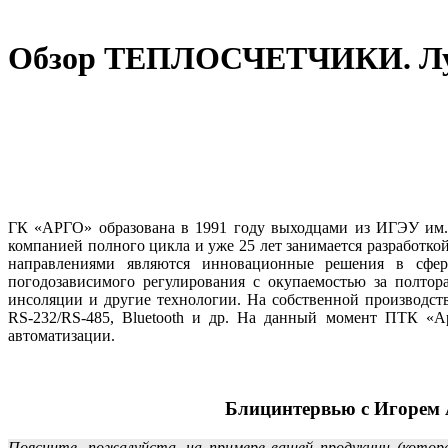
Обзор ТЕПЛОСЧЕТЧИКИ. Луч
ГК «АРГО» образована в 1991 году выходцами из ИГЭУ им.
компанией полного цикла и уже 25 лет занимается разработ
направлениями являются инновационные решения в сфере 
погодозависимого регулирования с окупаемостью за полтор
инсоляции и другие технологии. На собственной производст
RS‑232/RS‑485, Bluetooth и др. На данный момент ПТК «Ар
автоматизации.
Блицинтервью с Игорем
Поясните, пожалуйста, на примере вашей продукции (котор