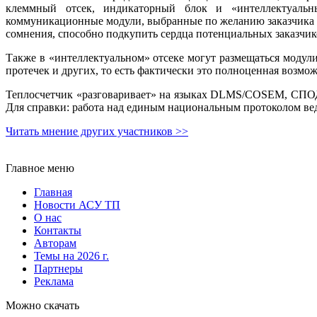
клеммный отсек, индикаторный блок и «интеллектуальны
коммуникационные модули, выбранные по желанию заказчика (RS
сомнения, способно подкупить сердца потенциальных заказчик
Также в «интеллектуальном» отсеке могут размещаться моду
протечек и других, то есть фактически это полноценная возмо
Теплосчетчик «разговаривает» на языках DLMS/COSEM, ­СПО
Для справки: работа над единым национальным протоколом вед
Читать мнение других участников >>
Главное меню
Главная
Новости АСУ ТП
О нас
Контакты
Авторам
Темы на 2026 г.
Партнеры
Реклама
Можно скачать