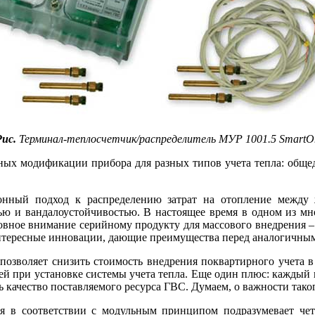
Рис.
Терминал-теплосчетчик/распределитель МУР 1001.5 SmartO
ых модификации прибора для разных типов учета тепла: общедо
ионный подход к распределению затрат на отопление меж
ью и вандалоустойчивостью. В настоящее время в одном из мн
овное внимание серийному продукту для массового внедрения –
интересные инновации, дающие преимущества перед аналогичны
озволяет снизить стоимость внедрения поквартирного учета в 
ей при установке системы учета тепла. Еще один плюс: каждый 
 качество поставляемого ресурса ГВС. Думаем, о важности тако
 в соответствии с модульным принципом подразумевает четы