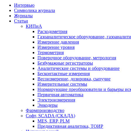
Интервью
Символика журнала
Журналы
Статьи
КИПиА
Расходометрия
Газоаналитическое оборудование, газоаналит
Измерение давления
Измерение уровня
Термометрия
Поверочное оборудование, метрология
Безбумажные регистраторы
Аналитические системы и оборудование
Бесконтактные измерения
Весоизмерение, дозировка, сыпучие
Измерительные системы
Нормирующие преобразователи и барьеры ис
Первичная автоматика
Электроизмерения
Энкодеры
Фармпроизводство
Софт, SCADA (СКАДА)
MES, ERP, PLM
Предиктивная аналитика, ТОИР