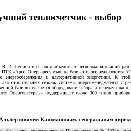
ший теплосчетчик - выбор
 В. И. Ленина и сегодня объединяет несколько компаний ра
кой ПТК «Арго: Энергоресурсы», на базе которого реализуютс
энергосбережения и альтернативной энергетики. К этой 
а-два отопительных сезона, системы энергоменеджмента с р
венной базе выпускается оборудование сбора и передачи данн
го: Энергоресурсы» поддерживает около 300 типов приборов у
 Альбертовичем Кашмановым, генеральным дир
ая, безусловно, соответствует Постановлению № 1034): наско