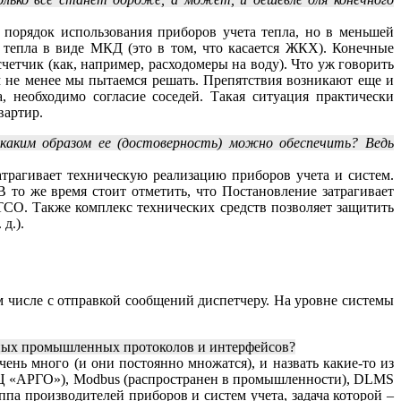
порядок использования приборов учета тепла, но в меньшей
й тепла в виде МКД (это в том, что касается ЖКХ). Конечные
четчик (как, например, расходомеры на воду). Что уж говорить
 не менее мы пытаемся решать. Препятствия возникают еще и
 необходимо согласие соседей. Такая ситуация практически
вартир.
каким образом ее (достоверность) можно обеспечить? Ведь
трагивает техническую реализацию приборов учета и систем.
то же время стоит отметить, что Постановление затрагивает
ТСО. Также комплекс технических средств позволяет защитить
 д.).
 числе с отправкой сообщений диспетчеру. На уровне системы
ртных промышленных протоколов и интерфейсов?
нь много (и они постоянно множатся), и назвать какие-то из
ТЦ «АРГО»), Modbus (распространен в промышленности), DLMS
па производителей приборов и систем учета, задача которой –