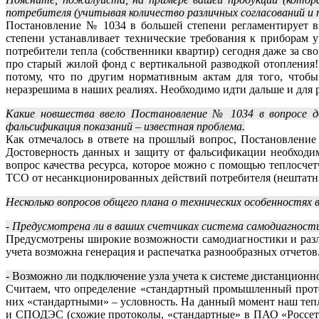
потребителя (учитывая количество различных согласований и п
Постановление № 1034 в большей степени регламентирует в
степени устанавливает технические требования к приборам у
потребители тепла (собственники квартир) сегодня даже за св
про старый жилой фонд с вертикальной разводкой отопления
потому, что по другим нормативным актам для того, чтобы
неразрешима в наших реалиях. Необходимо идти дальше и для 
Какие новшества ввело Постановление № 1034 в вопросе д
фальсификация показаний – известная проблема.
Как отмечалось в ответе на прошлый вопрос, Постановление
Достоверность данных и защиту от фальсификации необходим
вопрос качества ресурса, которое можно с помощью теплосче
ТСО от несанкционированных действий потребителя (нештатны
Несколько вопросов общего плана о технических особенностях 
- Предусмотрена ли в ваших счетчиках система самодиагнос
Предусмотрены широкие возможности самодиагностики и разли
учета возможна генерация и распечатка разнообразных отчетов
- Возможно ли подключение узла учета к системе дистанцион
Считаем, что определение «стандартный промышленный проток
них «стандартными» – условность. На данный момент наш те
и СПОДЭС (схожие протоколы, «стандартные» в ПАО «Россети»)