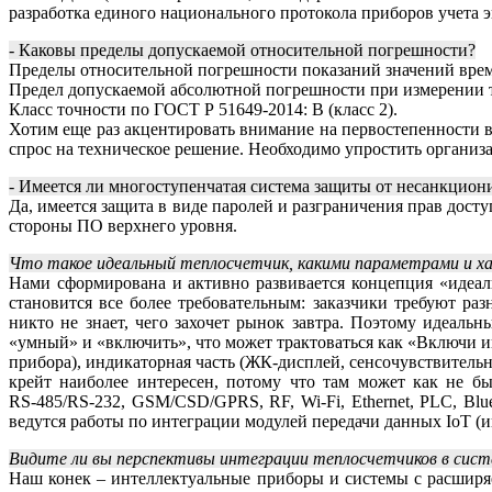
разработка единого национального протокола приборов учета 
- Каковы пределы допускаемой относительной погрешности?
Пределы относительной погрешности показаний значений врем
Предел допускаемой абсолютной погрешности при измерении тем
Класс точности по ГОСТ Р 51649-2014: B (класс 2).
Хотим еще раз акцентировать внимание на первостепенности в
спрос на техническое решение. Необходимо упростить организац
- Имеется ли многоступенчатая система защиты от несанкцион
Да, имеется защита в виде паролей и разграничения прав дос
стороны ПО верхнего уровня.
Что такое идеальный теплосчетчик, какими параметрами и х
Нами сформирована и активно развивается концепция «идеал
становится все более требовательным: заказчики требуют р
никто не знает, чего захочет рынок завтра. Поэтому идеаль
«умный» и «включить», что может трактоваться как «Включи и
прибора), индикаторная часть (ЖК-дисплей, сенсочувствитель
крейт наиболее интересен, потому что там может как не б
RS‑485/RS‑232, GSM/CSD/GPRS, RF, Wi-Fi, Ethernet, PLC, B
ведутся работы по интеграции модулей передачи данных IoT (и
Видите ли вы перспективы интеграции теплосчетчиков в систе
Наш конек – интеллектуальные приборы и системы с расшир