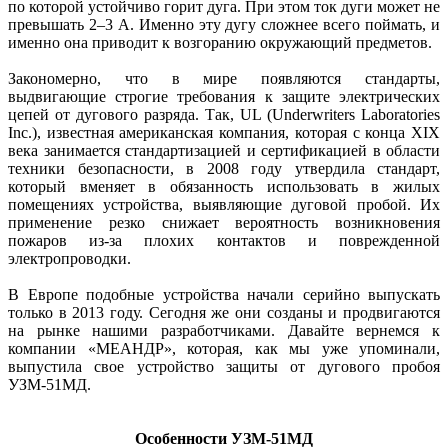
по которой устойчиво горит дуга. При этом ток дуги может не
превышать 2–3 А. Именно эту дугу сложнее всего поймать, и
именно она приводит к возгоранию окружающий предметов.
Закономерно, что в мире появляются стандарты,
выдвигающие строгие требования к защите электрических
цепей от дугового разряда. Так, UL (Underwriters Laboratories
Inc.), известная американская компания, которая с конца XIX
века занимается стандартизацией и сертификацией в области
техники безопасности, в 2008 году утвердила стандарт,
который вменяет в обязанность использовать в жилых
помещениях устройства, выявляющие дуговой пробой. Их
применение резко снижает вероятность возникновения
пожаров из-за плохих контактов и поврежденной
электропроводки.
В Европе подобные устройства начали серийно выпускать
только в 2013 году. Сегодня же они созданы и продвигаются
на рынке нашими разработчиками. Давайте вернемся к
компании «МЕАНДР», которая, как мы уже упоминали,
выпустила свое устройство защиты от дугового пробоя
УЗМ-51МД.
Особенности УЗМ-51МД