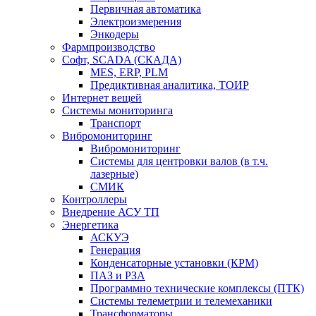
Первичная автоматика
Электроизмерения
Энкодеры
Фармпроизводство
Софт, SCADA (СКАДА)
MES, ERP, PLM
Предиктивная аналитика, ТОИР
Интернет вещей
Системы мониторинга
Транспорт
Вибромониторинг
Вибромониторинг
Системы для центровки валов (в т.ч.
лазерные)
СМИК
Контроллеры
Внедрение АСУ ТП
Энергетика
АСКУЭ
Генерация
Конденсаторные установки (КРМ)
ПАЗ и РЗА
Программно технические комплексы (ПТК)
Системы телеметрии и телемеханики
Трансформаторы