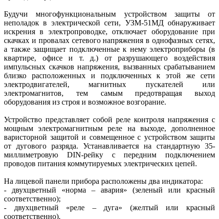
Будучи многофункциональным устройством защиты от
неполадок в электрической сети, УЗМ-51МД обнаруживает
искрения в электропро­водке, отключает оборудование при
скачках и провалах сетевого напряжения в однофазных сетях,
а также защищает подключенные к нему электроприборы (в
квартире, офисе и т. д.) от разрушающего воздействия
импульсных скачков напряжения, вызванных срабатыванием
близко расположенных и подключенных к этой же сети
электродвигателей, магнитных пускателей или
электромагнитов, тем самым предотвращая выход
оборудования из строя и возможное возгорание.
Устройство представляет собой реле контроля напряжения с
мощным электромагнитным реле на выходе, дополненное
варисторной защитой и совмещенное с устройством защиты
от дугового разряда. Устанавливается на стандартную 35-
миллиметровую DIN-рейку с передним подключением
проводов питания коммутируемых электрических цепей.
На лицевой панели прибора расположены два индикатора:
- двухцветный «норма – авария» (зеленый или красный
соответственно);
- двухцветный «реле – дуга» (желтый или красный
соответственно).