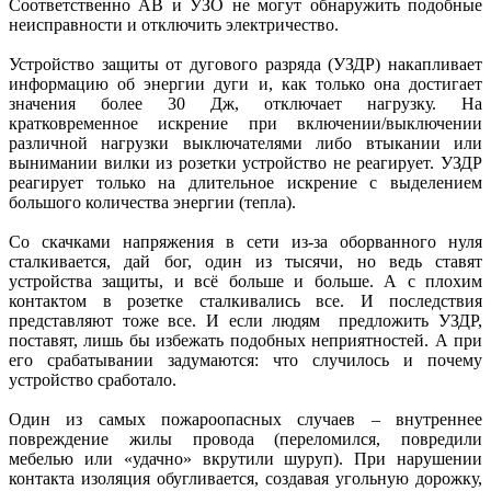
Соответственно АВ и УЗО не могут обнаружить подобные
неисправности и отключить электричество.
Устройство защиты от дугового разряда (УЗДР) накапливает
информацию об энергии дуги и, как только она достигает
значения более 30 Дж, отключает нагрузку. На
кратковременное искрение при включении/выключении
различной нагрузки выключателями либо втыкании или
вынимании вилки из розетки устройство не реагирует. УЗДР
реагирует только на длительное искрение с выделением
большого количества энергии (тепла).
Со скачками напряжения в сети из-за оборванного нуля
сталкивается, дай бог, один из тысячи, но ведь ставят
устройства защиты, и всё больше и больше. А с плохим
контактом в розетке сталкивались все. И последствия
представляют тоже все. И если людям предложить УЗДР,
поставят, лишь бы избежать подобных неприятностей. А при
его срабатывании задумаются: что случилось и почему
устройство сработало.
Один из самых пожароопасных случаев – внутреннее
повреждение жилы провода (переломился, повредили
мебелью или «удачно» вкрутили шуруп). При нарушении
контакта изоляция обугливается, создавая угольную дорожку,