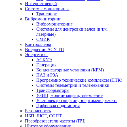
Интернет вещей
Системы мониторинга
Транспорт
Вибромониторинг
Вибромониторинг
Системы для центровки валов (в т.ч.
лазерные)
СМИК
Контроллеры
Внедрение АСУ ТП
Энергетика
АСКУЭ
Генерация
Конденсаторные установки (КРМ)
ПАЗ и РЗА
Программно технические комплексы (ПТК)
Системы телеметрии и телемеханики
Трансформаторы
УЗИП, молниезащита, заземление
Учет электроэнергии, энергоменеджмент
Цифровая подстанция
Безопасность
ИБП, ШОТ, СОПТ
Преобразователи частоты (ПЧ)
Щитовое оборудование