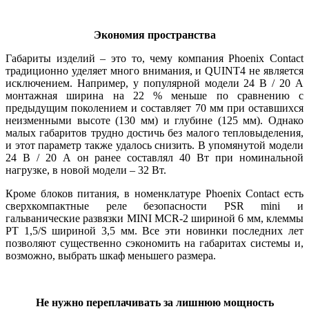
Экономия пространства
Габариты изделий – это то, чему компания Phoenix Contact
традиционно уделяет много внимания, и QUINT4 не является
исключением. Например, у популярной модели 24 В / 20 А
монтажная ширина на 22 % меньше по сравнению с
предыдущим поколением и составляет 70 мм при оставшихся
неизменными высоте (130 мм) и глубине (125 мм). Однако
малых габаритов трудно достичь без малого тепловыделения,
и этот параметр также удалось снизить. В упомянутой модели
24 В / 20 А он ранее составлял 40 Вт при номинальной
нагрузке, в новой модели – 32 Вт.
Кроме блоков питания, в номенклатуре Phoenix Contact есть
сверхкомпактные реле безопасности PSR mini и
гальванические развязки MINI MCR‑2 шириной 6 мм, клеммы
PT 1,5/S шириной 3,5 мм. Все эти новинки последних лет
позволяют существенно сэкономить на габаритах системы и,
возможно, выбрать шкаф меньшего размера.
Не нужно переплачивать за лишнюю мощность