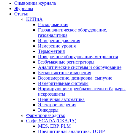
Символика журнала
Журналы
Статьи
КИПиА
Расходометрия
Газоаналитическое оборудование,
газоаналитика
Измерение давления
Измерение уровня
Термометрия
Поверочное оборудование, метрология
Безбумажные регистраторы
Аналитические системы и оборудование
Бесконтактные измерения
Весоизмерение, дозировка, сыпучие
Измерительные системы
Нормирующие преобразователи и барьеры
искрозащиты
Первичная автоматика
Электроизмерения
Энкодеры
Фармпроизводство
Софт, SCADA (СКАДА)
MES, ERP, PLM
Предиктивная аналитика, ТОИР