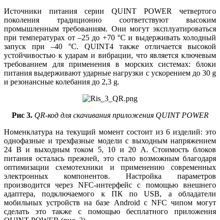
Источники питания серии QUINT POWER четвертого
поколения традиционно соответствуют высоким
промышленным требованиям. Они могут эксплуатироваться
при температурах от –25 до +70 °C и выдерживать холодный
запуск при –40 °C. QUINT4 также отличается высокой
устойчивостью к ударам и вибрации, что является ключевым
требованием для применения в морских системах: блоки
питания выдерживают ударные нагрузки с ускорением до 30 g
и резонансные колебания до 2,3 g.
Рис 3.
QR-код для скачивания приложения QUINT POWER
Номенклатура на текущий момент состоит из 6 изделий: это
однофазные и трехфазные модели с выходным напряжением
24 В и выходным током 5, 10 и 20 А. Стоимость блоков
питания осталась прежней, это стало возможным благодаря
оптимизации схемотехники и применению современных
электронных компонентов. Настройка параметров
производится через NFC-интерфейс с помощью внешнего
адаптера, подключаемого к ПК по USB, а обладатели
мобильных устройств на базе Android с NFC чипом могут
сделать это также с помощью бесплатного приложения