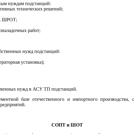
ным нуждам подстанций:
ктивных технических решений;
, ШРОТ;
оналадочных работ;
бственных нужд подстанций:
ераторная установка);
ственных нужд в АСУ ТП подстанций.
ментной базе отечественного и импортного производства, 
предприятий.
СОПТ и ШОТ