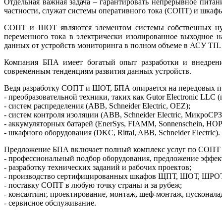
Отдельная важная задача – гарантировать непрерывное питан
частности, служат системы оперативного тока (СОПТ) и шкаф
СОПТ и ШОТ являются элементом системы собственных нужд
переменного тока в электрически изолированное выходное н
данных от устройств мониторинга в полном объеме в АСУ ТП. 
Компания БПА имеет богатый опыт разработки и внедрен
современным тенденциям развития данных устройств.
Ведя разработку СОПТ и ШОТ, БПА опирается на передовых п
- преобразовательной техники, таких как Gutor Electronic LLC (г
- систем распределения (ABB, Schneider Electric, OEZ);
- систем контроля изоляции (АВВ, Schneider Electric, МикроСРЗ,
- аккумуляторных батарей (Ener­Sys, FIAMM, Sonnenschein, H
- шкафного оборудования (DKC, Rittal, ABB, Schneider Electric).
Предложение БПА включает полный комплекс услуг по СОПТ
- профессиональный подбор оборудования, предложение эффе
- разработку технических заданий и рабочих проектов;
- производство сертифицированных шкафов ЩПТ, ШОТ, ШРО
- поставку СОПТ в любую точку страны и за рубеж;
- консалтинг, проектирование, монтаж, шеф-монтаж, пусконала
- сервисное обслуживание.