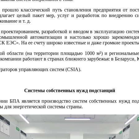
шло классический путь становления предприятия от поста
лагает целый пакет мер, услуг и разработок по внедрению с
ивание и т. д.
ась проектированием, разработкой и вводом в эксплуатацию с
мышленной автоматизации и настолько хорошо зарекомендова
ЕЭС». На ее счету широко известные и даже громкие проекты 
ой области (на территории площадью 1000 м²) и региональные
 компании работают в странах ближнего зарубежья: в Беларуси, 
раторов управляющих систем (CSIA).
Системы собственных нужд подстанций
нии БПА является производство систем собственных нужд подс
 для энергетической системы страны.