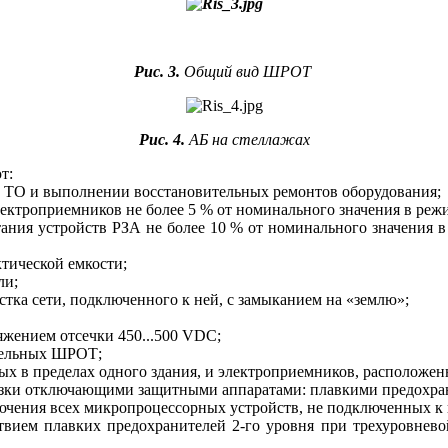
Рис. 3.
Общий вид ШРОТ
Рис. 4.
АБ на стеллажах
т:
и ТО и выполнении восстановительных ремонтов оборудования;
ектроприемников не более 5 % от номинального значения в реж
ания устройств РЗА не более 10 % от номинального значения в 
ктической емкости;
ли;
стка сети, подключенного к ней, с замыканием на «землю»;
яжением отсечки 450...500 VDC;
дельных ШРОТ;
ых в пределах одного здания, и электроприемников, расположен
грузки отключающими защитными аппаратами: плавкими предохр
ключения всех микропроцессорных устройств, не подключенных 
ствием плавких предохранителей 2‑го уровня при трехуровнево