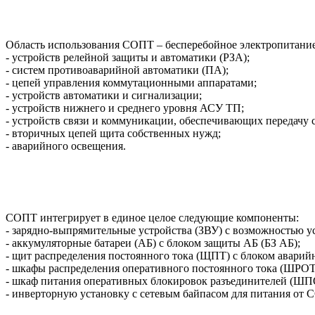
Область использования СОПТ – бесперебойное электропитание
- устройств релейной защиты и автоматики (РЗА);
- систем противоаварийной автоматики (ПА);
- цепей управления коммутационными аппаратами;
- устройств автоматики и сигнализации;
- устройств нижнего и среднего уровня АСУ ТП;
- устройств связи и коммуникации, обеспечивающих передачу 
- вторичных цепей щита собственных нужд;
- аварийного освещения.
СОПТ интегрирует в единое целое следующие компоненты:
- зарядно-выпрямительные устройства (ЗВУ) с возможностью уст
- аккумуляторные батареи (АБ) с блоком защиты АБ (БЗ АБ);
- щит распределения постоянного тока (ЩПТ) с блоком аварий
- шкафы распределения оперативного постоянного тока (ШРОТ
- шкаф питания оперативных блокировок разъединителей (ШП
- инверторную установку с сетевым байпасом для питания от