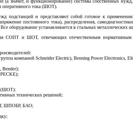
ие (а значит, и функционирование) системы собственных нужд, 
ы оперативного тока (ШОТ).
 подстанций и представляют собой готовое к применению 
апряжение постоянного то­ка), распределения, самодиагностик
Все оборудование устанавливается в стальных металлических ш
ия СОПТ и ШОТ, отвечающих отечественным нормативным тр
роизводителей:
руппа компаний Schneider Electric), Benning Power Electronics, El
 Bender);
OPPECKE);
 (ШОТ):
ктивных технических решений;
Т, ШПОБР, БАО;
дку;