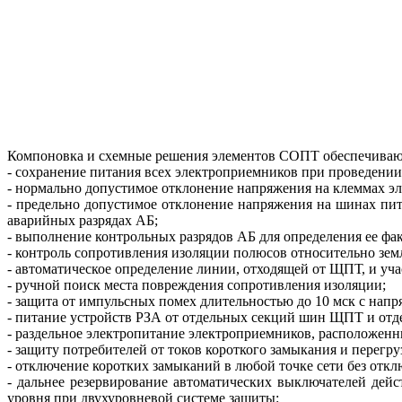
Компоновка и схемные решения элементов СОПТ обеспечиваю
- сохранение питания всех электроприемников при проведени
- нормально допустимое отклонение напряжения на клеммах эл
- предельно допустимое отклонение напряжения на шинах пит
аварийных разрядах АБ;
- выполнение контрольных разрядов АБ для определения ее фа
- контроль сопротивления изоляции полюсов относительно зем
- автоматическое определение линии, отходящей от ЩПТ, и уча
- ручной поиск места повреждения сопротивления изоляции;
- защита от импульсных помех длительностью до 10 мск с напр
- питание устройств РЗА от отдельных секций шин ЩПТ и от
- раздельное электропитание электроприемников, расположенн
- защиту потребителей от токов короткого замыкания и пере
- отключение коротких замыканий в любой точке сети без от
- дальнее резервирование автоматических выключателей дей
уровня при двухуровневой системе защиты: