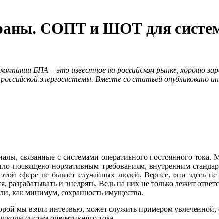
траны. СОПТ и ШОТ для систе
мпании БПА – это известное на российском рынке, хорошо заре
х российской энергосистемы. Вместе со статьей опубликовано 
иалы, связанные с системами оперативного постоянного тока. М
ыло посвящено нормативным требованиям, внутренним стандар
этой сфере не бывает случайных людей. Вернее, они здесь не
 разрабатывать и внедрять. Ведь на них не только лежит ответс
ли, как минимум, сохранность имущества.
оторой мы взяли интервью, может служить примером увлеченной, 
 школы систем оперативного тока.