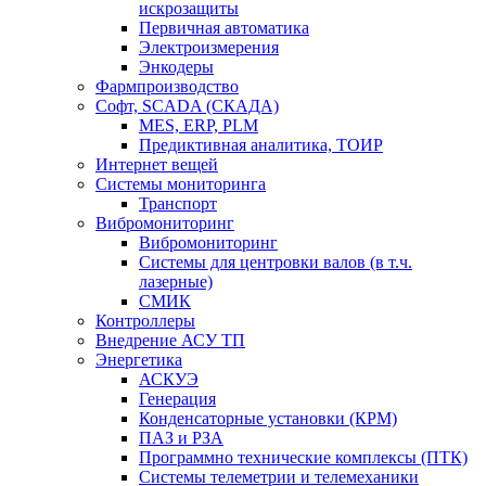
искрозащиты
Первичная автоматика
Электроизмерения
Энкодеры
Фармпроизводство
Софт, SCADA (СКАДА)
MES, ERP, PLM
Предиктивная аналитика, ТОИР
Интернет вещей
Системы мониторинга
Транспорт
Вибромониторинг
Вибромониторинг
Системы для центровки валов (в т.ч.
лазерные)
СМИК
Контроллеры
Внедрение АСУ ТП
Энергетика
АСКУЭ
Генерация
Конденсаторные установки (КРМ)
ПАЗ и РЗА
Программно технические комплексы (ПТК)
Системы телеметрии и телемеханики