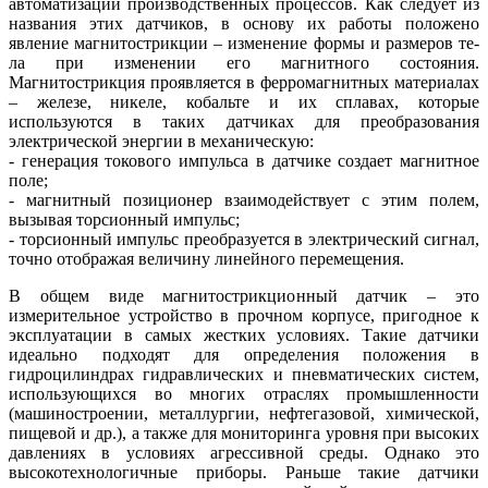
автоматизации производственных процессов. Как следует из
названия этих датчиков, в основу их работы положено
явление магнитострикции – изменение формы и размеров те­
ла при изменении его магнитного состояния.
Магнитострикция проявляется в ферромагнитных материалах
– железе, никеле, кобальте и их сплавах, которые
используются в таких датчиках для преобразования
электрической энергии в механическую:
- генерация токового импульса в датчике создает магнитное
поле;
- магнитный позиционер взаимодействует с этим полем,
вызывая торсионный импульс;
- торсионный импульс преобразуется в электрический сигнал,
точно отображая величину линейного перемещения.
В общем виде магнитострикционный датчик – это
измерительное устройство в прочном корпусе, пригодное к
эксплуатации в самых жестких условиях. Такие датчики
идеально подходят для определения положения в
гидроцилиндрах гидравлических и пневматических систем,
использующихся во многих отраслях промышленности
(машиностроении, металлургии, нефтегазовой, химической,
пищевой и др.), а также для мониторинга уровня при высоких
давлениях в условиях агрессивной среды. Однако это
высокотехнологичные приборы. Раньше такие датчики