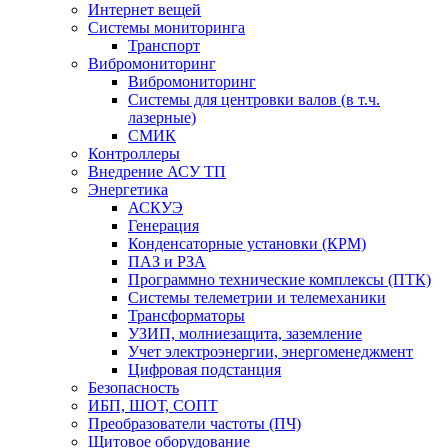
Интернет вещей
Системы мониторинга
Транспорт
Вибромониторинг
Вибромониторинг
Системы для центровки валов (в т.ч.
лазерные)
СМИК
Контроллеры
Внедрение АСУ ТП
Энергетика
АСКУЭ
Генерация
Конденсаторные установки (КРМ)
ПАЗ и РЗА
Программно технические комплексы (ПТК)
Системы телеметрии и телемеханики
Трансформаторы
УЗИП, молниезащита, заземление
Учет электроэнергии, энергоменеджмент
Цифровая подстанция
Безопасность
ИБП, ШОТ, СОПТ
Преобразователи частоты (ПЧ)
Щитовое оборудование