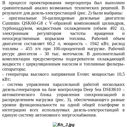
В процессе проектирования энергоцентра был выполнен
сравнительный анализ возможных технических решений. В
результате для дизель-электростанций (рис. 2) бы­ли выбраны:
- оригинальные 16‑цилиндровые дизельные двигатели
Cummins QSK60-G8 с V‑образной компоновкой цилиндров,
турбонаддувом, жидкостным охлаждением (объем 492 л),
электронным регулятором частоты вращения и
непосредственным впрыском топлива. Рабочий объем
двигателя составляет 60,2 л, мощность – 1942 кВт, расход
топлива – 455 л/ч при 100‑процентной нагрузке. Рабочий
ресурс двигателя – 30 тыс. моточасов. В дополнительной
комплектации предусмотрены подогреватели охлаждающей
жидкости с циркуляционным насосом и топливные фильтры-
сепараторы;
- генераторы высокого напряжения Evotec мощностью 10,5
кВт;
- система управления параллельной работой нескольких
дизель-генераторов на ба­зе контроллера Deep Sea DSE8610 –
автоматического блока управления синхронизацией и
распределением нагрузки (рис. 3), обеспечивающего разные
уровни функциональности на одной общей платформе и
интеграцию всех используемых дизель-электростанций в
единую систему автономного энергоснабжения.