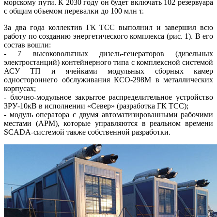
морскому пу­ти. К 2030 го­ду он будет включать 102 резервуара
с общим объемом перевалки до 100 млн т.
За два года коллектив ГК ТСС выполнил и завершил всю
работу по созданию энергетического комплекса (рис. 1). В его
состав вошли:
- 7 высоковольтных дизель-генераторов (дизельных
электростанций) контейнерного ти­па с комплексной системой
АСУ ТП и ячейками модульных сборных камер
одностороннего обслуживания КСО‑298М в металлических
корпусах;
- блочно-модульное закрытое распределительное устройство
ЗРУ‑10кВ в исполнении «Север» (разработка ГК ТСС);
- модуль оператора с двумя автоматизированными рабочими
местами (АРМ), которые управляются в реальном времени
SCADA-системой также собственной разработки.