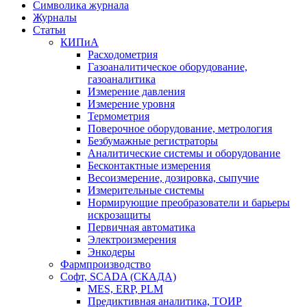
Символика журнала
Журналы
Статьи
КИПиА
Расходометрия
Газоаналитическое оборудование,
газоаналитика
Измерение давления
Измерение уровня
Термометрия
Поверочное оборудование, метрология
Безбумажные регистраторы
Аналитические системы и оборудование
Бесконтактные измерения
Весоизмерение, дозировка, сыпучие
Измерительные системы
Нормирующие преобразователи и барьеры
искрозащиты
Первичная автоматика
Электроизмерения
Энкодеры
Фармпроизводство
Софт, SCADA (СКАДА)
MES, ERP, PLM
Предиктивная аналитика, ТОИР