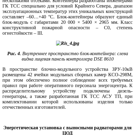
несколькими отсеками. Контейнеры разработаны инженерами
ГК ТСС специально для условий Крайнего Севера, диапазон
эксплуатационных температур этих уникальных конструкций
составляет –60…+40 °C. Блок-контейнеры образуют единый
блок-модуль с габаритами 20 000 × 5400 × 2965 мм. Класс
конструктивной пожарной опасности – С0, степень
огнестойкости – III.
Рис. 4
. Внутреннее пространство блок-контейнера: слева
видна лицевая панель контроллера DSE 8610
В пространстве блочно-модульного устройства ЗРУ‑10кВ
размещены 42 ячейки модульных сборных камер КСО‑298М,
при этом обеспечено полное соблюдение всех требуемых
правил при работе оперативного персонала энергоцентра. К
распределительному устройству подключены дизель-
генераторы, а также разработанная ГК ТСС АСУ ТП, при
комплектовании которой использованы изделия только
отечественных изготовителей.
Энергетическая установка с выносными радиаторами для
ЦОД