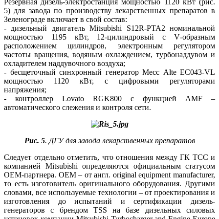
Резервная дизель-электростанция мощностью 1120 кВт (рис.
5) для завода по производству лекарственных препаратов в
Зеленограде включает в свой состав:
- дизельный двигатель Mitsubishi S12R-PTA2 номинальной
мощностью 1195 кВт, 12‑цилиндровый с V‑образным
расположением цилиндров, электронным регулятором
частоты вращения, водяным охлаждением, турбонаддувом и
охладителем наддувочного воздуха;
- бесщеточный синхронный генератор Месс Alte EC043‑VL
мощностью 1120 кВт, с цифровыми регуляторами
напряжения;
- контроллер Lovato RGK800 с функцией AMF –
автоматического слежения и контроля сети.
Рис. 5
. ДГУ для завода лекарственных препаратов
Следует отдельно отметить, что отношения между ГК ТСС и
компанией Mitsubishi определяются официальным статусом
OEM-партнера. ОЕМ – от англ. original equipment manufacturer,
то есть изготовитель оригинального оборудования. Другими
словами, все используемые технологии – от проектирования и
изготовления до испытаний и сертификации дизель-
генераторов с брендом TSS на ба­зе дизельных силовых
установок компании Mitsubishi Turbocharger and Engine Europe