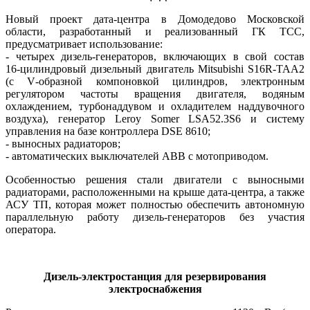
Новый проект дата-центра в Домодедово Московской
области, разработанный и реализованный ГК ТСС,
предусматривает использование:
- четырех дизель-генераторов, включающих в свой состав
16‑ци­линд­ро­вый дизельный двигатель Mitsubishi S16R-TAA2
(с V‑образной компоновкой цилиндров, электронным
регулятором частоты вращения двигателя, водяным
охлаждением, турбонаддувом и охладителем наддувочного
воздуха), генератор Leroy Somer LSA52.3S6 и систему
управления на ба­зе контроллера DSE 8610;
- выносных радиаторов;
- автоматических выключателей АВВ с мотоприводом.
Особенностью решения стали двигатели с выносными
радиаторами, расположенными на крыше дата-центра, а также
АСУ ТП, которая может полностью обеспечить автономную
параллельную работу дизель-генераторов без участия
оператора.
Дизель-электростанция для резервирования
электроснабжения