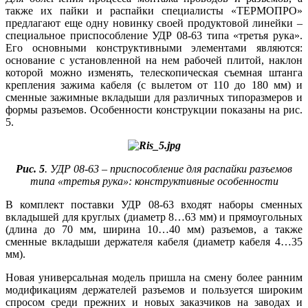
также их пайки и распайки специалисты «ТЕРМОПРО»
предлагают еще одну новинку своей продуктовой линейки –
специальное приспособление УДР 08-63 ти­па «третья ру­ка».
Его основными конструктивными элементами являются:
основание с установленной на нем рабочей плитой, наклон
которой можно изменять, телескопическая съемная штанга
крепления зажима кабеля (с вылетом от 110 до 180 мм) и
сменные зажимные вкладыши для различных типоразмеров и
формы разъемов. Особенности конструкции показаны на рис.
5.
Рис. 5
. УДР 08-63 – приспособление для распайки разъемов
типа «третья рука»: конструктивные особенности
В комплект поставки УДР 08‑63 входят наборы сменных
вкладышей для круглых (диаметр 8…63 мм) и прямоугольных
(длина до 70 мм, ширина 10…40 мм) разъемов, а также
сменные вкладыши держателя кабеля (диаметр кабеля 4…35
мм).
Новая универсальная модель пришла на смену более ранним
модификациям держателей разъемов и пользуется широким
спросом среди прежних и новых заказчиков на заводах и