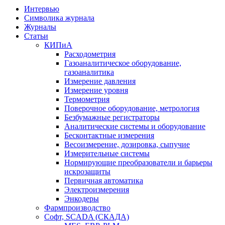
Интервью
Символика журнала
Журналы
Статьи
КИПиА
Расходометрия
Газоаналитическое оборудование,
газоаналитика
Измерение давления
Измерение уровня
Термометрия
Поверочное оборудование, метрология
Безбумажные регистраторы
Аналитические системы и оборудование
Бесконтактные измерения
Весоизмерение, дозировка, сыпучие
Измерительные системы
Нормирующие преобразователи и барьеры
искрозащиты
Первичная автоматика
Электроизмерения
Энкодеры
Фармпроизводство
Софт, SCADA (СКАДА)