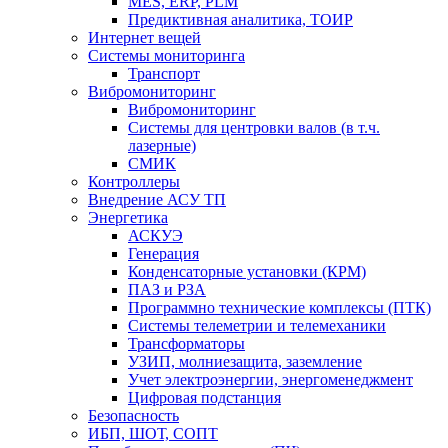
MES, ERP, PLM
Предиктивная аналитика, ТОИР
Интернет вещей
Системы мониторинга
Транспорт
Вибромониторинг
Вибромониторинг
Системы для центровки валов (в т.ч.
лазерные)
СМИК
Контроллеры
Внедрение АСУ ТП
Энергетика
АСКУЭ
Генерация
Конденсаторные установки (КРМ)
ПАЗ и РЗА
Программно технические комплексы (ПТК)
Системы телеметрии и телемеханики
Трансформаторы
УЗИП, молниезащита, заземление
Учет электроэнергии, энергоменеджмент
Цифровая подстанция
Безопасность
ИБП, ШОТ, СОПТ