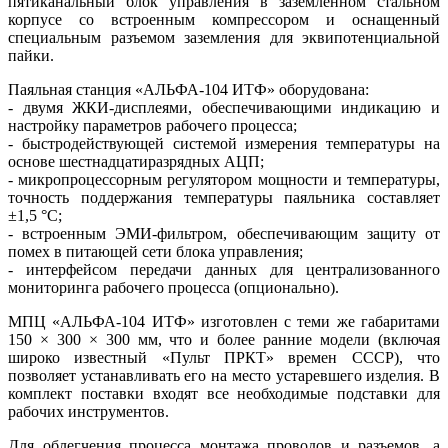
пятиканальный блок управления в заземленном стальном
корпусе со встроенным компрессором и оснащенный
специальным разъемом заземления для эквипотенциальной
пайки.
Паяльная станция «АЛЬФА‑104 ИТФ» оборудована:
- двумя ЖКИ-дисплеями, обеспечивающими индикацию и
настройку параметров рабочего процесса;
- быстродействующей системой измерения температуры на
основе шестнадцатиразрядных АЦП;
- микропроцессорным регулятором мощности и температуры,
точность поддержания температуры паяльника составляет
±1,5 °C;
- встроенным ЭМИ-фильтром, обеспечивающим защиту от
помех в питающей се­ти блока управления;
- интерфейсом передачи данных для централизованного
мониторинга рабочего процесса (опционально).
МПЦ «АЛЬФА‑104 ИТФ» изготовлен с те­ми же габаритами
150 × 300 × 300 мм, что и более ранние модели (включая
широко известный «Пульт ПРКТ» времен СССР), что
позволяет устанавливать его на место устаревшего изделия. В
комплект поставки входят все необходимые подставки для
рабочих инструментов.
Для облегчения процесса монтажа проводов и разъемов, а