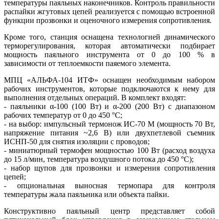
температуры паяльных наконечников. Контроль правильности
распайки жгутовых цепей реализуется с помощью встроенной
функции прозвонки и оценочного измерения сопротивления.
Кроме того, станция оснащена технологией динамического
терморегулирования, которая автоматически подбирает
мощность паяльного инструмента от 0 до 100 % в
зависимости от теплоемкости паяемого элемента.
МПЦ «АЛЬФА‑104 ИТФ» оснащен необходимым набором
рабочих инструментов, которые подключаются к не­му для
выполнения отдельных операций. В комплект входят:
- паяльники α-100 (100 Вт) и α-200 (200 Вт) с диапазоном
рабочих температур от 0 до 450 °C;
- на выбор: импульсный термонож ИС‑70 М (мощность 70 Вт,
напряжение питания ~2,6 В) или двухпетлевой съемник
ИСНП‑50 для снятия изоляции с проводов;
- миниатюрный термофен мощностью 100 Вт (расход воздуха
до 15 л/мин, температура воздушного потока до 450 °C);
- набор щупов для прозвонки и измерения сопротивления
цепей;
- опциональная выносная термопара для контроля
температуры жа­ла паяльника или объекта пайки.
Конструктивно паяльный центр представляет собой