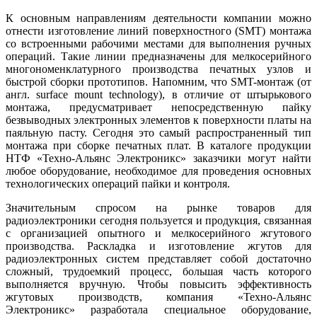
К основным направлениям деятельности компании можно
отнести изготовление линий поверхностного (SMT) монтажа
со встроенными рабочими местами для выполнения ручных
операций. Такие линии предназначены для мелкосерийного
многономенклатурного производства печатных узлов и
быстрой сборки прототипов. Напомним, что SMT-монтаж (от
англ. surface mount technology), в отличие от штырькового
монтажа, предусматривает непосредственную пайку
безвыводных электронных элементов к поверхности платы на
паяльную пасту. Сегодня это самый распространенный тип
монтажа при сборке печатных плат. В каталоге продукции
НТФ «Техно-Альянс Электроникс» заказчики могут найти
любое оборудование, необходимое для проведения основных
технологических операций пайки и контроля.
Значительным спросом на рынке товаров для
радиоэлектроники сегодня пользуется и продукция, связанная
с организацией опытного и мелкосерийного жгутового
производства. Раскладка и изготовление жгутов для
радиоэлектронных систем представляет собой достаточно
сложный, трудоемкий процесс, большая часть которого
выполняется вручную. Чтобы повысить эффективность
жгутовых производств, компания «Техно-Альянс
Электроникс» разработала специальное оборудование,