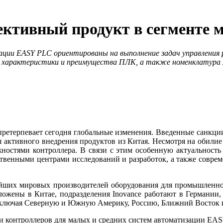
ективный продукт в сегменте 
ции EASY PLC ориентированы на выполнение задач управления 
ы характеристики и преимущества ПЛК, а также номенклатура 
претерпевает сегодня глобальные изменения. Введенные санкци
я активного внедрения продуктов из Китая. Несмотря на обилие
ностями контроллера. В связи с этим особенную актуальность
ственными центрами исследований и разработок, а также сов
нейших мировых производителей оборудования для промышленно
ложены в Китае, подразделения Inovance работают в Германи
, включая Северную и Южную Америку, Россию, Ближний Восток 
рии контроллеров для малых и средних систем автоматизации E