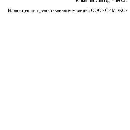
e-mail: inovance
@
simecs.ru
Иллюстрации предоставлены компанией ООО «СИМЭКС»