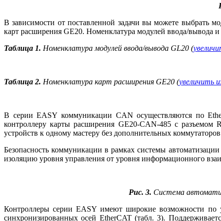
В зависимости от поставленной задачи вы можете выбрать м
карт расширения GE20. Номенклатура модулей ввода/вывода и к
Таблица 1.
Номенклатура модулей ввода/вывода GL20 (
увеличи
Таблица 2.
Номенклатура карт расширения GE20 (
увеличить 
В серии EASY коммуникации CAN осуществляются по Ethern
контроллеру карты расширения GE20‑CAN‑485 с разъемом R
устройств к одному мастеру без дополнительных коммутаторов
Безопасность коммуникации в рамках системы автоматизации 
изоляцию уровня управления от уровня информационного вза
Рис. 3.
Система автоматиза
Контроллеры серии EASY имеют широкие возможности по у
синхронизированных осей Ether­CAT (табл. 3). Поддерживае