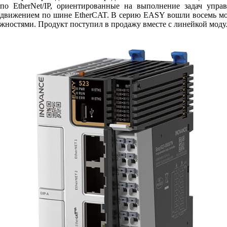
по EtherNet/IP, ориентированные на выполнение задач упра
 движением по ши­не EtherCAT. В серию EASY вошли восемь мод
жностями. Продукт поступил в продажу вместе с линейкой моду