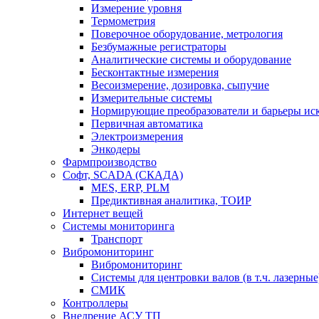
Измерение уровня
Термометрия
Поверочное оборудование, метрология
Безбумажные регистраторы
Аналитические системы и оборудование
Бесконтактные измерения
Весоизмерение, дозировка, сыпучие
Измерительные системы
Нормирующие преобразователи и барьеры ис
Первичная автоматика
Электроизмерения
Энкодеры
Фармпроизводство
Софт, SCADA (СКАДА)
MES, ERP, PLM
Предиктивная аналитика, ТОИР
Интернет вещей
Системы мониторинга
Транспорт
Вибромониторинг
Вибромониторинг
Системы для центровки валов (в т.ч. лазерные
СМИК
Контроллеры
Внедрение АСУ ТП