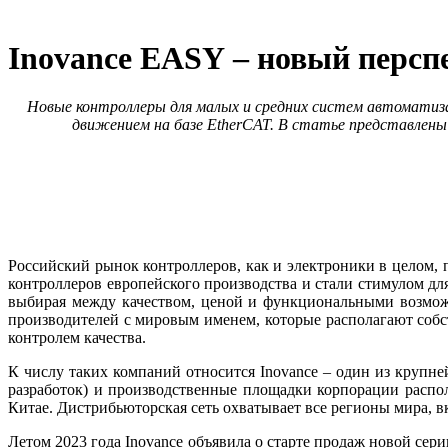
Inovance EASY – новый персп
Новые контроллеры для малых и средних систем автоматиза
движением на базе EtherCAT. В статье представлен
Российский рынок контроллеров, как и электроники в целом, 
контроллеров европейского производства и стали стимулом дл
выбирая между качеством, ценой и функциональными возмож
производителей с мировым именем, которые располагают соб
контролем качества.
К числу таких компаний относится Inovance – один из круп
разработок) и производственные площадки корпорации распо
Китае. Дистрибьюторская сеть охватывает все регионы ми­ра
Летом 2023 года Inovance объявила о старте продаж новой се