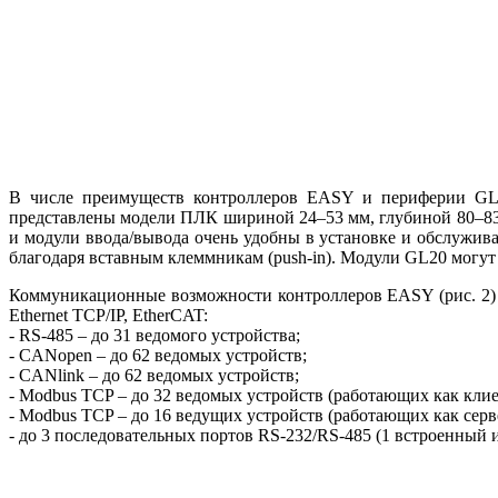
В числе преимуществ контроллеров EASY и периферии GL2
представлены модели ПЛК шириной 24–53 мм, глубиной 80–83
и модули ввода/вывода очень удобны в установке и обслужив
благодаря вставным клеммникам (push-in). Модули GL20 могут
Коммуникационные возможности контроллеров EASY (рис. 2) 
Ethernet TCP/IP, EtherCAT:
- RS‑485 – до 31 ведомого устройства;
- CANopen – до 62 ведомых уст­ройств;
- CANlink – до 62 ведомых уст­ройств;
- Modbus TCP – до 32 ведомых устройств (работающих как клие
- Modbus TCP – до 16 ведущих устройств (работающих как серв
- до 3 последовательных портов RS‑232/RS‑485 (1 встроенный 