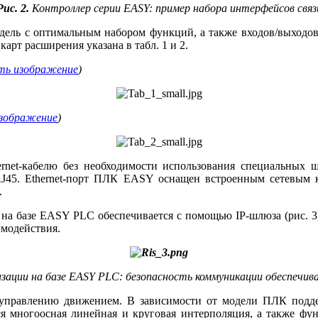
Рис. 2.
Контроллер серии EASY: пример набора интерфейсов связ
одель с оптимальным набором функций, а также входов/выходов
арт расширения указана в табл. 1 и 2.
ть изображение
)
изображение
)
et-кабелю без необходимости использования специальных ш
J45. Ethernet-порт ПЛК EASY оснащен встроенным сетевым
.
на ба­зе EASY PLC обеспечивается c помощью IP-шлюза (рис. 3
имодействия.
ции на базе EASY PLC: безопасность коммуникации обеспечив
правлению движением. В зависимости от модели ПЛК подде
тся многоосная линейная и круговая интерполяция, а также ф