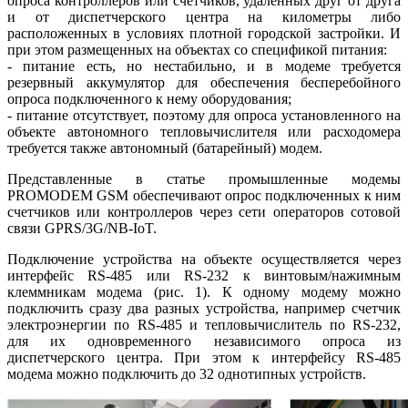
опроса контроллеров или счетчиков, удаленных друг от друга
и от диспетчерского центра на километры ли­бо
расположенных в условиях плотной городской застройки. И
при этом размещенных на объектах со спецификой питания:
- питание есть, но нестабильно, и в модеме требуется
резервный аккумулятор для обеспечения бесперебойного
опроса подключенного к не­му оборудования;
- питание отсутствует, поэтому для опроса установленного на
объекте автономного тепловычислителя или расходомера
требуется также автономный (батарейный) модем.
Представленные в статье промышленные модемы
PROMODEM GSM обеспечивают опрос подключенных к ним
счетчиков или контроллеров через сети операторов сотовой
связи GPRS/3G/NB-IoT.
Подключение устройства на объекте осуществляется через
интерфейс RS‑485 или RS‑232 к винтовым/нажимным
клеммникам модема (рис. 1). К одному модему можно
подключить сразу два разных устройства, например счетчик
электроэнергии по RS‑485 и тепловычислитель по RS‑232,
для их одновременного независимого опроса из
диспетчерского центра. При этом к интерфейсу RS‑485
модема можно подключить до 32 однотипных устройств.