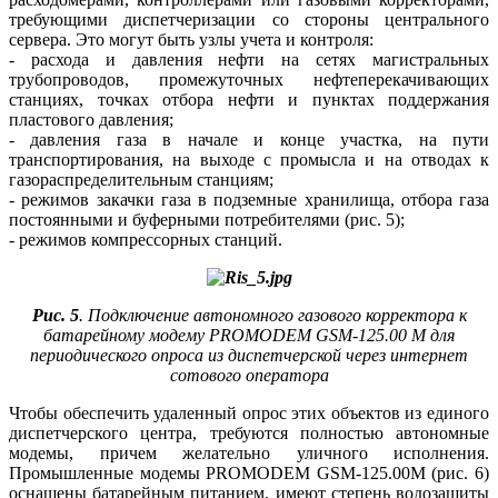
требующими диспетчеризации со стороны центрального
сервера. Это могут быть узлы учета и контроля:
- расхода и давления нефти на сетях магистральных
трубопроводов, промежуточных нефтеперекачивающих
станциях, точках отбора нефти и пунктах поддержания
пластового давления;
- давления газа в начале и конце участка, на пу­ти
транспортирования, на выходе с промысла и на отводах к
газораспределительным станциям;
- режимов закачки газа в подземные хранилища, отбора газа
постоянными и буферными потребителями (рис. 5);
- режимов компрессорных станций.
Рис. 5
. Подключение автономного газового корректора к
батарейному модему PROMODEM GSM‑125.00 М для
периодического опроса из диспетчерской через интернет
сотового оператора
Чтобы обеспечить удаленный опрос этих объектов из единого
диспетчерского центра, требуются полностью автономные
модемы, причем желательно уличного исполнения.
Промышленные модемы PROMODEM GSM-125.00М (рис. 6)
оснащены батарейным питанием, имеют степень водозащиты