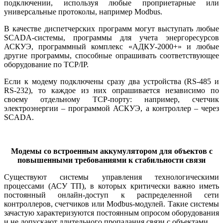
подключении, используя любые проприетарные или
универсальные протоколы, например Modbus.
В качестве диспетчерских программ могут выступать любые
SCADA-системы, программы для учета энергоресурсов
АСКУЭ, программный комплекс «АДКУ‑2000+» и любые
другие программы, способные опрашивать соответствующее
оборудование по TCP/IP.
Если к модему подключены сразу два устройства (RS‑485 и
RS‑232), то каждое из них опрашивается независимо по
своему отдельному TCP-порту: например, счетчик
электроэнергии – программой АСКУЭ, а контроллер – через
SCADA.
Модемы со встроенным аккумулятором для объектов с
повышенными требованиями к стабильности связи
Существуют системы управления технологическими
процессами (АСУ ТП), в которых критически важно иметь
постоянный онлайн-доступ к распределенной се­ти
контроллеров, счетчиков или Modbus-модулей. Такие системы
зачастую характеризуются постоянным опросом оборудования
и не допускают длительного пропадания связи с объектами.