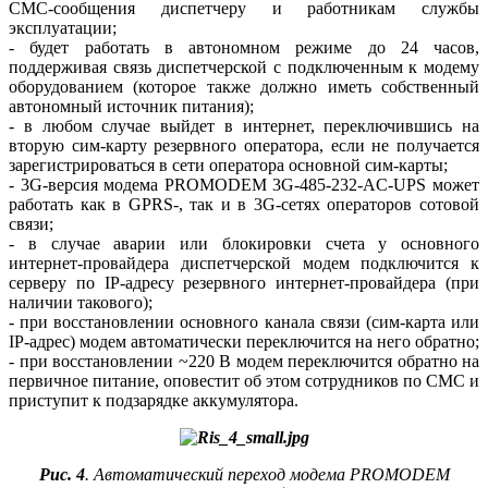
СМС-сообщения диспетчеру и работникам службы
эксплуатации;
- будет работать в автономном режиме до 24 часов,
поддерживая связь диспетчерской с подключенным к модему
оборудованием (которое также должно иметь собственный
автономный источник питания);
- в любом случае выйдет в интернет, переключившись на
вторую сим-карту резервного оператора, если не получается
зарегистрироваться в се­ти оператора основной сим-карты;
- 3G-версия модема PROMODEM 3G-485-232-AC-UPS может
работать как в GPRS-, так и в 3G-сетях операторов сотовой
связи;
- в случае аварии или блокировки счета у основного
интернет-провайдера диспетчерской модем подключится к
серверу по IP-адресу резервного интернет-провайдера (при
наличии такового);
- при восстановлении основного канала связи (сим-карта или
IP-адрес) модем автоматически переключится на него обратно;
- при восстановлении ~220 В модем переключится обратно на
первичное питание, оповестит об этом сотрудников по СМС и
приступит к подзарядке аккумулятора.
Рис. 4
. Автоматический переход модема PROMODEM