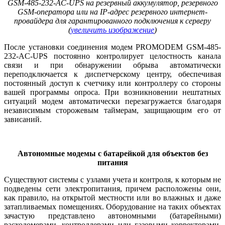
GSM‑485-232‑AC-UPS на резервный аккумулятор, резервного
GSM-оператора или на IP-адрес резервного интернет-
провайдера для гарантированного подключения к серверу
(
увеличить изображение
)
После установки соединения модем PROMODEM GSM‑485-
232‑AC-UPS постоянно контролирует целостность канала
связи и при обнаружении обрыва автоматически
переподключается к диспетчерскому центру, обеспечивая
постоянный доступ к счетчику или контроллеру со стороны
вашей программы опроса. При возникновении нештатных
ситуаций модем автоматически перезагружается благодаря
независимым сторожевым таймерам, защищающим его от
зависаний.
Автономные модемы с батарейкой для объектов без
питания
Существуют системы с узлами учета и контроля, к которым не
подведены се­ти электропитания, причем расположены они,
как правило, на открытой местности или во влажных и да­же
затапливаемых помещениях. Оборудование на таких объектах
зачастую представлено автономными (батарейными)
расходомерами, контроллерами или газовыми корректорами,