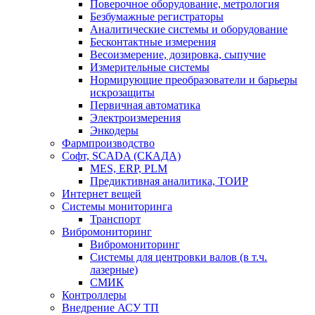
Поверочное оборудование, метрология
Безбумажные регистраторы
Аналитические системы и оборудование
Бесконтактные измерения
Весоизмерение, дозировка, сыпучие
Измерительные системы
Нормирующие преобразователи и барьеры
искрозащиты
Первичная автоматика
Электроизмерения
Энкодеры
Фармпроизводство
Софт, SCADA (СКАДА)
MES, ERP, PLM
Предиктивная аналитика, ТОИР
Интернет вещей
Системы мониторинга
Транспорт
Вибромониторинг
Вибромониторинг
Системы для центровки валов (в т.ч.
лазерные)
СМИК
Контроллеры
Внедрение АСУ ТП