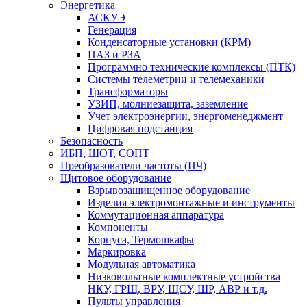
Энергетика
АСКУЭ
Генерация
Конденсаторные установки (КРМ)
ПАЗ и РЗА
Программно технические комплексы (ПТК)
Системы телеметрии и телемеханики
Трансформаторы
УЗИП, молниезащита, заземление
Учет электроэнергии, энергоменеджмент
Цифровая подстанция
Безопасность
ИБП, ШОТ, СОПТ
Преобразователи частоты (ПЧ)
Щитовое оборудование
Взрывозащищенное оборудование
Изделия электромонтажные и инструменты
Коммутационная аппаратура
Компоненты
Корпуса, Термошкафы
Маркировка
Модульная автоматика
Низковольтные комплектные устройства
НКУ, ГРЩ, ВРУ, ЩСУ, ШР, АВР и т.д.
Пульты управления