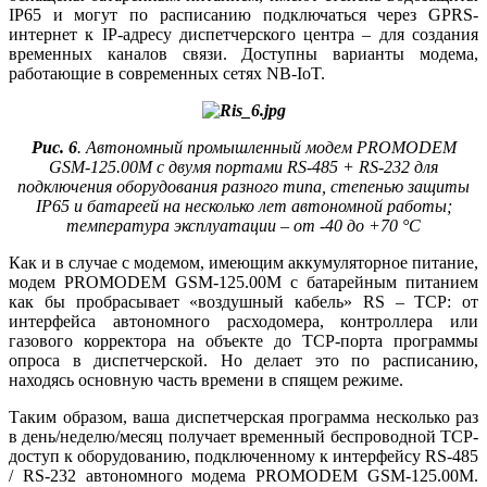
IP65 и могут по расписанию подключаться через GPRS-
интернет к IP-адресу диспетчерского центра – для создания
временных каналов связи. Доступны варианты модема,
работающие в современных сетях NB-IoT.
Рис. 6
. Автономный промышленный модем PROMODEM
GSM‑125.00М с двумя портами RS‑485 + RS‑232 для
подключения оборудования разного типа, степенью защиты
IP65 и батареей на несколько лет автономной работы;
температура эксплуатации – от -40 до +70 °C
Как и в случае с модемом, имеющим аккумуляторное питание,
модем PROMODEM GSM‑125.00М с батарейным питанием
как бы пробрасывает «воздушный кабель» RS – TCP: от
интерфейса автономного расходомера, контроллера или
газового корректора на объекте до TCP-порта программы
опроса в диспетчерской. Но делает это по расписанию,
находясь основную часть времени в спящем режиме.
Таким образом, ваша диспетчерская программа несколько раз
в день/неделю/месяц получает временный беспроводной TCP-
доступ к оборудованию, подключенному к интерфейсу RS‑485
/ RS‑232 автономного модема PROMODEM GSM‑125.00М.