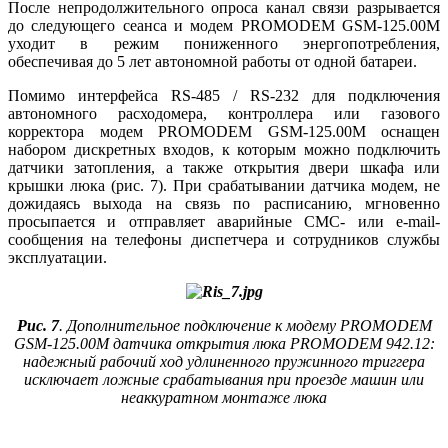
После непродолжительного опроса канал связи разрывается
до следующего сеанса и модем PROMODEM GSM‑125.00М
уходит в режим пониженного энергопотребления,
обеспечивая до 5 лет автономной работы от одной батареи.
Помимо интерфейса RS‑485 / RS‑232 для подключения
автономного расходомера, контроллера или газового
корректора модем PROMODEM GSM‑125.00М оснащен
набором дискретных входов, к которым можно подключить
датчики затопления, а также открытия двери шкафа или
крышки лю­ка (рис. 7). При срабатывании датчика модем, не
дожидаясь выхода на связь по расписанию, мгновенно
просыпается и отправляет аварийные СМС- или e‑mail-
сообщения на телефоны диспетчера и сотрудников службы
эксплуатации.
Рис. 7
. Дополнительное подключение к модему PROMODEM
GSM‑125.00М датчика открытия люка PROMODEM 942.12:
надежный рабочий ход удлиненного пружинного триггера
исключает ложные срабатывания при проезде машин или
неаккуратном монтаже люка