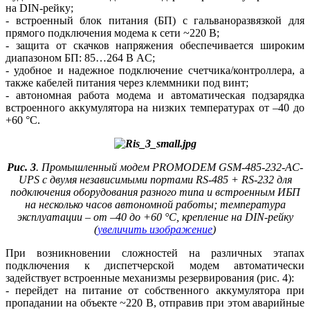
на DIN-рейку;
- встроенный блок питания (БП) с гальваноразвязкой для
прямого подключения модема к се­ти ~220 В;
- защита от скачков напряжения обеспечивается широким
диапазоном БП: 85…264 В AC;
- удобное и надежное подключение счетчика/контроллера, а
также кабелей питания через клеммники под винт;
- автономная работа модема и автоматическая подзарядка
встроенного аккумулятора на низких температурах от –40 до
+60 °C.
Рис. 3
. Промышленный модем PROMODEM GSM‑485-232‑AC-
UPS с двумя независимыми портами RS‑485 + RS‑232 для
подключения оборудования разного типа и встроенным ИБП
на несколько часов автономной работы; температура
эксплуатации – от –40 до +60 °C, крепление на DIN-рейку
(
увеличить изображение
)
При возникновении сложностей на различных этапах
подключения к диспетчерской модем автоматически
задействует встроенные механизмы резервирования (рис. 4):
- перейдет на питание от собственного аккумулятора при
пропадании на объекте ~220 В, отправив при этом аварийные