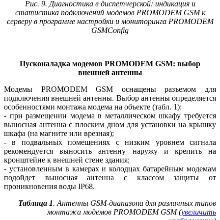
Рис. 9. Диагностика в диспетчерской: индикация и
статистика подключений модемов PROMODEM GSM к
серверу в программе настройки и мониторинга PROMODEM
GSMConfig
Пусконаладка модемов PROMODEM GSM: выбор
внешней антенны
Модемы PROMODEM GSM оснащены разъемом для
подключения внешней антенны. Выбор антенны определяется
особенностями монтажа модема на объекте (табл. 1):
- при размещении модема в металлическом шкафу требуется
выносная антенна с плоским дном для установки на крышку
шкафа (на магните или врезная);
- в подвальных помещениях с низким уровнем сигнала
рекомендуется выносить антенну наружу и крепить на
кронштейне к внешней стене здания;
- установленным в камерах и колодцах батарейным модемам
подойдет выносная антенна с классом защиты от
проникновения во­ды IP68.
Таблица 1
. Антенны GSM-диапазона для различных типов
монтажа модемов PROMODEM GSM (
увеличить