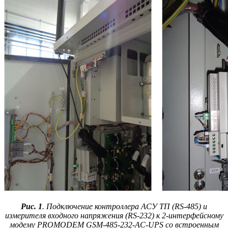
Рис. 1
. Подключение контроллера АСУ ТП (RS‑485) и
измерителя входного напряжения (RS‑232) к 2‑интерфейсному
модему PROMODEM GSM‑485-232‑AC-UPS со встроенным