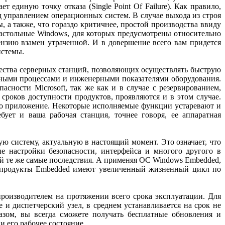
единую точку отказа (Single Point Of Failure). Как правило,
д управлением операционных систем. В случае выхода из строя
 а также, что гораздо критичнее, простой производства ввиду
астольные Windows, для которых предусмот­рены относительно
ензию взамен утраченной. И в довершение всего вам придется
истемы.
ества серверных станций, позволяющих осуществлять быструю
нными процессами и инженерными показателями оборудования.
сности Microsoft, так же как и в случае с резервированием,
роков доступности продуктов, проявляются и в этом случае.
мо приложение. Некоторые исполняемые функции устаревают и
ует и ваша рабочая станция, точнее говоря, ее аппаратная
ю систему, актуальную в настоящий момент. Это означает, что
е настройки безопасности, интерфейса и многого другого в
ой те же самые последствия. А применяя ОС Windows Embedded,
к продукты Embedded имеют увеличенный жизненный цикл по
роизводителем на протяжении всего срока эксплуатации. Для
 и диспетчерский узел, в среднем устанавливается на срок не
азом, вы всегда сможете получать бесплатные обновления и
 его рабочее состояние.