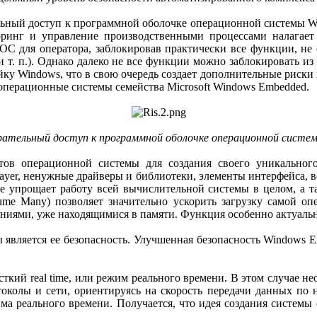
тельный доступ к программной оболочке операционной системы 
ринг и управление производственными процессами налагае
ОС для оператора, заблокировав практически все функции, не 
 т. п.). Однако далеко не все функции можно заблокировать и
 Windows, что в свою очередь создает дополнительные риски и
 операционные системы семейства Microsoft Windows Embedded.
ательный доступ к программной оболочке операционной систе
в операционной системы для создания своего уникального
a Player, ненужные драйверы и библиотеки, элементы интерфейса,
е упрощает работу всей вычислительной системы в целом, а т
ume Many) позволяет значительно ускорить загрузку самой о
жениями, уже находящимися в памяти. Функция особенно актуаль
 является ее безопасность. Улучшенная безопасность Windows 
ткий real time, или режим реального времени. В этом случае н
колы и сети, ориентируясь на скорость передачи данных по н
а реального времени. Получается, что идея создания системы