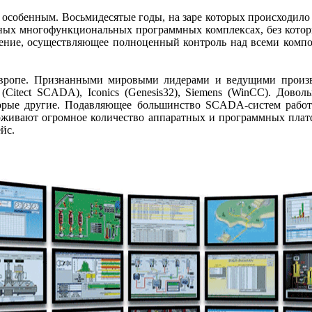
особенным. Восьмидесятые годы, на заре которых происходило з
ных многофункциональных программных комплексах, без котор
шение, осуществляющее полноценный контроль над всеми компон
опе. Признанными мировыми лидерами и ведущими производ
ric (Citect SCADA), Iconics (Genesis32), Siemens (WinCC). До
торые другие. Подавляющее большинство SCADA-систем работа
ерживают огромное количество аппаратных и программных пла
йс.