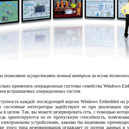
ы позволяют осуществлять полный контроль за всеми технолог
но применять операционные системы семейства Windows Embedded
ения встраиваемых операционных систем.
ступность каждой последующей версии Windows Embedded на ры
 системные интеграторы задействуют ее при реализации про
мы в целом. Так, вы можете резервировать сеть, с помощью кото
едь ориентируются на ее пропускную способность, помехозащ
ми электронными устройствами, какими бы видимыми преимущес
ие этого типа резервирования ограждает от потери данных и у