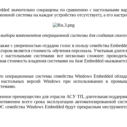
dded значительно сокращены по сравнению с настольными вариа
ионной системы на каждое устройство отсутствует), а его настр
ыбора компонентов операционной системы для создания своего 
 также с уверенностью отдадим голос в пользу семейства Embedd
ктором является стоимость обучения персонала. Учитывая длите
с настольными системами все несколько сложнее: проводить
ная стоимость владения системами на базе Embedded оказываетс
 что операционные системы семейства Windows Embedded облад
 настольных версий Windows при использовании в промышл
стемами.
ценное преимущество для отрасли АСУ ТП, длительная поддержка
отяжении всего срока эксплуатации автоматизированной сист
ОС семейства Windows Embedded будут прекрасным инструмент