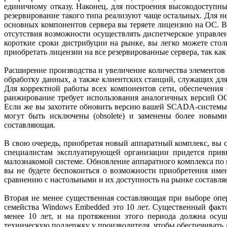
единичному отказу. Наконец, для построения высокодоступных
резервирование такого типа реализуют чаще остальных. Для н
основных компонентов сервера вы теряете лицензию на ОС. Во
отсутствия возможности осуществлять диспетчерское управле
короткие сроки дистрибуции на рынке, вы легко можете стол
приобретать лицензии на все резервированные сервера, так к
Расширение производства и увеличение количества элементо
обработку данных, а также клиентских станций, служащих д
Для корректной работы всех компонентов сети, обеспечения 
ранжирование требует использования аналогичных версий ОС
Если же вы захотите обновить версию вашей SCADA-системы 
могут быть исключены (obsolete) и заменены более новыми
составляющая.
В свою очередь, приобретая новый аппаратный комплекс, вы с
специалистам эксплуатирующей организации придется привы
малознакомой системе. Обновление аппаратного комплекса по 
вы не будете беспокоиться о возможности приобретения им
сравнению с настольными и их доступность на рынке составляе
Вторая не менее существенная составляющая при выборе опе
семейства Windows Embedded это 10 лет. Существенный фактор
менее 10 лет, и на протяжении этого периода должна осущ
техническую поддержку у производителя, чтобы обеспечивать 