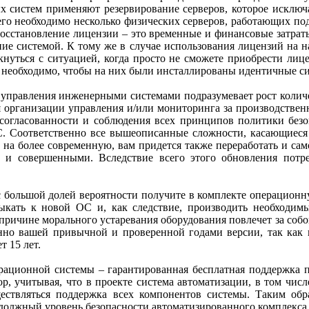
 систем применяют резервирование серверов, которое исключает 
его необходимо несколько физических серверов, работающих по
сстановление лицензии – это временные и финансовые затраты,
ние системой. К тому же в случае использования лицензий на н
кнуться с ситуацией, когда просто не сможете приобрести лиц
ак необходимо, чтобы на них были инсталлированы идентичные с
в управления инженерными системами подразумевает рост колич
ля организации управления и/или мониторинга за производстве
согласованности и соблюдения всех принципов политики безопа
. Соответственно все вышеописанные сложности, касающиеся с
на более современную, вам придется также переработать и са
 и совершенными. Вследствие всего этого обновления потреб
 большой долей вероятности получите в комплекте операционну
кать к новой ОС и, как следствие, производить необходимы
причине морального устаревания оборудования повлечет за соб
енно вашей привычной и проверенной годами версии, так ка
т 15 лет.
рационной системы – гарантированная бесплатная поддержка п
, учитывая, что в проекте система автоматизации, в том числе
ествляться поддержка всех компонентов системы. Таким обр
должный уровень безопасности автоматизированного комплекса и