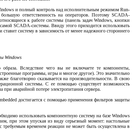
Windows и полный контроль над исполнительным режимом Run-
т большую ответственность на операторов. Поэтому SCADA-
относящиеся к работе системы (панель задач Windows, кнопки
з самой SCADA-системы. Ввиду этого приходится использовать
 ставит систему в зависимость от менее надежного стороннего
мы Windows
 образа. Вследствие чего вы не включаете те компоненты,
 встроенные программы, игры и многое другое). Это значительно
акже благотворно сказывается на производительности. В свою
перационной системы. С ее помощью существует возможность
на при аварийной потере электропитания сервера.
Embedded достигается с помощью применения фильтров защиты
еобходимо использовать компонентную систему на базе Windows
им, при этом упуская из виду серьезный момент: настольные
 с требуемым временем реакции не может быть осуществлена в