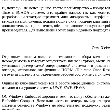
И, пожалуй, не менее ценное третье преимущество – избира
Time в SCADA-системе. Это крайне важно, так как монито
разработчики зачастую стремятся минимизировать интерфейс 
выхода из приложения, всплывающие окна, горячие клавиши и
дополнительные приложения, обеспечивающие тонкую настройку
производителя. Для выполнения этих задач идеально подходят
Рис.
Избир
Огромным плюсом является возможность выбора компоненто
необходимость в которых отсутствует (Internet Explorer, Medi
уменьшает размер самой операционной системы и в результат
очередь, использование функции HORM (Hibirnate Once Res
загрузить систему в определенное рабочее состояние с прило
Одним из ключевых моментов в работе операционной системы
от записи на уровне системы: UWF, EWF, FBWF.
ОС Windows Embedded хороши и тем, что могут обеспечить жес
Embedded Compact. Довольно часто инженеры выбирают прото
системы семейства Windows не обеспечивают поддержку режим
полной мере.