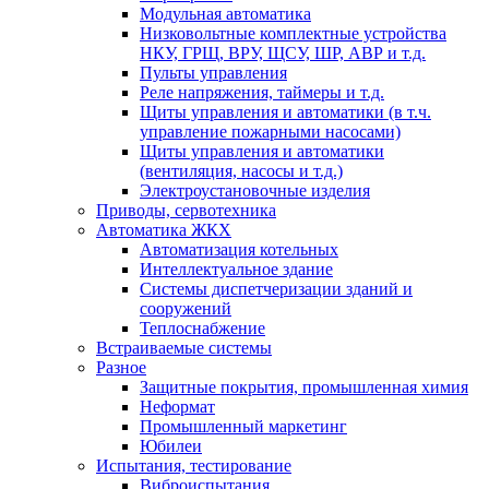
Модульная автоматика
Низковольтные комплектные устройства
НКУ, ГРЩ, ВРУ, ЩСУ, ШР, АВР и т.д.
Пульты управления
Реле напряжения, таймеры и т.д.
Щиты управления и автоматики (в т.ч.
управление пожарными насосами)
Щиты управления и автоматики
(вентиляция, насосы и т.д.)
Электроустановочные изделия
Приводы, сервотехника
Автоматика ЖКХ
Автоматизация котельных
Интеллектуальное здание
Системы диспетчеризации зданий и
сооружений
Теплоснабжение
Встраиваемые системы
Разное
Защитные покрытия, промышленная химия
Неформат
Промышленный маркетинг
Юбилеи
Испытания, тестирование
Виброиспытания