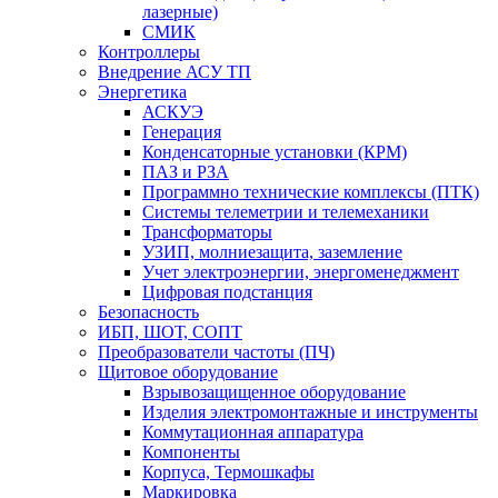
лазерные)
СМИК
Контроллеры
Внедрение АСУ ТП
Энергетика
АСКУЭ
Генерация
Конденсаторные установки (КРМ)
ПАЗ и РЗА
Программно технические комплексы (ПТК)
Системы телеметрии и телемеханики
Трансформаторы
УЗИП, молниезащита, заземление
Учет электроэнергии, энергоменеджмент
Цифровая подстанция
Безопасность
ИБП, ШОТ, СОПТ
Преобразователи частоты (ПЧ)
Щитовое оборудование
Взрывозащищенное оборудование
Изделия электромонтажные и инструменты
Коммутационная аппаратура
Компоненты
Корпуса, Термошкафы
Маркировка