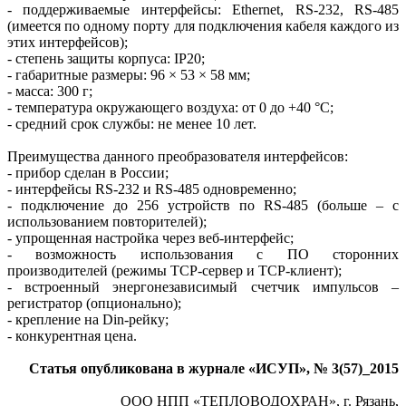
- поддерживаемые интерфейсы: Ethernet, RS‑232, RS‑485
(имеется по одному порту для подключения кабеля каждого из
этих интерфейсов);
- степень защиты корпуса: IP20;
- габаритные размеры: 96 × 53 × 58 мм;
- масса: 300 г;
- температура окружающего воздуха: от 0 до +40 °C;
- средний срок службы: не менее 10 лет.
Преимущества данного преобразователя интерфейсов:
- прибор сделан в России;
- интерфейсы RS‑232 и RS‑485 одновременно;
- подключение до 256 устройств по RS‑485 (больше – с
использованием повторителей);
- упрощенная настройка через веб-интерфейс;
- возможность использования с ПО сторонних
производителей (режимы TCP-сервер и TCP-клиент);
- встроенный энергонезависимый счетчик импульсов –
регистратор (опционально);
- крепление на Din-рейку;
- конкурентная цена.
Статья опубликована в журнале «ИСУП», № 3(57)_2015
ООО НПП «ТЕПЛОВОДОХРАН», г. Рязань,