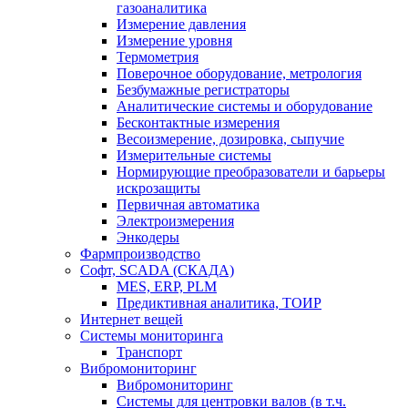
газоаналитика
Измерение давления
Измерение уровня
Термометрия
Поверочное оборудование, метрология
Безбумажные регистраторы
Аналитические системы и оборудование
Бесконтактные измерения
Весоизмерение, дозировка, сыпучие
Измерительные системы
Нормирующие преобразователи и барьеры
искрозащиты
Первичная автоматика
Электроизмерения
Энкодеры
Фармпроизводство
Софт, SCADA (СКАДА)
MES, ERP, PLM
Предиктивная аналитика, ТОИР
Интернет вещей
Системы мониторинга
Транспорт
Вибромониторинг
Вибромониторинг
Системы для центровки валов (в т.ч.