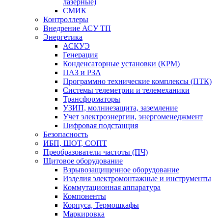
лазерные)
СМИК
Контроллеры
Внедрение АСУ ТП
Энергетика
АСКУЭ
Генерация
Конденсаторные установки (КРМ)
ПАЗ и РЗА
Программно технические комплексы (ПТК)
Системы телеметрии и телемеханики
Трансформаторы
УЗИП, молниезащита, заземление
Учет электроэнергии, энергоменеджмент
Цифровая подстанция
Безопасность
ИБП, ШОТ, СОПТ
Преобразователи частоты (ПЧ)
Щитовое оборудование
Взрывозащищенное оборудование
Изделия электромонтажные и инструменты
Коммутационная аппаратура
Компоненты
Корпуса, Термошкафы
Маркировка