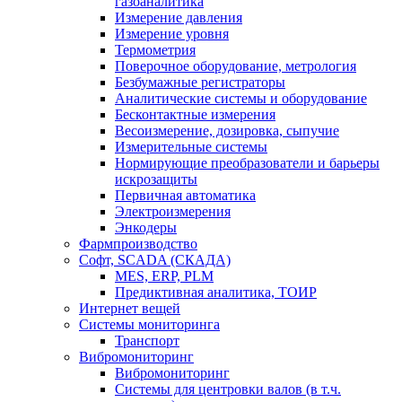
газоаналитика
Измерение давления
Измерение уровня
Термометрия
Поверочное оборудование, метрология
Безбумажные регистраторы
Аналитические системы и оборудование
Бесконтактные измерения
Весоизмерение, дозировка, сыпучие
Измерительные системы
Нормирующие преобразователи и барьеры
искрозащиты
Первичная автоматика
Электроизмерения
Энкодеры
Фармпроизводство
Софт, SCADA (СКАДА)
MES, ERP, PLM
Предиктивная аналитика, ТОИР
Интернет вещей
Системы мониторинга
Транспорт
Вибромониторинг
Вибромониторинг
Системы для центровки валов (в т.ч.