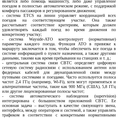
является либо помощь машинисту, либо даже управление
поездом в полностью автоматическом режиме, с поддержкой
комфорта пассажиров и регулированием движения;
- система ETCS на линии управляет координацией всех
поездов на соответствующем участке. Она также
рассчитывает соответствие критериям, которым должен
удовлетворять каждый поезд во время движения по
конкретному участку;
- система Wayside-ATO контролирует (нормативные)
параметры каждого поезда. Функция ATO в привязке к
маршруту заключается в том, чтобы обеспечить все поезда в
системе информацией о пункте назначения, а также другими
данными, такими как время пребывания на станциях и т. д.;
- центральная система связи CBTC определяет цифровую
сетевую систему радиосвязи с использованием антенн или
фидерных кабелей для двунаправленной связи между
путевыми системами и поездами. Часто используется полоса
частот 2,4 ГГц (например, Wi-Fi), хотя могут применяться и
альтернативные частоты, такие как 900 МГц (США), 5,8 ГГц
или другие лицензированные полосы частот;
- система автоматического наблюдения (supervision)
интегрирована с большинством приложений CBTC. Ее
основная задача – выступать в качестве связующего звена,
интерфейса, между оператором и системой, а также управлять
трафиком в соответствии с конкретными нормативными