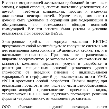
В связи с возрастающей жесткостью требований (в том числе
закона), с одной стороны, система постоянно усложняется, а с
другой – требуется комплексная, простая и надежная
диагностика неисправностей. Кроме того, компоненты
должны быть удобными в обращении для модернизации и
обслуживания, по возможности обладая понятной
коммутацией. Все эти аспекты были учтены и успешно
реализованы при разработке HeiSys.
Электронные крейты и корпуса компании HEITEC
представляют собой масштабируемые корпусные системы как
для размещения электроники в 19‑дюймовой стойке, так и в
настольном исполнении. При этом, не ограничиваясь
широким ассортиментом (с которым можно ознакомиться по
каталогу), компания предлагает услуги в разработке и
реализации специальных решений различного уровня
сложности: от передних панелей с индивидуальной
маркировкой и перфорацией до комплектных шасси VME,
cPCI и кросс‑плат особой разработки. Гибкий подход при
реализации проектов, в том числе по части ценообразования,
предполагающий предоставление проектных скидок,
характеризует HEITEC как надежного поставщика решений
формата «евромеханика»: от компонента до системы.
ООО «Риттал» – ведущий поставщик систем