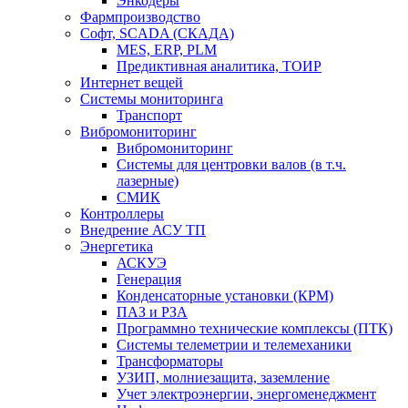
Энкодеры
Фармпроизводство
Софт, SCADA (СКАДА)
MES, ERP, PLM
Предиктивная аналитика, ТОИР
Интернет вещей
Системы мониторинга
Транспорт
Вибромониторинг
Вибромониторинг
Системы для центровки валов (в т.ч.
лазерные)
СМИК
Контроллеры
Внедрение АСУ ТП
Энергетика
АСКУЭ
Генерация
Конденсаторные установки (КРМ)
ПАЗ и РЗА
Программно технические комплексы (ПТК)
Системы телеметрии и телемеханики
Трансформаторы
УЗИП, молниезащита, заземление
Учет электроэнергии, энергоменеджмент