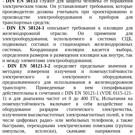
-
DIN EN 50153
служит для защиты человека от поражения
электрическим током. Он устанавливает требования, которые
производители должны учитывать при проектировании и
производстве электрооборудования и приборов для
транспортных средств;
-
DIN EN 50124-1
описывает требования к изоляции для
железнодорожной отрасли. Он применим для
электрооборудования, используемого в системах СЦБ,
подвижных составах и стационарных железнодорожных
системах. Координация изоляции касается выбора,
определения размеров и размещения изоляции как внутри, так
и между элементами электрооборудования;
-
DIN EN 50121-3-2
определяет предельные значения и
методику измерения излучения и помехоустойчивости
электрического и электронного оборудования,
предназначенного для использования в железнодорожном
транспорте. Приведенные в нем спецификации
действительны в сочетании с DIN EN 50121-1 (VDE 0115-121-
1) и для диапазона частот от 0 до 400 ГГц. Испытания на
помехоустойчивость включают в себя воздействие на
оборудование разрядом статического электричества,
излучением высокочастотных электромагнитных полей, в том
числе цифровых радио- или мобильных телефонов, а также
быстрыми, переходными электрическими помехами (группы
импульсов, всплески), скачками напряжения и