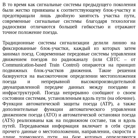
В то время как сигнальные системы предыдущего поколения
были жестко привязаны к соответствующему блок-участку и
предотвращали лишь двойную занятость участка пути,
современные сигнальные системы благодаря технологии
радиосвязи отличаются большей гибкостью и отражают
точное положение поезда.
Традиционные системы сигнализации делили линию на
фиксированные блок-участки, каждый из которых затем
занимал поезд. Современные передовые системы управления
движением поездов по радиоканалу (или CBTC – от
Communication-based Train Control) опираются на принцип
подвижных блок-участков движения. Такие решения
базируются на высокоточном определении местоположения
поезда и непрерывной высокопроизводительной
двунаправленной передаче данных между поездами и
инфраструктурой. Поезда непрерывно сообщают о своем
состоянии системам, установленным вдоль пути (на обочине).
Функции автоматической защиты поезда (ATP), а также
дополнительные функции автоматического управления
движением поезда (ATO) и автоматической остановки поезда
(ATS) реализованы как на подвижном составе, так и вдоль
путей. Передаваемая информация включает в себя среди
прочего данные о местоположении, направлении, скорости и
длине тормозного пути, на базе которых определяются