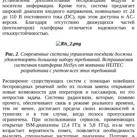
установлены дополнительные беспроводные модули и
носители информации. Кроме того, система предлагает
широкий диапазон входного напряжения, номинально от 24
до 110 В постоянного тока (DC), при этом доступна и AC-
версия. Благодаря отсутствию движущихся частей
(вентиляторов) платформа отличается надежностью и
отказоустойчивостью.
Рис. 2
. Современные системы управления поездами должны
удовлетворять большому набору требований. Встраиваемая
системная платформа HeiSys от компании HEITEC
разработана с учетом всех этих требований
Расширение существующих систем с помощью новейших
беспроводных решений либо их полная замена открывают
новые возможности для операторов и пассажиров, но это
непростая задача. Системы радиосвязи, которые, помимо
прочего, обеспечивают связь в режиме реального времени,
тем не менее, достигают предела своих возможностей в
туннелях и в том случае, когда полоса пропускания
ограничена. При использовании сервисов, применяющих
открытые ISM-диапазоны (2,4 ГГц и 5,8 ГГц), из-за чего
возрастает вероятность помех, появляется необходимость
выделять специальные частотные диапазоны. Поэтому, в