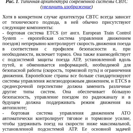
Рис. 1
. Типичная архитектура современной системы CBTC
(
увеличить изображение
)
Хотя в конкретном случае архитектура CBTC всегда зависит
от технического подхода, в ней обычно присутствуют
следующие компоненты:
- бортовая система ETCS (от англ. European Train Control
System – европейская система управления движением
поездов) непрерывно контролирует скорость движения поезда
в соответствии с профилем безопасности и, при
необходимости, включает тормоз. Она также взаимодействует
с подсистемой защиты поезда ATP, установленной вдоль
путей, и обменивается информацией, необходимой для
безопасной работы (скорость, тормозной путь) и ограничения
движения. Европейские страны все больше стандартизируют
системы управления железнодорожным движением, и ETCS в
среднесрочной перспективе должна заменить различные
другие типы систем. Она обеспечивает бόльшую
безопасность, управление поездом по радиоканалу и в
будущем должна поддерживать режим движения на
автопилоте;
- бортовая система управления движением ATO
автоматически контролирует тяговое и тормозное усилие,
чтобы удерживать поезд на скорости ниже максимальной,
установленной подсистемой ATP. Ее основной задачей