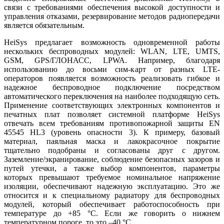
связи с требованиями обеспечения высокой доступности и
управления отказами, резервирование методов радиопередачи
является обязательным.
HeiSys предлагает возможность одновременной работы
нескольких беспроводных модулей: WLAN, LTE, UMTS,
GSM, GPS/ГЛОНАСС, LPWA. Например, благодаря
использованию до восьми сим-карт от разных LTE-
операторов появляется возможность реализовать гибкое и
надежное беспроводное подключение посредством
автоматического переключения на наиболее подходящую сеть.
Применение соответствующих электронных компонентов и
печатных плат позволяет системной платформе HeiSys
отвечать всем требованиям противопожарной защиты EN
45545 HL3 (уровень опасности 3). К примеру, базовый
материал, паяльная маска и лакокрасочное покрытие
тщательно подобраны и согласованы друг с другом.
Заземление/экранирование, соблюдение безопасных зазоров и
путей утечки, а также выбор компонентов, параметры
которых превышают требуемое номинальное напряжение
изоляции, обеспечивают надежную эксплуатацию. Это же
относится и к специальному радиатору для беспроводных
модулей, который обеспечивает работоспособность при
температуре до +85 °C. Если же говорить о нижнем
температурном пороге, то это –40 °C.