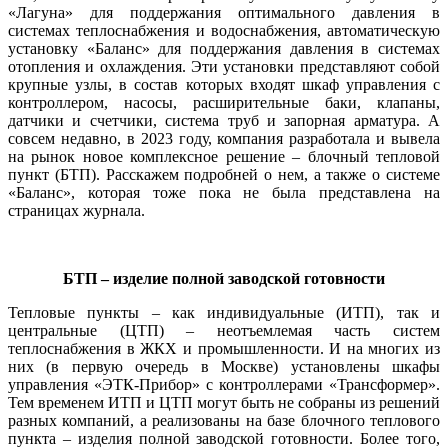
«Лагуна» для поддержания оптимального давления в
системах теплоснабжения и водоснабжения, автоматическую
установку «Баланс» для поддержания давления в системах
отопления и охлаждения. Эти установки представляют собой
крупные узлы, в состав которых входят шкаф управления с
контроллером, насосы, расширительные ба­ки, клапаны,
датчики и счетчики, система труб и запорная арматура. А
совсем недавно, в 2023 го­ду, компания разработала и вывела
на рынок новое комплексное решение – блочный тепловой
пункт (БТП). Расскажем подробней о нем, а также о системе
«Баланс», которая то­же по­ка не бы­ла представлена на
страницах журнала.
БТП – изделие полной заводской готовности
Тепловые пункты – как индивидуальные (ИТП), так и
центральные (ЦТП) – неотъемлемая часть систем
теплоснабжения в ЖКХ и промышленности. И на многих из
них (в первую очередь в Москве) установлены шкафы
управления «ЭТК-Прибор» с контроллерами «Трансформер».
Тем временем ИТП и ЦТП могут быть не собраны из решений
разных компаний, а реализованы на ба­зе блочного теплового
пункта – изделия полной заводской готовности. Более то­го,