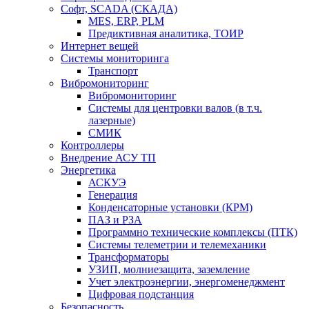
Софт, SCADA (СКАДА)
MES, ERP, PLM
Предиктивная аналитика, ТОИР
Интернет вещей
Системы мониторинга
Транспорт
Вибромониторинг
Вибромониторинг
Системы для центровки валов (в т.ч.
лазерные)
СМИК
Контроллеры
Внедрение АСУ ТП
Энергетика
АСКУЭ
Генерация
Конденсаторные установки (КРМ)
ПАЗ и РЗА
Программно технические комплексы (ПТК)
Системы телеметрии и телемеханики
Трансформаторы
УЗИП, молниезащита, заземление
Учет электроэнергии, энергоменеджмент
Цифровая подстанция
Безопасность