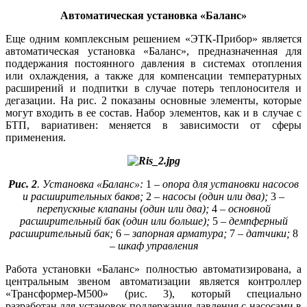
Автоматическая установка «Баланс»
Еще одним комплексным решением «ЭТК-Прибор» является
автоматическая установка «Баланс», предназначенная для
поддержания постоянного давления в системах отопления
или охлаждения, а также для компенсации температурных
расширений и подпитки в случае потерь теплоносителя и
дегазации. На рис. 2 показаны основные элементы, которые
могут входить в ее состав. Набор элементов, как и в случае с
БТП, вариативен: меняется в зависимости от сферы
применения.
Рис. 2
. Установка «Баланс»:
1
– опора для установки насосов
и расширительных баков;
2
– насосы (один или два);
3
–
перепускные клапаны (один или два);
4
– основной
расширительный бак (один или больше);
5
– демпферный
расширительный бак;
6
– запорная арматура;
7
– датчики;
8
– шкаф управления
Работа установки «Баланс» полностью автоматизирована, а
центральным звеном автоматизации является контроллер
«Трансформер-М500» (рис. 3), который специально
разработан для установок поддержания давления с насосами в