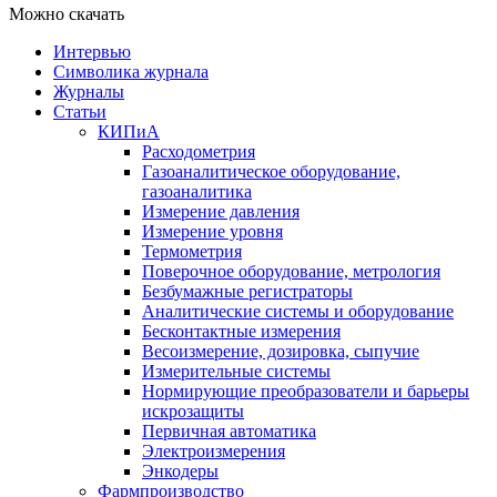
Можно скачать
Интервью
Символика журнала
Журналы
Статьи
КИПиА
Расходометрия
Газоаналитическое оборудование,
газоаналитика
Измерение давления
Измерение уровня
Термометрия
Поверочное оборудование, метрология
Безбумажные регистраторы
Аналитические системы и оборудование
Бесконтактные измерения
Весоизмерение, дозировка, сыпучие
Измерительные системы
Нормирующие преобразователи и барьеры
искрозащиты
Первичная автоматика
Электроизмерения
Энкодеры
Фармпроизводство