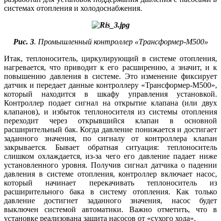
системах отопления и холодоснабжения.
Рис. 3
. Промышленный контроллер «Трансформер-М500»
Итак, теплоноситель, циркулирующий в системе отопления,
нагревается, что приводит к его расширению, а значит, и к
повышению давления в системе. Это изменение фиксирует
датчик и передает данные контроллеру «Трансформер-М500»,
который находится в шкафу управления установкой.
Контроллер подает сигнал на открытие клапана (или двух
клапанов), и избыток теплоносителя из системы отопления
переходит через открывшийся клапан в основной
расширительный бак. Когда давление понижается и достигает
заданного значения, по сигналу от контроллера клапан
закрывается. Бывает обратная ситуация: теплоноситель
слишком охлаждается, из-за че­го его давление падает ни­же
установленного уровня. Получив сигнал датчика о падении
давления в системе отопления, контроллер включает насос,
который начинает перекачивать теплоноситель из
расширительного ба­ка в систему отопления. Как только
давление достигнет заданного значения, насос будет
выключен системой автоматики. Важно отметить, что в
установке реализована защита насосов от «сухого хода».