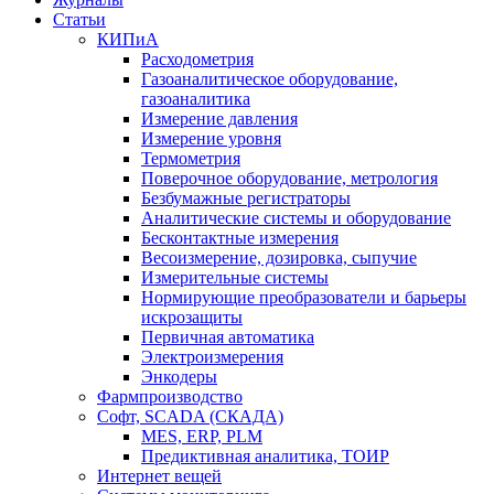
Статьи
КИПиА
Расходометрия
Газоаналитическое оборудование,
газоаналитика
Измерение давления
Измерение уровня
Термометрия
Поверочное оборудование, метрология
Безбумажные регистраторы
Аналитические системы и оборудование
Бесконтактные измерения
Весоизмерение, дозировка, сыпучие
Измерительные системы
Нормирующие преобразователи и барьеры
искрозащиты
Первичная автоматика
Электроизмерения
Энкодеры
Фармпроизводство
Софт, SCADA (СКАДА)
MES, ERP, PLM
Предиктивная аналитика, ТОИР
Интернет вещей