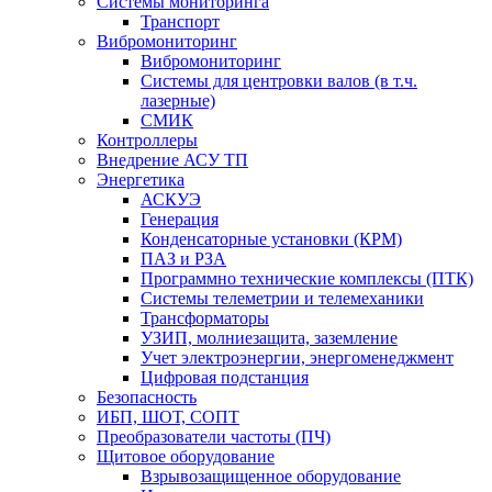
Системы мониторинга
Транспорт
Вибромониторинг
Вибромониторинг
Системы для центровки валов (в т.ч.
лазерные)
СМИК
Контроллеры
Внедрение АСУ ТП
Энергетика
АСКУЭ
Генерация
Конденсаторные установки (КРМ)
ПАЗ и РЗА
Программно технические комплексы (ПТК)
Системы телеметрии и телемеханики
Трансформаторы
УЗИП, молниезащита, заземление
Учет электроэнергии, энергоменеджмент
Цифровая подстанция
Безопасность
ИБП, ШОТ, СОПТ
Преобразователи частоты (ПЧ)
Щитовое оборудование
Взрывозащищенное оборудование