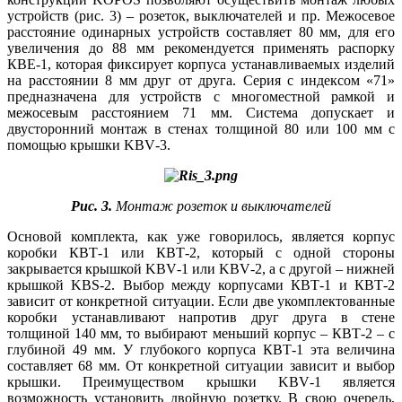
устройств (рис. 3) – розеток, выключателей и пр. Межосевое
расстояние одинарных устройств составляет 80 мм, для его
увеличения до 88 мм рекомендуется применять распорку
КВЕ‑1, которая фиксирует корпуса устанавливаемых изделий
на расстоянии 8 мм друг от друга. Серия с индексом «71»
предназначена для устройств с многоместной рамкой и
межосевым расстоянием 71 мм. Система допускает и
двусторонний монтаж в стенах толщиной 80 или 100 мм с
помощью крышки KBV‑3.
Рис. 3.
Монтаж розеток и выключателей
Основой комплекта, как уже говорилось, является корпус
коробки КВТ‑1 или КВТ‑2, который с одной стороны
закрывается крышкой KBV‑1 или KBV‑2, а с другой – нижней
крышкой KBS‑2. Выбор между корпусами КВТ‑1 и КВТ‑2
зависит от конкретной ситуации. Если две укомплектованные
коробки устанавливают напротив друг друга в стене
толщиной 140 мм, то выбирают меньший корпус – КВТ‑2 – с
глубиной 49 мм. У глубокого корпуса КВТ‑1 эта величина
составляет 68 мм. От конкретной ситуации зависит и выбор
крышки. Преимуществом крышки KBV‑1 является
возможность установить двойную розетку. В свою очередь,