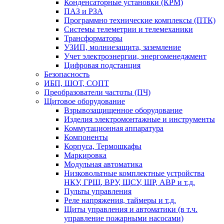
Конденсаторные установки (КРМ)
ПАЗ и РЗА
Программно технические комплексы (ПТК)
Системы телеметрии и телемеханики
Трансформаторы
УЗИП, молниезащита, заземление
Учет электроэнергии, энергоменеджмент
Цифровая подстанция
Безопасность
ИБП, ШОТ, СОПТ
Преобразователи частоты (ПЧ)
Щитовое оборудование
Взрывозащищенное оборудование
Изделия электромонтажные и инструменты
Коммутационная аппаратура
Компоненты
Корпуса, Термошкафы
Маркировка
Модульная автоматика
Низковольтные комплектные устройства
НКУ, ГРЩ, ВРУ, ЩСУ, ШР, АВР и т.д.
Пульты управления
Реле напряжения, таймеры и т.д.
Щиты управления и автоматики (в т.ч.
управление пожарными насосами)