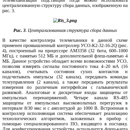
телемеханизации подстанции тогда можно использовать
централизованную структуру сбора данных, изображенную на
рис. 3.
Рис. 3
. Централизованная структура сбора данных
В качестве контроллера телемеханики в данной схеме
применен промышленный контроллер УСО-К2-32-16-2Q (рис.
4), построенный на процессоре AM3358 (32 бита, 600–1000
МГц), с памятью 512 МБ и дополнительной флеш-памятью 4
МБ. Данное устройство обладает всеми возможностями УСО,
позволяя измерять сигналы постоянного тока 4–20 мА (16
каналов), считывать состояния сухих контактов и
подсчитывать импульсы (32 канала), передавать команды
телеуправления (2 канала), а также передавать результаты
измерения по различным интерфейсам с гальванической
развязкой. Аналоговые и дискретные входы защищены от
импульсных перенапряжений. Четыре канала RS‑485
защищены от импульсных высоковольтных перегрузок в
интервале 8/30 мкс и с амплитудой до 1000 В. Встроенная в
контроллер исполняющая система обеспечивает реализацию
технологических алгоритмов, заложенных в прибор с
помощью специализированного ПО, входящего в поставку.
Для конфигурирования устройства используется флеш-карта