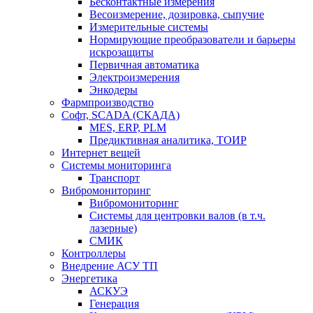
Бесконтактные измерения
Весоизмерение, дозировка, сыпучие
Измерительные системы
Нормирующие преобразователи и барьеры
искрозащиты
Первичная автоматика
Электроизмерения
Энкодеры
Фармпроизводство
Софт, SCADA (СКАДА)
MES, ERP, PLM
Предиктивная аналитика, ТОИР
Интернет вещей
Системы мониторинга
Транспорт
Вибромониторинг
Вибромониторинг
Системы для центровки валов (в т.ч.
лазерные)
СМИК
Контроллеры
Внедрение АСУ ТП
Энергетика
АСКУЭ
Генерация