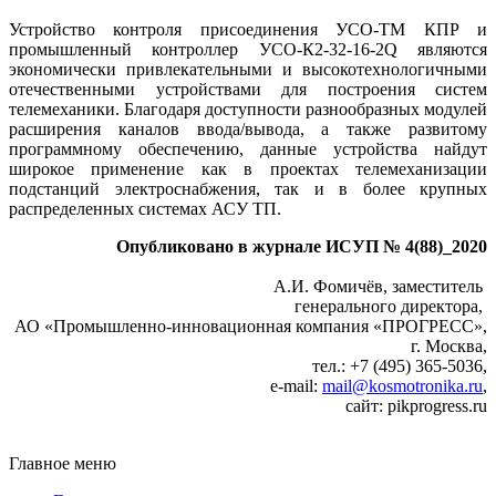
Устройство контроля присоединения УСО-ТМ КПР и
промышленный контроллер УСО-К2-32-16-2Q являются
экономически привлекательными и высокотехнологичными
отечественными устройствами для построения систем
телемеханики. Благодаря доступности разнообразных модулей
расширения каналов ввода/вывода, а также развитому
программному обеспечению, данные устройства найдут
широкое применение как в проектах телемеханизации
подстанций электроснабжения, так и в более крупных
распределенных системах АСУ ТП.
Опубликовано в журнале ИСУП № 4(88)_2020
А.И. Фомичёв, заместитель
генерального директора,
АО «Промышленно-инновационная компания «ПРОГРЕСС»,
г. Москва,
тел.: +7 (495) 365‑5036,
e‑mail:
mail@kosmotronika.ru
,
сайт: pikprogress.ru
Главное меню