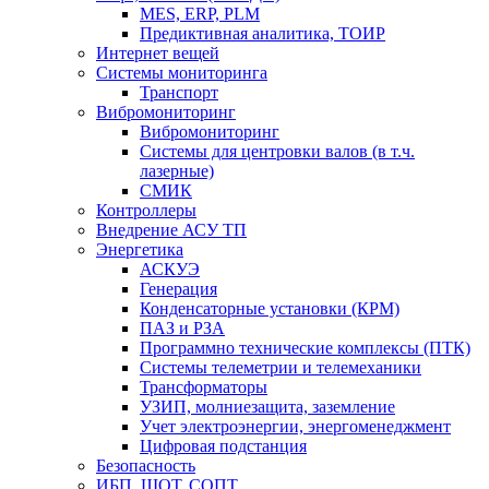
MES, ERP, PLM
Предиктивная аналитика, ТОИР
Интернет вещей
Системы мониторинга
Транспорт
Вибромониторинг
Вибромониторинг
Системы для центровки валов (в т.ч.
лазерные)
СМИК
Контроллеры
Внедрение АСУ ТП
Энергетика
АСКУЭ
Генерация
Конденсаторные установки (КРМ)
ПАЗ и РЗА
Программно технические комплексы (ПТК)
Системы телеметрии и телемеханики
Трансформаторы
УЗИП, молниезащита, заземление
Учет электроэнергии, энергоменеджмент
Цифровая подстанция
Безопасность
ИБП, ШОТ, СОПТ