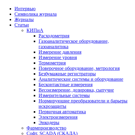
Интервью
Символика журнала
Журналы
Статьи
КИПиА
Расходометрия
Газоаналитическое оборудование,
газоаналитика
Измерение давления
Измерение уровня
Термометрия
Поверочное оборудование, метрология
Безбумажные регистраторы
Аналитические системы и оборудование
Бесконтактные измерения
Весоизмерение, дозировка, сыпучие
Измерительные системы
Нормирующие преобразователи и барьеры
искрозащиты
Первичная автоматика
Электроизмерения
Энкодеры
Фармпроизводство
Софт, SCADA (СКАДА)