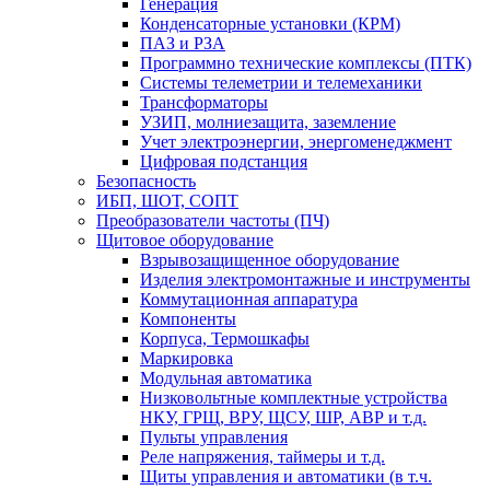
Генерация
Конденсаторные установки (КРМ)
ПАЗ и РЗА
Программно технические комплексы (ПТК)
Системы телеметрии и телемеханики
Трансформаторы
УЗИП, молниезащита, заземление
Учет электроэнергии, энергоменеджмент
Цифровая подстанция
Безопасность
ИБП, ШОТ, СОПТ
Преобразователи частоты (ПЧ)
Щитовое оборудование
Взрывозащищенное оборудование
Изделия электромонтажные и инструменты
Коммутационная аппаратура
Компоненты
Корпуса, Термошкафы
Маркировка
Модульная автоматика
Низковольтные комплектные устройства
НКУ, ГРЩ, ВРУ, ЩСУ, ШР, АВР и т.д.
Пульты управления
Реле напряжения, таймеры и т.д.
Щиты управления и автоматики (в т.ч.