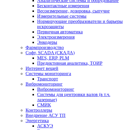
Аналитические системы и оборудование
Бесконтактные измерения
Весоизмерение, дозировка, сыпучие
Измерительные системы
Нормирующие преобразователи и барьеры
искрозащиты
Первичная автоматика
Электроизмерения
Энкодеры
Фармпроизводство
Софт, SCADA (СКАДА)
MES, ERP, PLM
Предиктивная аналитика, ТОИР
Интернет вещей
Системы мониторинга
Транспорт
Вибромониторинг
Вибромониторинг
Системы для центровки валов (в т.ч.
лазерные)
СМИК
Контроллеры
Внедрение АСУ ТП
Энергетика
АСКУЭ