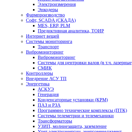
Электроизмерения
Энкодеры
Фармпроизводство
Софт, SCADA (СКАДА)
MES, ERP, PLM
Предиктивная аналитика, ТОИР
Интернет вещей
Системы мониторинга
Транспорт
Вибромониторинг
Вибромониторинг
Системы для центровки валов (в т.ч. лазерные
СМИК
Контроллеры
Внедрение АСУ ТП
Энергетика
АСКУЭ
Генерация
Конденсаторные установки (КРМ)
ПАЗ и РЗА
Программно технические комплексы (ПТК)
Системы телеметрии и телемеханики
Трансформаторы
УЗИП, молниезащита, заземление
Учет электроэнергии, энергоменеджмент