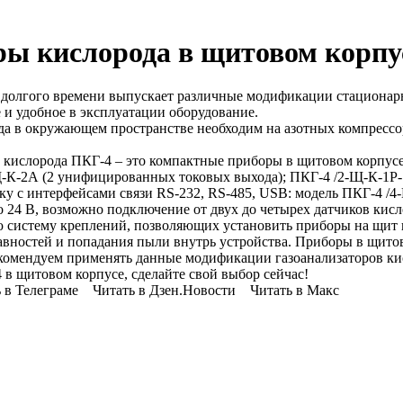
ры кислорода в щитовом корпу
лгого времени выпускает различные модификации стационарны
е и удобное в эксплуатации оборудование.
а в окружающем пространстве необходим на азотных компрессор
кислорода ПКГ-4 – это компактные приборы в щитовом корпусе 
Щ-К-2А (2 унифицированных токовых выхода); ПКГ-4 /2-Щ-К-1Р-
ку с интерфейсами связи RS-232, RS-485, USB: модель ПКГ-4 /4
 24 В, возможно подключение от двух до четырех датчиков кисл
 систему креплений, позволяющих установить приборы на щит 
авностей и попадания пыли внутрь устройства. Приборы в щит
омендуем применять данные модификации газоанализаторов кис
в щитовом корпусе, сделайте свой выбор сейчас!
 Телеграме Читать в Дзен.Новости Читать в Макс