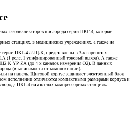
се
х газоанализаторов кислорода серии ПКГ-4, которые
ных станциях, в медицинских учреждениях, а также на
серии ПКГ-4 /2-Щ-К, представлены в 3-х вариантах
1А (1 реле, 1 унифицированный токовый выход). А также
-Щ2-К-YР-ZА (до 4-х каналов измерения О2). В данных
орода (в зависимости от комплектации).
или на панель. Щитовой корпус защищает электронный блок
овом исполнении отличаются компактными размерами корпуса и
лорода ПКГ-4 на азотных компрессорных станциях.