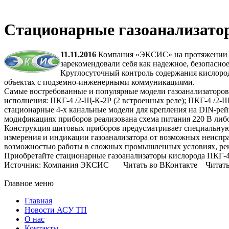
Стационарные газоанализато
11.11.2016
Компания «ЭКСИС» на протяжении до
зарекомендовали себя как надежное, безопасно
Круглосуточный контроль содержания кислород
объектах с подземно-инженерными коммуникациями.
Самые востребованные и популярные модели газоанализаторов 
исполнения: ПКГ-4 /2-Щ-К-2Р (2 встроенных реле); ПКГ-4 /2-
стационарные 4-х канальные модели для крепления на DIN-рей
модификациях приборов реализована схема питания 220 В либо
Конструкция щитовых приборов предусматривает специальную
измерения и индикации газоанализатора от возможных неиспр
возможностью работы в сложных промышленных условиях, рек
Приобретайте стационарные газоанализаторы кислорода ПКГ-4 
Источник: Компания ЭКСИС Читать во ВКонтакте Читать в
Главное меню
Главная
Новости АСУ ТП
О нас
Контакты