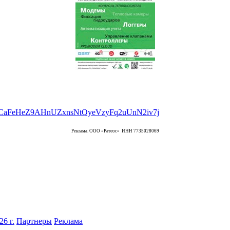
Реклама. ООО «Ратеос» ИНН 7735028069
6 г.
Партнеры
Реклама