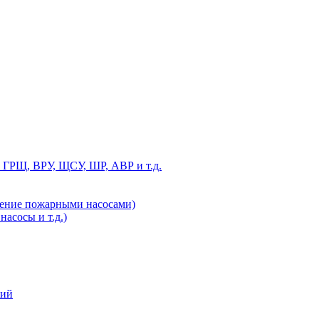
 ГРЩ, ВРУ, ЩСУ, ШР, АВР и т.д.
ление пожарными насосами)
асосы и т.д.)
ний