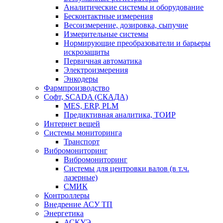
Аналитические системы и оборудование
Бесконтактные измерения
Весоизмерение, дозировка, сыпучие
Измерительные системы
Нормирующие преобразователи и барьеры
искрозащиты
Первичная автоматика
Электроизмерения
Энкодеры
Фармпроизводство
Софт, SCADA (СКАДА)
MES, ERP, PLM
Предиктивная аналитика, ТОИР
Интернет вещей
Системы мониторинга
Транспорт
Вибромониторинг
Вибромониторинг
Системы для центровки валов (в т.ч.
лазерные)
СМИК
Контроллеры
Внедрение АСУ ТП
Энергетика
АСКУЭ