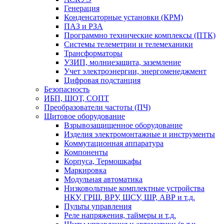
Генерация
Конденсаторные установки (КРМ)
ПАЗ и РЗА
Программно технические комплексы (ПТК)
Системы телеметрии и телемеханики
Трансформаторы
УЗИП, молниезащита, заземление
Учет электроэнергии, энергоменеджмент
Цифровая подстанция
Безопасность
ИБП, ШОТ, СОПТ
Преобразователи частоты (ПЧ)
Щитовое оборудование
Взрывозащищенное оборудование
Изделия электромонтажные и инструменты
Коммутационная аппаратура
Компоненты
Корпуса, Термошкафы
Маркировка
Модульная автоматика
Низковольтные комплектные устройства
НКУ, ГРЩ, ВРУ, ЩСУ, ШР, АВР и т.д.
Пульты управления
Реле напряжения, таймеры и т.д.