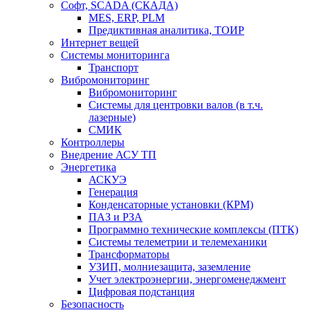
Софт, SCADA (СКАДА)
MES, ERP, PLM
Предиктивная аналитика, ТОИР
Интернет вещей
Системы мониторинга
Транспорт
Вибромониторинг
Вибромониторинг
Системы для центровки валов (в т.ч.
лазерные)
СМИК
Контроллеры
Внедрение АСУ ТП
Энергетика
АСКУЭ
Генерация
Конденсаторные установки (КРМ)
ПАЗ и РЗА
Программно технические комплексы (ПТК)
Системы телеметрии и телемеханики
Трансформаторы
УЗИП, молниезащита, заземление
Учет электроэнергии, энергоменеджмент
Цифровая подстанция
Безопасность