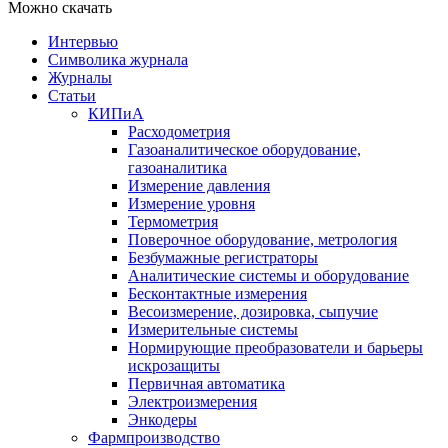
Можно скачать
Интервью
Символика журнала
Журналы
Статьи
КИПиА
Расходометрия
Газоаналитическое оборудование,
газоаналитика
Измерение давления
Измерение уровня
Термометрия
Поверочное оборудование, метрология
Безбумажные регистраторы
Аналитические системы и оборудование
Бесконтактные измерения
Весоизмерение, дозировка, сыпучие
Измерительные системы
Нормирующие преобразователи и барьеры
искрозащиты
Первичная автоматика
Электроизмерения
Энкодеры
Фармпроизводство