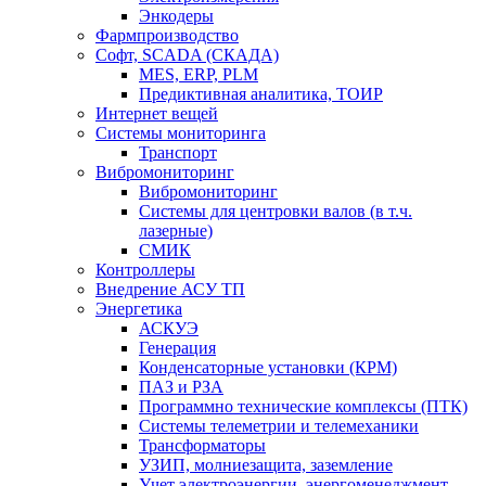
Энкодеры
Фармпроизводство
Софт, SCADA (СКАДА)
MES, ERP, PLM
Предиктивная аналитика, ТОИР
Интернет вещей
Системы мониторинга
Транспорт
Вибромониторинг
Вибромониторинг
Системы для центровки валов (в т.ч.
лазерные)
СМИК
Контроллеры
Внедрение АСУ ТП
Энергетика
АСКУЭ
Генерация
Конденсаторные установки (КРМ)
ПАЗ и РЗА
Программно технические комплексы (ПТК)
Системы телеметрии и телемеханики
Трансформаторы
УЗИП, молниезащита, заземление
Учет электроэнергии, энергоменеджмент