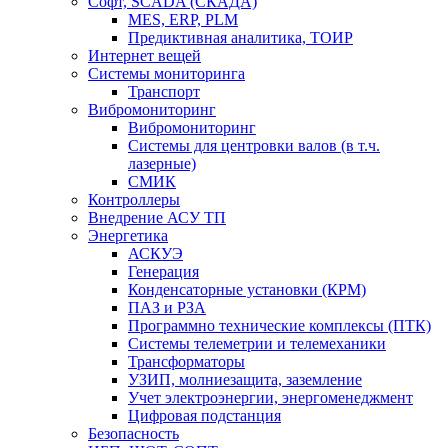
Софт, SCADA (СКАДА)
MES, ERP, PLM
Предиктивная аналитика, ТОИР
Интернет вещей
Системы мониторинга
Транспорт
Вибромониторинг
Вибромониторинг
Системы для центровки валов (в т.ч.
лазерные)
СМИК
Контроллеры
Внедрение АСУ ТП
Энергетика
АСКУЭ
Генерация
Конденсаторные установки (КРМ)
ПАЗ и РЗА
Программно технические комплексы (ПТК)
Системы телеметрии и телемеханики
Трансформаторы
УЗИП, молниезащита, заземление
Учет электроэнергии, энергоменеджмент
Цифровая подстанция
Безопасность