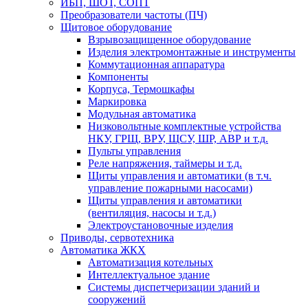
ИБП, ШОТ, СОПТ
Преобразователи частоты (ПЧ)
Щитовое оборудование
Взрывозащищенное оборудование
Изделия электромонтажные и инструменты
Коммутационная аппаратура
Компоненты
Корпуса, Термошкафы
Маркировка
Модульная автоматика
Низковольтные комплектные устройства
НКУ, ГРЩ, ВРУ, ЩСУ, ШР, АВР и т.д.
Пульты управления
Реле напряжения, таймеры и т.д.
Щиты управления и автоматики (в т.ч.
управление пожарными насосами)
Щиты управления и автоматики
(вентиляция, насосы и т.д.)
Электроустановочные изделия
Приводы, сервотехника
Автоматика ЖКХ
Автоматизация котельных
Интеллектуальное здание
Системы диспетчеризации зданий и
сооружений