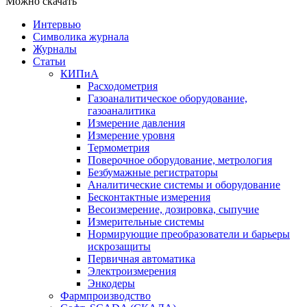
Можно скачать
Интервью
Символика журнала
Журналы
Статьи
КИПиА
Расходометрия
Газоаналитическое оборудование,
газоаналитика
Измерение давления
Измерение уровня
Термометрия
Поверочное оборудование, метрология
Безбумажные регистраторы
Аналитические системы и оборудование
Бесконтактные измерения
Весоизмерение, дозировка, сыпучие
Измерительные системы
Нормирующие преобразователи и барьеры
искрозащиты
Первичная автоматика
Электроизмерения
Энкодеры
Фармпроизводство