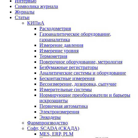
Интервью
Символика журнала
Журналы
Статьи
КИПиА
Расходометрия
Газоаналитическое оборудование,
газоаналитика
Измерение давления
Измерение уровня
Термометрия
Поверочное оборудование, метрология
Безбумажные регистраторы
Аналитические системы и оборудование
Бесконтактные измерения
Весоизмерение, дозировка, сыпучие
Измерительные системы
Нормирующие преобразователи и барьеры
искрозащиты
Первичная автоматика
Электроизмерения
Энкодеры
Фармпроизводство
Софт, SCADA (СКАДА)
MES, ERP, PLM