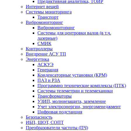
Предиктивная аналитика, ТОИР
Интернет вещей
Системы мониторинга
Транспорт
Вибромониторинг
Вибромониторинг
Системы для центровки валов (в т.ч.
лазерные)
СМИК
Контроллеры
Внедрение АСУ ТП
Энергетика
АСКУЭ
Генерация
Конденсаторные установки (КРМ)
ПАЗ и РЗА
Программно технические комплексы (ПТК)
Системы телеметрии и телемеханики
Трансформаторы
УЗИП, молниезащита, заземление
Учет электроэнергии, энергоменеджмент
Цифровая подстанция
Безопасность
ИБП, ШОТ, СОПТ
Преобразователи частоты (ПЧ)