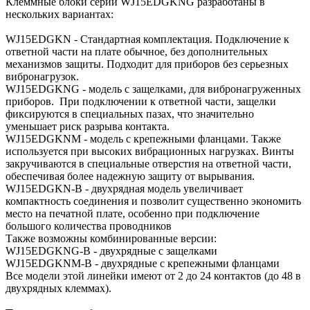
Клеммные блоки серии WJ15EDGKNG разработаны в
нескольких вариантах:
WJ15EDGKN - Стандартная комплектация. Подключение к
ответной части на плате обычное, без дополнительных
механизмов защиты. Подходит для приборов без серьезных
вибронагрузок.
WJ15EDGKNG - модель с защелками, для вибронагруженных
приборов. При подключении к ответной части, защелки
фиксируются в специальных пазах, что значительно
уменьшает риск разрыва контакта.
WJ15EDGKNM - модель с крепежными фланцами. Также
используется при высоких вибрационных нагрузках. Винты
закручиваются в специальные отверстия на ответной части,
обеспечивая более надежную защиту от вырывания.
WJ15EDGKN-B - двухрядная модель увеличивает
компактность соединения и позволит существенно экономить
место на печатной плате, особенно при подключение
большого количества проводников
Также возможны комбинированные версии:
WJ15EDGKNG-B - двухрядные с защелками
WJ15EDGKNM-B - двухрядные с крепежными фланцами
Все модели этой линейки имеют от 2 до 24 контактов (до 48 в
двухрядных клеммах).