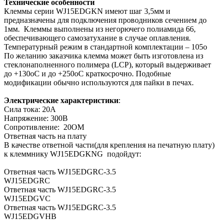
Технические особенности
Клеммы серии WJ15EDGKN имеют шаг 3,5мм и
предназначены для подключения проводников сечением до
1мм. Клеммы выполнены из негорючего полиамида 66,
обеспечивающего самозатухание в случае оплавления.
Температурный режим в стандартной комплектации – 105о
По желанию заказчика клемма может быть изготовлена из
стеклонаполненного полимера (LCP), который выдерживает
до +130оС и до +250оС краткосрочно. Подобные
модификации обычно используются для пайки в печах.
Электрические характеристики
:
Сила тока: 20А
Напряжение: 300В
Сопротивление: 20ОМ
Ответная часть на плату
В качестве ответной части(для крепления на печатную плату)
к клеммнику WJ15EDGKNG подойдут:
Ответная часть WJ15EDGRC-3.5
WJ15EDGRC
Ответная часть WJ15EDGRC-3.5
WJ15EDGVC
Ответная часть WJ15EDGRC-3.5
WJ15EDGVHB